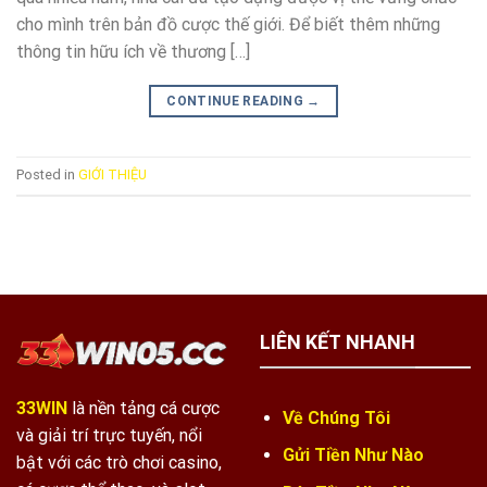
cho mình trên bản đồ cược thế giới. Để biết thêm những
thông tin hữu ích về thương […]
CONTINUE READING
→
Posted in
GIỚI THIỆU
LIÊN KẾT NHANH
33WIN
là nền tảng cá cược
Về Chúng Tôi
và giải trí trực tuyến, nổi
Gửi Tiền Như Nào
bật với các trò chơi casino,