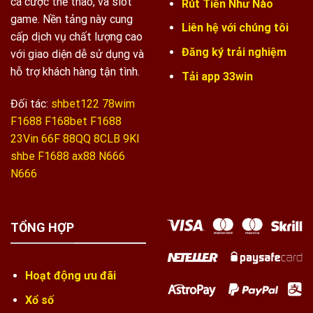
cá cược thể thao, và slot
Rút Tiền Như Nào
game. Nền tảng này cung
Liên hệ với chúng tôi
cấp dịch vụ chất lượng cao
Đăng ký trải nghiệm
với giao diện dễ sử dụng và
hỗ trợ khách hàng tận tình.
Tải app 33win
Đối tác:
shbet122
78wim
F1688
F168bet
F1688
23Vin
66F
88QQ
8CLB
9KI
shbe
F1688
ax88
N666
N666
TỔNG HỢP
Hoạt động ưu đãi
Xổ số