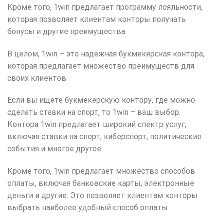
Кроме того, 1win предлагает программу лояльности,
которая позволяет клиентам конторы получать
бонусы и другие преимущества.
В целом, 1win – это надежная букмекерская контора,
которая предлагает множество преимуществ для
своих клиентов.
Если вы ищете букмекерскую контору, где можно
сделать ставки на спорт, то 1win – ваш выбор.
Контора 1win предлагает широкий спектр услуг,
включая ставки на спорт, киберспорт, политические
события и многое другое.
Кроме того, 1win предлагает множество способов
оплаты, включая банковские карты, электронные
деньги и другие. Это позволяет клиентам конторы
выбрать наиболее удобный способ оплаты.