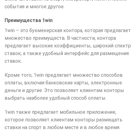
события и многое другое.
Преимущества 1win
1win – это букмекерская контора, которая предлагает
множество преимуществ. В частности, контора
предлагает высокие коэффициенты, широкий спектр
ставок, а также удобный интерфейс для размещения
ставок.
Кроме того, 1win предлагает множество способов
оплаты, включая банковские карты, электронные
деньги и другие. Это позволяет клиентам конторы
выбрать наиболее удобный способ оплаты.
1win также предлагает мобильное приложение,
которое позволяет клиентам конторы размещать
ставки на спорт в любом месте и в любое время.