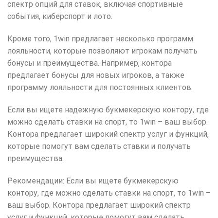
спектр опций для ставок, включая спортивные
события, киберспорт и лото.
Кроме того, 1win предлагает несколько программ
лояльности, которые позволяют игрокам получать
бонусы и преимущества. Например, контора
предлагает бонусы для новых игроков, а также
программу лояльности для постоянных клиентов.
Если вы ищете надежную букмекерскую контору, где
можно сделать ставки на спорт, то 1win – ваш выбор.
Контора предлагает широкий спектр услуг и функций,
которые помогут вам сделать ставки и получать
преимущества.
Рекомендации: Если вы ищете букмекерскую
контору, где можно сделать ставки на спорт, то 1win –
ваш выбор. Контора предлагает широкий спектр
услуг и функций, которые помогут вам сделать