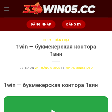
Skip
to
content
ĐĂNG NHẬP
ĐĂNG KÝ
CHƯA PHÂN LOẠI
1win — букмекерская контора
1вин
POSTED ON
27 THÁNG 6, 2026
BY
WP_ADMINISTRATOR
1win — букмекерская контора 1вин