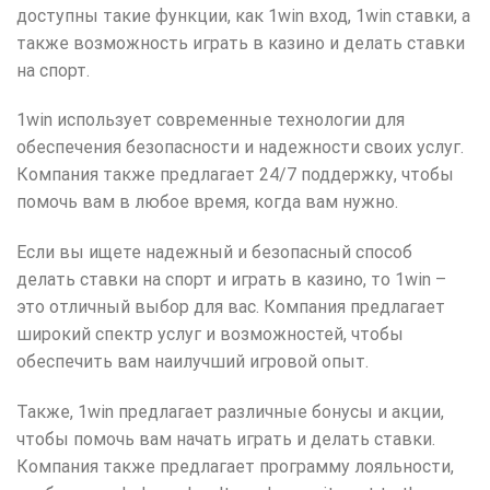
доступны такие функции, как 1win вход, 1win ставки, а
также возможность играть в казино и делать ставки
на спорт.
1win использует современные технологии для
обеспечения безопасности и надежности своих услуг.
Компания также предлагает 24/7 поддержку, чтобы
помочь вам в любое время, когда вам нужно.
Если вы ищете надежный и безопасный способ
делать ставки на спорт и играть в казино, то 1win –
это отличный выбор для вас. Компания предлагает
широкий спектр услуг и возможностей, чтобы
обеспечить вам наилучший игровой опыт.
Также, 1win предлагает различные бонусы и акции,
чтобы помочь вам начать играть и делать ставки.
Компания также предлагает программу лояльности,