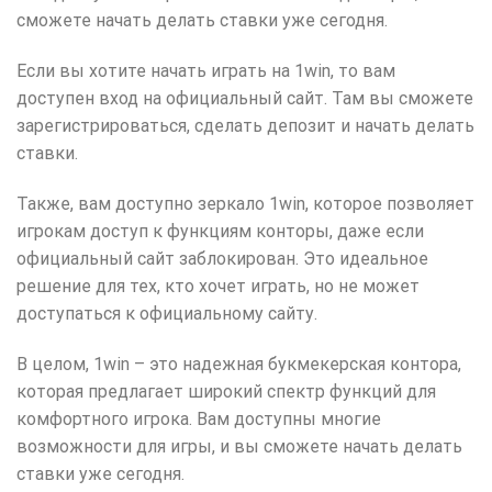
сможете начать делать ставки уже сегодня.
Если вы хотите начать играть на 1win, то вам
доступен вход на официальный сайт. Там вы сможете
зарегистрироваться, сделать депозит и начать делать
ставки.
Также, вам доступно зеркало 1win, которое позволяет
игрокам доступ к функциям конторы, даже если
официальный сайт заблокирован. Это идеальное
решение для тех, кто хочет играть, но не может
доступаться к официальному сайту.
В целом, 1win – это надежная букмекерская контора,
которая предлагает широкий спектр функций для
комфортного игрока. Вам доступны многие
возможности для игры, и вы сможете начать делать
ставки уже сегодня.