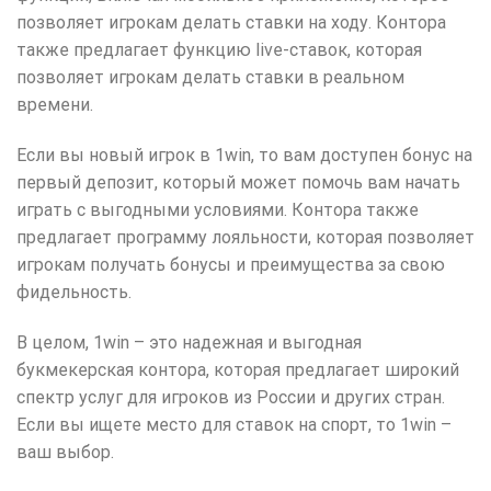
позволяет игрокам делать ставки на ходу. Контора
также предлагает функцию live-ставок, которая
позволяет игрокам делать ставки в реальном
времени.
Если вы новый игрок в 1win, то вам доступен бонус на
первый депозит, который может помочь вам начать
играть с выгодными условиями. Контора также
предлагает программу лояльности, которая позволяет
игрокам получать бонусы и преимущества за свою
фидельность.
В целом, 1win – это надежная и выгодная
букмекерская контора, которая предлагает широкий
спектр услуг для игроков из России и других стран.
Если вы ищете место для ставок на спорт, то 1win –
ваш выбор.