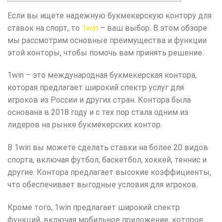
Если вы ищете надежную букмекерскую контору для
ставок на спорт, то
1win
– ваш выбор. В этом обзоре
мы рассмотрим основные преимущества и функции
этой конторы, чтобы помочь вам принять решение.
1win – это международная букмекерская контора,
которая предлагает широкий спектр услуг для
игроков из России и других стран. Контора была
основана в 2018 году и с тех пор стала одним из
лидеров на рынке букмекерских контор.
В 1win вы можете сделать ставки на более 20 видов
спорта, включая футбол, баскетбол, хоккей, теннис и
другие. Контора предлагает высокие коэффициенты,
что обеспечивает выгодные условия для игроков.
Кроме того, 1win предлагает широкий спектр
функций, включая мобильное приложение, которое