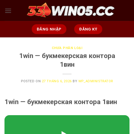
Skip
to
content
ĐĂNG NHẬP
ĐĂNG KÝ
CHƯA PHÂN LOẠI
1win — букмекерская контора
1вин
POSTED ON
27 THÁNG 6, 2026
BY
WP_ADMINISTRATOR
1win — букмекерская контора 1вин