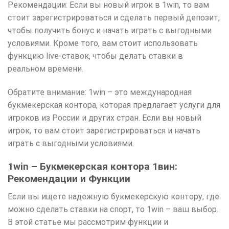
Рекомендации: Если вы новый игрок в 1win, то вам
стоит зарегистрироваться и сделать первый депозит,
чтобы получить бонус и начать играть с выгодными
условиями. Кроме того, вам стоит использовать
функцию live-ставок, чтобы делать ставки в
реальном времени.
Обратите внимание: 1win – это международная
букмекерская контора, которая предлагает услуги для
игроков из России и других стран. Если вы новый
игрок, то вам стоит зарегистрироваться и начать
играть с выгодными условиями.
1win – Букмекерская контора 1вин:
Рекомендации и Функции
Если вы ищете надежную букмекерскую контору, где
можно сделать ставки на спорт, то 1win – ваш выбор.
В этой статье мы рассмотрим функции и