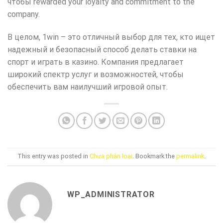
чтобы rewarded your loyalty and commitment to the
company.
В целом, 1win – это отличный выбор для тех, кто ищет
надежный и безопасный способ делать ставки на
спорт и играть в казино. Компания предлагает
широкий спектр услуг и возможностей, чтобы
обеспечить вам наилучший игровой опыт.
This entry was posted in
Chưa phân loại
. Bookmark the
permalink
.
WP_ADMINISTRATOR