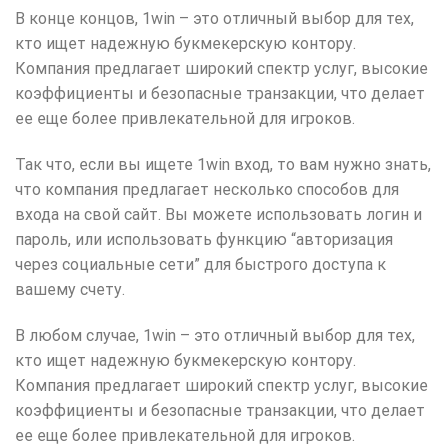
В конце концов, 1win – это отличный выбор для тех,
кто ищет надежную букмекерскую контору.
Компания предлагает широкий спектр услуг, высокие
коэффициенты и безопасные транзакции, что делает
ее еще более привлекательной для игроков.
Так что, если вы ищете 1win вход, то вам нужно знать,
что компания предлагает несколько способов для
входа на свой сайт. Вы можете использовать логин и
пароль, или использовать функцию “авторизация
через социальные сети” для быстрого доступа к
вашему счету.
В любом случае, 1win – это отличный выбор для тех,
кто ищет надежную букмекерскую контору.
Компания предлагает широкий спектр услуг, высокие
коэффициенты и безопасные транзакции, что делает
ее еще более привлекательной для игроков.