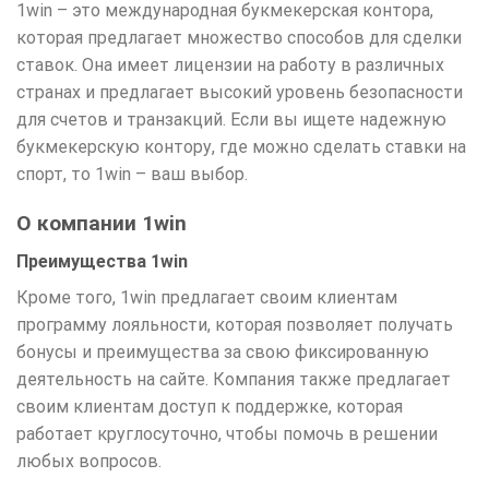
1win – это международная букмекерская контора,
которая предлагает множество способов для сделки
ставок. Она имеет лицензии на работу в различных
странах и предлагает высокий уровень безопасности
для счетов и транзакций. Если вы ищете надежную
букмекерскую контору, где можно сделать ставки на
спорт, то 1win – ваш выбор.
О компании 1win
Преимущества 1win
Кроме того, 1win предлагает своим клиентам
программу лояльности, которая позволяет получать
бонусы и преимущества за свою фиксированную
деятельность на сайте. Компания также предлагает
своим клиентам доступ к поддержке, которая
работает круглосуточно, чтобы помочь в решении
любых вопросов.