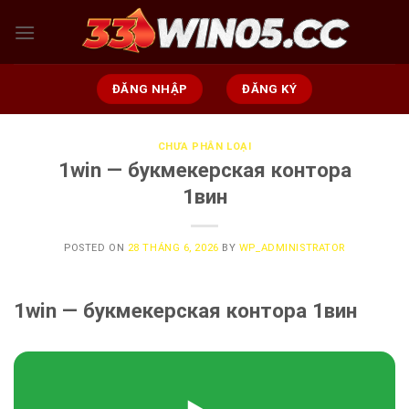
Skip
to
content
ĐĂNG NHẬP
ĐĂNG KÝ
CHƯA PHÂN LOẠI
1win — букмекерская контора
1вин
POSTED ON
28 THÁNG 6, 2026
BY
WP_ADMINISTRATOR
1win — букмекерская контора 1вин