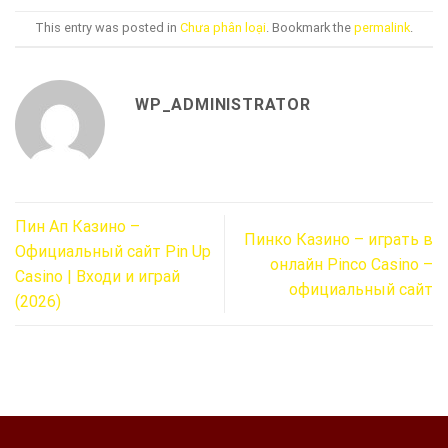
This entry was posted in
Chưa phân loại
. Bookmark the
permalink
.
WP_ADMINISTRATOR
Пин Ап Казино –
Пинко Казино – играть в
Официальный сайт Pin Up
онлайн Pinco Casino –
Casino | Входи и играй
официальный сайт
(2026)