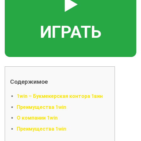
▶️
ИГРАТЬ
Содержимое
1win – Букмекерская контора 1вин
Преимущества 1win
О компании 1win
Преимущества 1win