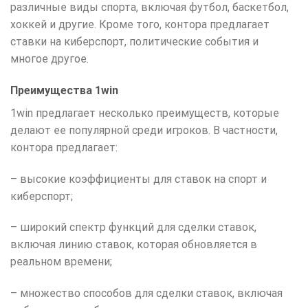
различные виды спорта, включая футбол, баскетбол,
хоккей и другие. Кроме того, контора предлагает
ставки на киберспорт, политические события и
многое другое.
Преимущества 1win
1win предлагает несколько преимуществ, которые
делают ее популярной среди игроков. В частности,
контора предлагает:
– высокие коэффициенты для ставок на спорт и
киберспорт;
– широкий спектр функций для сделки ставок,
включая линию ставок, которая обновляется в
реальном времени;
– множество способов для сделки ставок, включая