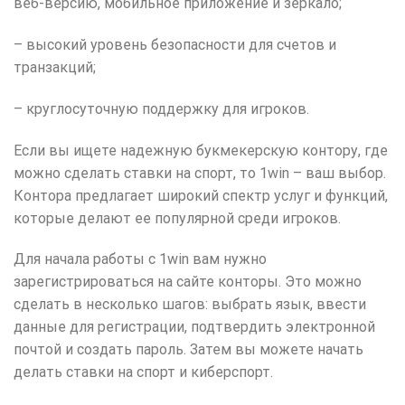
веб-версию, мобильное приложение и зеркало;
– высокий уровень безопасности для счетов и
транзакций;
– круглосуточную поддержку для игроков.
Если вы ищете надежную букмекерскую контору, где
можно сделать ставки на спорт, то 1win – ваш выбор.
Контора предлагает широкий спектр услуг и функций,
которые делают ее популярной среди игроков.
Для начала работы с 1win вам нужно
зарегистрироваться на сайте конторы. Это можно
сделать в несколько шагов: выбрать язык, ввести
данные для регистрации, подтвердить электронной
почтой и создать пароль. Затем вы можете начать
делать ставки на спорт и киберспорт.