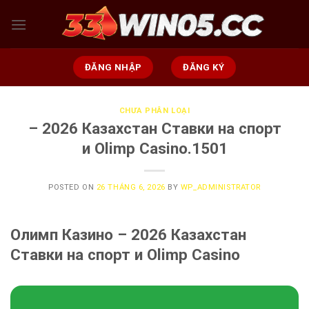
Skip
to
content
ĐĂNG NHẬP
ĐĂNG KÝ
CHƯA PHÂN LOẠI
– 2026 Казахстан Ставки на спорт
и Olimp Casino.1501
POSTED ON
26 THÁNG 6, 2026
BY
WP_ADMINISTRATOR
Олимп Казино – 2026 Казахстан
Ставки на спорт и Olimp Casino