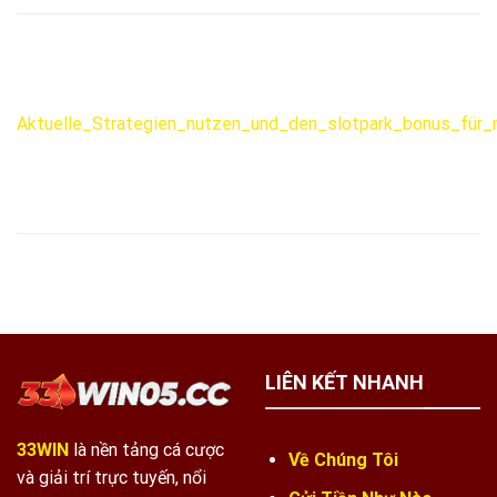
Aktuelle_Strategien_nutzen_und_den_slotpark_bonus_für_
LIÊN KẾT NHANH
33WIN
là nền tảng cá cược
Về Chúng Tôi
và giải trí trực tuyến, nổi