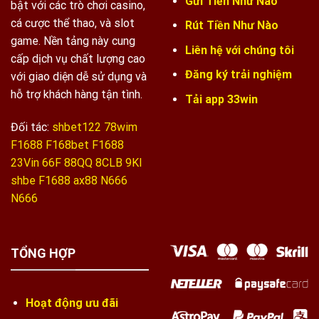
Gửi Tiền Như Nào
bật với các trò chơi casino,
cá cược thể thao, và slot
Rút Tiền Như Nào
game. Nền tảng này cung
Liên hệ với chúng tôi
cấp dịch vụ chất lượng cao
Đăng ký trải nghiệm
với giao diện dễ sử dụng và
hỗ trợ khách hàng tận tình.
Tải app 33win
Đối tác:
shbet122
78wim
F1688
F168bet
F1688
23Vin
66F
88QQ
8CLB
9KI
shbe
F1688
ax88
N666
N666
TỔNG HỢP
Hoạt động ưu đãi