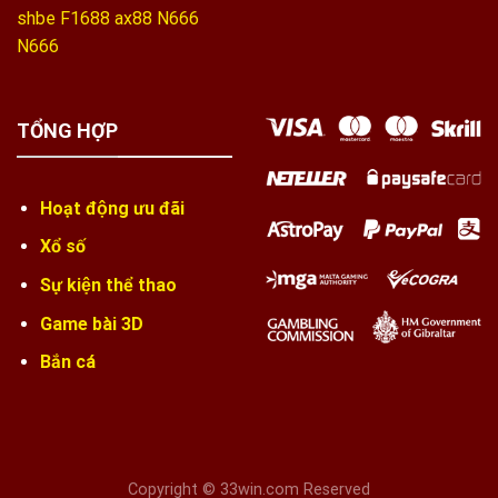
shbe
F1688
ax88
N666
N666
TỔNG HỢP
Hoạt động ưu đãi
Xổ số
Sự kiện thể thao
Game bài 3D
Bắn cá
Copyright © 33win.com Reserved