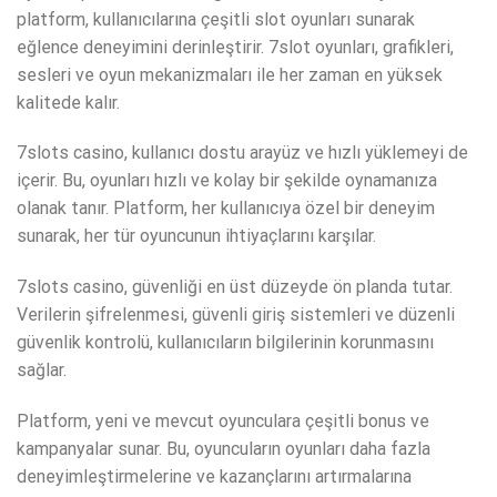
platform, kullanıcılarına çeşitli slot oyunları sunarak
eğlence deneyimini derinleştirir. 7slot oyunları, grafikleri,
sesleri ve oyun mekanizmaları ile her zaman en yüksek
kalitede kalır.
7slots casino, kullanıcı dostu arayüz ve hızlı yüklemeyi de
içerir. Bu, oyunları hızlı ve kolay bir şekilde oynamanıza
olanak tanır. Platform, her kullanıcıya özel bir deneyim
sunarak, her tür oyuncunun ihtiyaçlarını karşılar.
7slots casino, güvenliği en üst düzeyde ön planda tutar.
Verilerin şifrelenmesi, güvenli giriş sistemleri ve düzenli
güvenlik kontrolü, kullanıcıların bilgilerinin korunmasını
sağlar.
Platform, yeni ve mevcut oyunculara çeşitli bonus ve
kampanyalar sunar. Bu, oyuncuların oyunları daha fazla
deneyimleştirmelerine ve kazançlarını artırmalarına