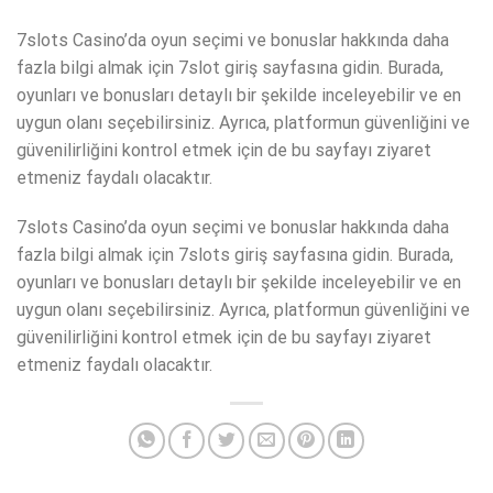
7slots Casino’da oyun seçimi ve bonuslar hakkında daha
fazla bilgi almak için 7slot giriş sayfasına gidin. Burada,
oyunları ve bonusları detaylı bir şekilde inceleyebilir ve en
uygun olanı seçebilirsiniz. Ayrıca, platformun güvenliğini ve
güvenilirliğini kontrol etmek için de bu sayfayı ziyaret
etmeniz faydalı olacaktır.
7slots Casino’da oyun seçimi ve bonuslar hakkında daha
fazla bilgi almak için 7slots giriş sayfasına gidin. Burada,
oyunları ve bonusları detaylı bir şekilde inceleyebilir ve en
uygun olanı seçebilirsiniz. Ayrıca, platformun güvenliğini ve
güvenilirliğini kontrol etmek için de bu sayfayı ziyaret
etmeniz faydalı olacaktır.