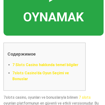
OYNAMAK
Содержимое
7 Slots Casino hakkında temel bilgiler
7slots Casino’da Oyun Seçimi ve
Bonuslar
7slots casino, oyunları ve bonuslarıyla bilinen
7 slots
oyunları platformunun en güvenli ve etkili versiyonudur. Bu