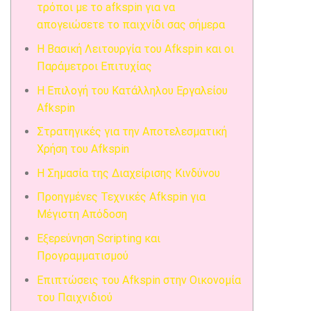
τρόποι με το afkspin για να
απογειώσετε το παιχνίδι σας σήμερα
Η Βασική Λειτουργία του Afkspin και οι
Παράμετροι Επιτυχίας
Η Επιλογή του Κατάλληλου Εργαλείου
Afkspin
Στρατηγικές για την Αποτελεσματική
Χρήση του Afkspin
Η Σημασία της Διαχείρισης Κινδύνου
Προηγμένες Τεχνικές Afkspin για
Μέγιστη Απόδοση
Εξερεύνηση Scripting και
Προγραμματισμού
Επιπτώσεις του Afkspin στην Οικονομία
του Παιχνιδιού