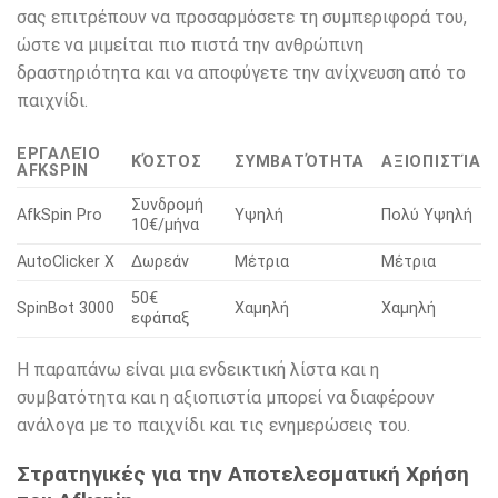
σας επιτρέπουν να προσαρμόσετε τη συμπεριφορά του,
ώστε να μιμείται πιο πιστά την ανθρώπινη
δραστηριότητα και να αποφύγετε την ανίχνευση από το
παιχνίδι.
ΕΡΓΑΛΕΊΟ
ΚΌΣΤΟΣ
ΣΥΜΒΑΤΌΤΗΤΑ
ΑΞΙΟΠΙΣΤΊΑ
AFKSPIN
Συνδρομή
AfkSpin Pro
Υψηλή
Πολύ Υψηλή
10€/μήνα
AutoClicker X
Δωρεάν
Μέτρια
Μέτρια
50€
SpinBot 3000
Χαμηλή
Χαμηλή
εφάπαξ
Η παραπάνω είναι μια ενδεικτική λίστα και η
συμβατότητα και η αξιοπιστία μπορεί να διαφέρουν
ανάλογα με το παιχνίδι και τις ενημερώσεις του.
Στρατηγικές για την Αποτελεσματική Χρήση