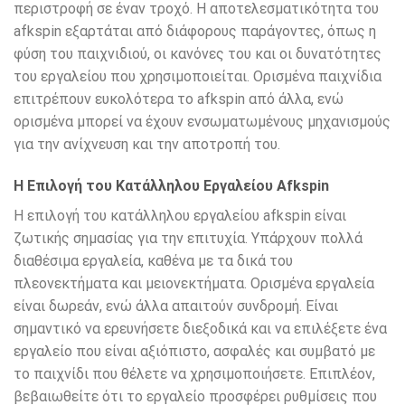
περιστροφή σε έναν τροχό. Η αποτελεσματικότητα του
afkspin εξαρτάται από διάφορους παράγοντες, όπως η
φύση του παιχνιδιού, οι κανόνες του και οι δυνατότητες
του εργαλείου που χρησιμοποιείται. Ορισμένα παιχνίδια
επιτρέπουν ευκολότερα το afkspin από άλλα, ενώ
ορισμένα μπορεί να έχουν ενσωματωμένους μηχανισμούς
για την ανίχνευση και την αποτροπή του.
Η Επιλογή του Κατάλληλου Εργαλείου Afkspin
Η επιλογή του κατάλληλου εργαλείου afkspin είναι
ζωτικής σημασίας για την επιτυχία. Υπάρχουν πολλά
διαθέσιμα εργαλεία, καθένα με τα δικά του
πλεονεκτήματα και μειονεκτήματα. Ορισμένα εργαλεία
είναι δωρεάν, ενώ άλλα απαιτούν συνδρομή. Είναι
σημαντικό να ερευνήσετε διεξοδικά και να επιλέξετε ένα
εργαλείο που είναι αξιόπιστο, ασφαλές και συμβατό με
το παιχνίδι που θέλετε να χρησιμοποιήσετε. Επιπλέον,
βεβαιωθείτε ότι το εργαλείο προσφέρει ρυθμίσεις που