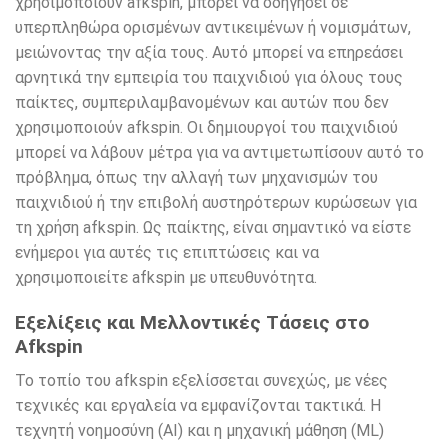
χρησιμοποιούν afkspin, μπορεί να οδηγήσει σε
υπερπληθώρα ορισμένων αντικειμένων ή νομισμάτων,
μειώνοντας την αξία τους. Αυτό μπορεί να επηρεάσει
αρνητικά την εμπειρία του παιχνιδιού για όλους τους
παίκτες, συμπεριλαμβανομένων και αυτών που δεν
χρησιμοποιούν afkspin. Οι δημιουργοί του παιχνιδιού
μπορεί να λάβουν μέτρα για να αντιμετωπίσουν αυτό το
πρόβλημα, όπως την αλλαγή των μηχανισμών του
παιχνιδιού ή την επιβολή αυστηρότερων κυρώσεων για
τη χρήση afkspin. Ως παίκτης, είναι σημαντικό να είστε
ενήμεροι για αυτές τις επιπτώσεις και να
χρησιμοποιείτε afkspin με υπευθυνότητα.
Εξελίξεις και Μελλοντικές Τάσεις στο
Afkspin
Το τοπίο του afkspin εξελίσσεται συνεχώς, με νέες
τεχνικές και εργαλεία να εμφανίζονται τακτικά. Η
τεχνητή νοημοσύνη (AI) και η μηχανική μάθηση (ML)