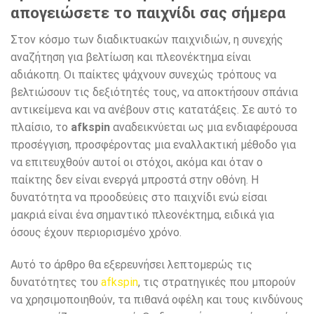
απογειώσετε το παιχνίδι σας σήμερα
Στον κόσμο των διαδικτυακών παιχνιδιών, η συνεχής
αναζήτηση για βελτίωση και πλεονέκτημα είναι
αδιάκοπη. Οι παίκτες ψάχνουν συνεχώς τρόπους να
βελτιώσουν τις δεξιότητές τους, να αποκτήσουν σπάνια
αντικείμενα και να ανέβουν στις κατατάξεις. Σε αυτό το
πλαίσιο, το
afkspin
αναδεικνύεται ως μια ενδιαφέρουσα
προσέγγιση, προσφέροντας μια εναλλακτική μέθοδο για
να επιτευχθούν αυτοί οι στόχοι, ακόμα και όταν ο
παίκτης δεν είναι ενεργά μπροστά στην οθόνη. Η
δυνατότητα να προοδεύεις στο παιχνίδι ενώ είσαι
μακριά είναι ένα σημαντικό πλεονέκτημα, ειδικά για
όσους έχουν περιορισμένο χρόνο.
Αυτό το άρθρο θα εξερευνήσει λεπτομερώς τις
δυνατότητες του
afkspin
, τις στρατηγικές που μπορούν
να χρησιμοποιηθούν, τα πιθανά οφέλη και τους κινδύνους