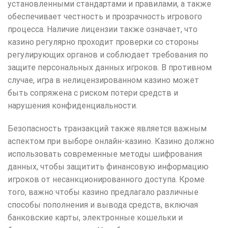
установленными стандартами и правилами, а также
обеспечивает честность и прозрачность игрового
процесса. Наличие лицензии также означает, что
казино регулярно проходит проверки со стороны
регулирующих органов и соблюдает требования по
защите персональных данных игроков. В противном
случае, игра в нелицензированном казино может
быть сопряжена с риском потери средств и
нарушения конфиденциальности.
Безопасность транзакций также является важным
аспектом при выборе онлайн-казино. Казино должно
использовать современные методы шифрования
данных, чтобы защитить финансовую информацию
игроков от несанкционированного доступа. Кроме
того, важно чтобы казино предлагало различные
способы пополнения и вывода средств, включая
банковские карты, электронные кошельки и