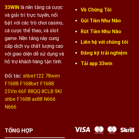
33WIN
là nền tảng cá cược
Về Chúng Tôi
và giải trí trực tuyến, nổi
Gửi Tiền Như Nào
bật với các trò chơi casino,
cá cược thể thao, và slot
Rút Tiền Như Nào
game. Nền tảng này cung
Liên hệ với chúng tôi
cấp dịch vụ chất lượng cao
Đăng ký trải nghiệm
với giao diện dễ sử dụng và
hỗ trợ khách hàng tận tình.
Tải app 33win
Đối tác:
shbet122
78wim
F1688
F168bet
F1688
23Vin
66F
88QQ
8CLB
9KI
shbe
F1688
ax88
N666
N666
TỔNG HỢP