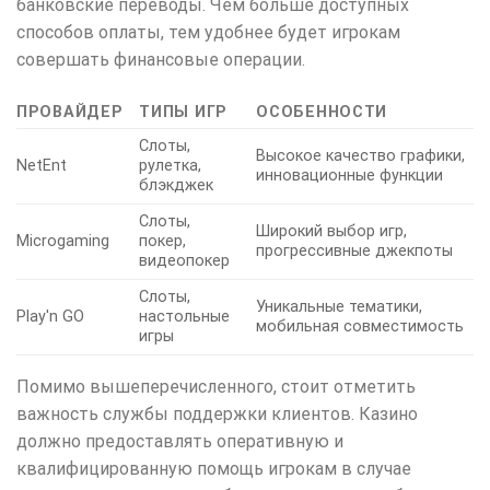
банковские переводы. Чем больше доступных
способов оплаты, тем удобнее будет игрокам
совершать финансовые операции.
ПРОВАЙДЕР
ТИПЫ ИГР
ОСОБЕННОСТИ
Слоты,
Высокое качество графики,
NetEnt
рулетка,
инновационные функции
блэкджек
Слоты,
Широкий выбор игр,
Microgaming
покер,
прогрессивные джекпоты
видеопокер
Слоты,
Уникальные тематики,
Play'n GO
настольные
мобильная совместимость
игры
Помимо вышеперечисленного, стоит отметить
важность службы поддержки клиентов. Казино
должно предоставлять оперативную и
квалифицированную помощь игрокам в случае