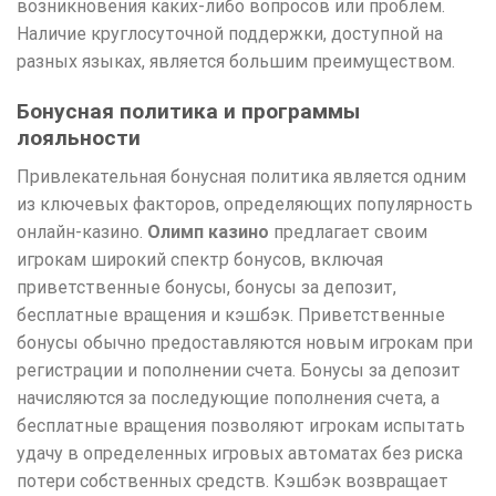
возникновения каких-либо вопросов или проблем.
Наличие круглосуточной поддержки, доступной на
разных языках, является большим преимуществом.
Бонусная политика и программы
лояльности
Привлекательная бонусная политика является одним
из ключевых факторов, определяющих популярность
онлайн-казино.
Олимп казино
предлагает своим
игрокам широкий спектр бонусов, включая
приветственные бонусы, бонусы за депозит,
бесплатные вращения и кэшбэк. Приветственные
бонусы обычно предоставляются новым игрокам при
регистрации и пополнении счета. Бонусы за депозит
начисляются за последующие пополнения счета, а
бесплатные вращения позволяют игрокам испытать
удачу в определенных игровых автоматах без риска
потери собственных средств. Кэшбэк возвращает