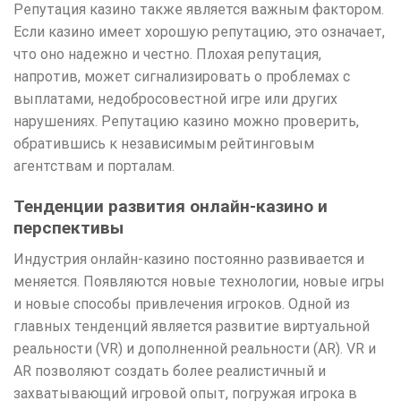
Репутация казино также является важным фактором.
Если казино имеет хорошую репутацию, это означает,
что оно надежно и честно. Плохая репутация,
напротив, может сигнализировать о проблемах с
выплатами, недобросовестной игре или других
нарушениях. Репутацию казино можно проверить,
обратившись к независимым рейтинговым
агентствам и порталам.
Тенденции развития онлайн-казино и
перспективы
Индустрия онлайн-казино постоянно развивается и
меняется. Появляются новые технологии, новые игры
и новые способы привлечения игроков. Одной из
главных тенденций является развитие виртуальной
реальности (VR) и дополненной реальности (AR). VR и
AR позволяют создать более реалистичный и
захватывающий игровой опыт, погружая игрока в