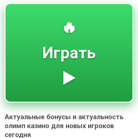
🔥
Играть
▶️
Актуальные бонусы и актуальность
олимп казино для новых игроков
сегодня