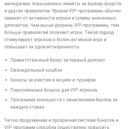
менеджера, повышенные лимиты на вывод средств
и другие привилегии. Уровни VIP-программы обычно
зависят от активности игрока и суммы внесенных
депозитов. Чем выше уровень VIP-программы, тем
больше привилегий получает игрок. Такой подход
стимулирует игроков к более активной игре и
повышает их удовлетворенность.
Приветственный бонус за первый депозит.
Еженедельный кэшбэк.
Бонусы за участие в акциях и турнирах.
Персональные бонусы для VIP-игроков.
Программа лояльности с начислением баллов за
каждую ставку.
Четко продуманная и прозрачная система бонусов и
VIP-программ способна существенно повысить