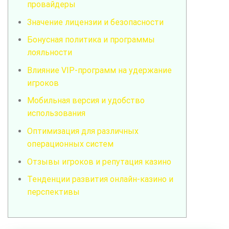
провайдеры
Значение лицензии и безопасности
Бонусная политика и программы
лояльности
Влияние VIP-программ на удержание
игроков
Мобильная версия и удобство
использования
Оптимизация для различных
операционных систем
Отзывы игроков и репутация казино
Тенденции развития онлайн-казино и
перспективы