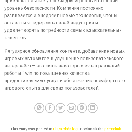
привлекательные условия для игроков и высокий
уровень безопасности. Компания постоянно
развивается и внедряет новые технологии, чтобы
оставаться лидером в своей индустрии и
удовлетворять потребности самых взыскательных
клиентов.
Регулярное обновление контента, добавление новых
игровых автоматов и улучшение пользовательского
интерфейса – это лишь некоторые из направлений
работы 1win по повышению качества
предоставляемых услуг и обеспечению комфортного
игрового опыта для своих пользователей.
This entry was posted in
Chưa phân loại
. Bookmark the
permalink
.