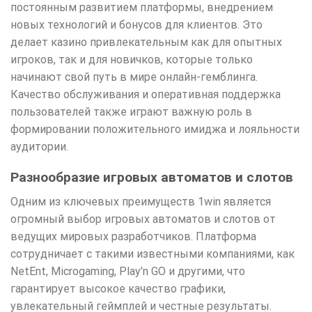
постоянным развитием платформы, внедрением
новых технологий и бонусов для клиентов. Это
делает казино привлекательным как для опытных
игроков, так и для новичков, которые только
начинают свой путь в мире онлайн-гемблинга.
Качество обслуживания и оперативная поддержка
пользователей также играют важную роль в
формировании положительного имиджа и лояльности
аудитории.
Разнообразие игровых автоматов и слотов
Одним из ключевых преимуществ 1win является
огромный выбор игровых автоматов и слотов от
ведущих мировых разработчиков. Платформа
сотрудничает с такими известными компаниями, как
NetEnt, Microgaming, Play’n GO и другими, что
гарантирует высокое качество графики,
увлекательный геймплей и честные результаты.