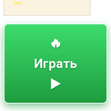
1win
🔥
Играть
▶️