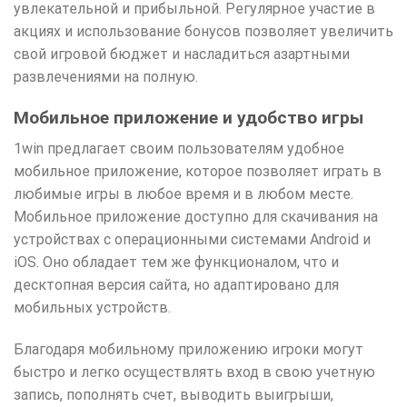
увлекательной и прибыльной. Регулярное участие в
акциях и использование бонусов позволяет увеличить
свой игровой бюджет и насладиться азартными
развлечениями на полную.
Мобильное приложение и удобство игры
1win предлагает своим пользователям удобное
мобильное приложение, которое позволяет играть в
любимые игры в любое время и в любом месте.
Мобильное приложение доступно для скачивания на
устройствах с операционными системами Android и
iOS. Оно обладает тем же функционалом, что и
десктопная версия сайта, но адаптировано для
мобильных устройств.
Благодаря мобильному приложению игроки могут
быстро и легко осуществлять вход в свою учетную
запись, пополнять счет, выводить выигрыши,