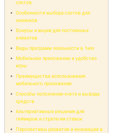
слотов
Особенности выбора слотов для
новичков
Бонусы и акции для постоянных
клиентов
Виды программ лояльности в 1win
Мобильное приложение и удобство
игры
Преимущества использования
мобильного приложения
Способы пополнения счета и вывода
средств
Альтернативные решения для
геймеров и стратегии ставок
Перспективы развития и инновации в