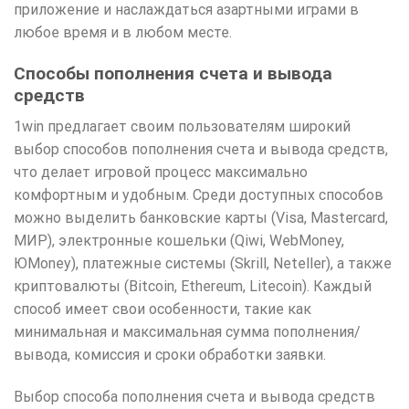
приложение и наслаждаться азартными играми в
любое время и в любом месте.
Способы пополнения счета и вывода
средств
1win предлагает своим пользователям широкий
выбор способов пополнения счета и вывода средств,
что делает игровой процесс максимально
комфортным и удобным. Среди доступных способов
можно выделить банковские карты (Visa, Mastercard,
МИР), электронные кошельки (Qiwi, WebMoney,
ЮMoney), платежные системы (Skrill, Neteller), а также
криптовалюты (Bitcoin, Ethereum, Litecoin). Каждый
способ имеет свои особенности, такие как
минимальная и максимальная сумма пополнения/
вывода, комиссия и сроки обработки заявки.
Выбор способа пополнения счета и вывода средств