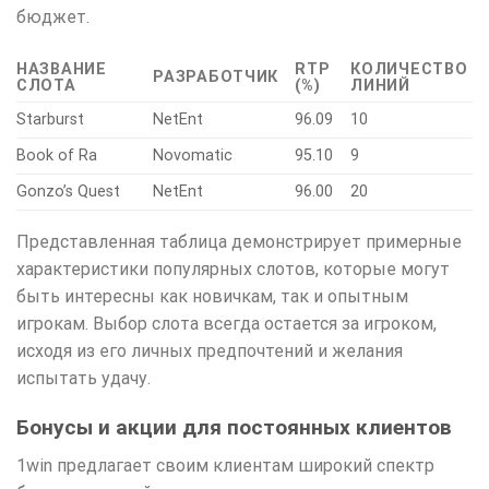
бюджет.
НАЗВАНИЕ
RTP
КОЛИЧЕСТВО
РАЗРАБОТЧИК
СЛОТА
(%)
ЛИНИЙ
Starburst
NetEnt
96.09
10
Book of Ra
Novomatic
95.10
9
Gonzo’s Quest
NetEnt
96.00
20
Представленная таблица демонстрирует примерные
характеристики популярных слотов, которые могут
быть интересны как новичкам, так и опытным
игрокам. Выбор слота всегда остается за игроком,
исходя из его личных предпочтений и желания
испытать удачу.
Бонусы и акции для постоянных клиентов
1win предлагает своим клиентам широкий спектр