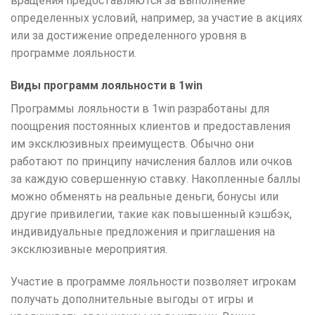
вращения предоставляются за выполнение
определенных условий, например, за участие в акциях
или за достижение определенного уровня в
программе лояльности.
Виды программ лояльности в 1win
Программы лояльности в 1win разработаны для
поощрения постоянных клиентов и предоставления
им эксклюзивных преимуществ. Обычно они
работают по принципу начисления баллов или очков
за каждую совершенную ставку. Накопленные баллы
можно обменять на реальные деньги, бонусы или
другие привилегии, такие как повышенный кэшбэк,
индивидуальные предложения и приглашения на
эксклюзивные мероприятия.
Участие в программе лояльности позволяет игрокам
получать дополнительные выгоды от игры и