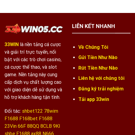
LIÊN KẾT NHANH
33WIN
là nền tảng cá cược
Về Chúng Tôi
và giải trí trực tuyến, nổi
Gửi Tiền Như Nào
bật với các trò chơi casino,
cá cược thể thao, và slot
Rút Tiền Như Nào
game. Nền tảng này cung
Liên hệ với chúng tôi
cấp dịch vụ chất lượng cao
Đăng ký trải nghiệm
với giao diện dễ sử dụng và
hỗ trợ khách hàng tận tình.
Tải app 33win
Đối tác:
shbet122
78wim
F1688
F168bet
F1688
23Vin
66F
88QQ
8CLB
9KI
shbe
F1688
ax88
N666