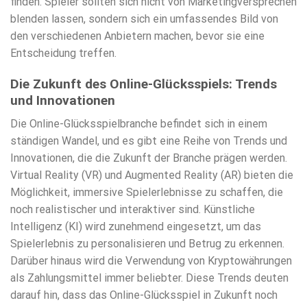
finden. Spieler sollten sich nicht von Marketingversprechen
blenden lassen, sondern sich ein umfassendes Bild von
den verschiedenen Anbietern machen, bevor sie eine
Entscheidung treffen.
Die Zukunft des Online-Glücksspiels: Trends
und Innovationen
Die Online-Glücksspielbranche befindet sich in einem
ständigen Wandel, und es gibt eine Reihe von Trends und
Innovationen, die die Zukunft der Branche prägen werden.
Virtual Reality (VR) und Augmented Reality (AR) bieten die
Möglichkeit, immersive Spielerlebnisse zu schaffen, die
noch realistischer und interaktiver sind. Künstliche
Intelligenz (KI) wird zunehmend eingesetzt, um das
Spielerlebnis zu personalisieren und Betrug zu erkennen.
Darüber hinaus wird die Verwendung von Kryptowährungen
als Zahlungsmittel immer beliebter. Diese Trends deuten
darauf hin, dass das Online-Glücksspiel in Zukunft noch