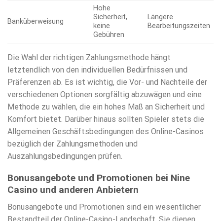
Hohe
Sicherheit,
Längere
Banküberweisung
keine
Bearbeitungszeiten
Gebühren
Die Wahl der richtigen Zahlungsmethode hängt
letztendlich von den individuellen Bedürfnissen und
Präferenzen ab. Es ist wichtig, die Vor- und Nachteile der
verschiedenen Optionen sorgfältig abzuwägen und eine
Methode zu wählen, die ein hohes Maß an Sicherheit und
Komfort bietet. Darüber hinaus sollten Spieler stets die
Allgemeinen Geschäftsbedingungen des Online-Casinos
bezüglich der Zahlungsmethoden und
Auszahlungsbedingungen prüfen.
Bonusangebote und Promotionen bei Nine
Casino und anderen Anbietern
Bonusangebote und Promotionen sind ein wesentlicher
Bestandteil der Online-Casino-Landschaft. Sie dienen