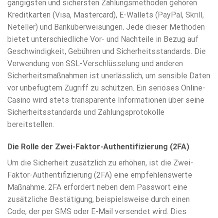
gängigsten und sichersten Zahlungsmethoden gehören
Kreditkarten (Visa, Mastercard), E-Wallets (PayPal, Skrill,
Neteller) und Banküberweisungen. Jede dieser Methoden
bietet unterschiedliche Vor- und Nachteile in Bezug auf
Geschwindigkeit, Gebühren und Sicherheitsstandards. Die
Verwendung von SSL-Verschlüsselung und anderen
Sicherheitsmaßnahmen ist unerlässlich, um sensible Daten
vor unbefugtem Zugriff zu schützen. Ein seriöses Online-
Casino wird stets transparente Informationen über seine
Sicherheitsstandards und Zahlungsprotokolle
bereitstellen.
Die Rolle der Zwei-Faktor-Authentifizierung (2FA)
Um die Sicherheit zusätzlich zu erhöhen, ist die Zwei-
Faktor-Authentifizierung (2FA) eine empfehlenswerte
Maßnahme. 2FA erfordert neben dem Passwort eine
zusätzliche Bestätigung, beispielsweise durch einen
Code, der per SMS oder E-Mail versendet wird. Dies