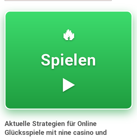
🔥
Spielen
▶️
Aktuelle Strategien für Online
Glücksspiele mit nine casino und