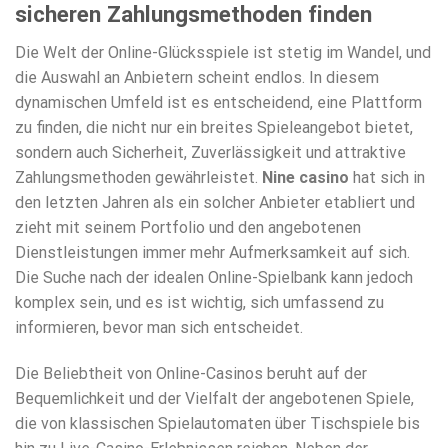
sicheren Zahlungsmethoden finden
Die Welt der Online-Glücksspiele ist stetig im Wandel, und
die Auswahl an Anbietern scheint endlos. In diesem
dynamischen Umfeld ist es entscheidend, eine Plattform
zu finden, die nicht nur ein breites Spieleangebot bietet,
sondern auch Sicherheit, Zuverlässigkeit und attraktive
Zahlungsmethoden gewährleistet.
Nine casino
hat sich in
den letzten Jahren als ein solcher Anbieter etabliert und
zieht mit seinem Portfolio und den angebotenen
Dienstleistungen immer mehr Aufmerksamkeit auf sich.
Die Suche nach der idealen Online-Spielbank kann jedoch
komplex sein, und es ist wichtig, sich umfassend zu
informieren, bevor man sich entscheidet.
Die Beliebtheit von Online-Casinos beruht auf der
Bequemlichkeit und der Vielfalt der angebotenen Spiele,
die von klassischen Spielautomaten über Tischspiele bis