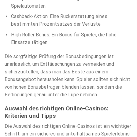
Spielautomaten.
Cashback-Aktion: Eine Rückerstattung eines
bestimmten Prozentsatzes der Verluste.
High Roller Bonus: Ein Bonus für Spieler, die hohe
Einsätze tätigen.
Die sorgfältige Prüfung der Bonusbedingungen ist
unerlässlich, um Enttäuschungen zu vermeiden und
sicherzustellen, dass man das Beste aus einem
Bonusangebot herausholen kann. Spieler sollten sich nicht
von hohen Bonusbeträgen blenden lassen, sondern die
Bedingungen genau unter die Lupe nehmen.
Auswahl des richtigen Online-Casinos:
Kriterien und Tipps
Die Auswahl des richtigen Online-Casinos ist ein wichtiger
Schritt, um ein sicheres und unterhaltsames Spielerlebnis