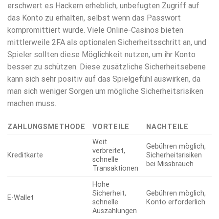
erschwert es Hackern erheblich, unbefugten Zugriff auf
das Konto zu erhalten, selbst wenn das Passwort
kompromittiert wurde. Viele Online-Casinos bieten
mittlerweile 2FA als optionalen Sicherheitsschritt an, und
Spieler sollten diese Möglichkeit nutzen, um ihr Konto
besser zu schützen. Diese zusätzliche Sicherheitsebene
kann sich sehr positiv auf das Spielgefühl auswirken, da
man sich weniger Sorgen um mögliche Sicherheitsrisiken
machen muss.
ZAHLUNGSMETHODE
VORTEILE
NACHTEILE
Weit
Gebühren möglich,
verbreitet,
Kreditkarte
Sicherheitsrisiken
schnelle
bei Missbrauch
Transaktionen
Hohe
Sicherheit,
Gebühren möglich,
E-Wallet
schnelle
Konto erforderlich
Auszahlungen