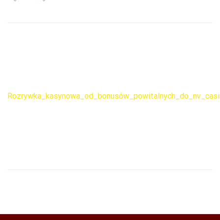
Rozrywka_kasynowa_od_bonusów_powitalnych_do_nv_casin