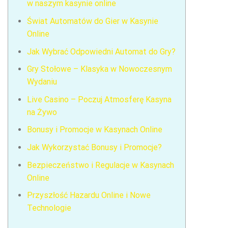
w naszym kasynie online
Świat Automatów do Gier w Kasynie
Online
Jak Wybrać Odpowiedni Automat do Gry?
Gry Stołowe – Klasyka w Nowoczesnym
Wydaniu
Live Casino – Poczuj Atmosferę Kasyna
na Żywo
Bonusy i Promocje w Kasynach Online
Jak Wykorzystać Bonusy i Promocje?
Bezpieczeństwo i Regulacje w Kasynach
Online
Przyszłość Hazardu Online i Nowe
Technologie