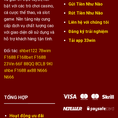
Gửi Tiền Như Nào
bật với các trò chơi casino,
cá cược thể thao, và slot
Rút Tiền Như Nào
game. Nền tảng này cung
Liên hệ với chúng tôi
cấp dịch vụ chất lượng cao
Đăng ký trải nghiệm
với giao diện dễ sử dụng và
hỗ trợ khách hàng tận tình.
Tải app 33win
Đối tác:
shbet122
78wim
F1688
F168bet
F1688
23Vin
66F
88QQ
8CLB
9KI
shbe
F1688
ax88
N666
N666
TỔNG HỢP
Hoạt động ưu đãi