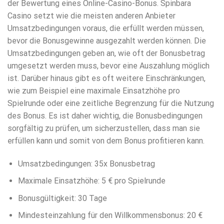
der Bewertung eines Online-Casino-Bonus. Spinbara
Casino setzt wie die meisten anderen Anbieter
Umsatzbedingungen voraus, die erfüllt werden müssen,
bevor die Bonusgewinne ausgezahlt werden können. Die
Umsatzbedingungen geben an, wie oft der Bonusbetrag
umgesetzt werden muss, bevor eine Auszahlung möglich
ist. Darüber hinaus gibt es oft weitere Einschränkungen,
wie zum Beispiel eine maximale Einsatzhöhe pro
Spielrunde oder eine zeitliche Begrenzung für die Nutzung
des Bonus. Es ist daher wichtig, die Bonusbedingungen
sorgfältig zu prüfen, um sicherzustellen, dass man sie
erfüllen kann und somit von dem Bonus profitieren kann.
Umsatzbedingungen: 35x Bonusbetrag
Maximale Einsatzhöhe: 5 € pro Spielrunde
Bonusgültigkeit: 30 Tage
Mindesteinzahlung für den Willkommensbonus: 20 €