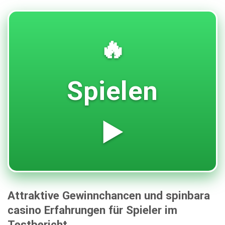
🔥
Spielen
▶️
Attraktive Gewinnchancen und spinbara
casino Erfahrungen für Spieler im
Testbericht