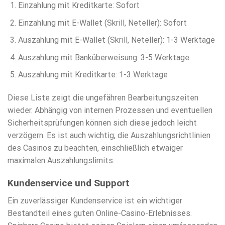
Einzahlung mit Kreditkarte: Sofort
Einzahlung mit E-Wallet (Skrill, Neteller): Sofort
Auszahlung mit E-Wallet (Skrill, Neteller): 1-3 Werktage
Auszahlung mit Banküberweisung: 3-5 Werktage
Auszahlung mit Kreditkarte: 1-3 Werktage
Diese Liste zeigt die ungefähren Bearbeitungszeiten
wieder. Abhängig von internen Prozessen und eventuellen
Sicherheitsprüfungen können sich diese jedoch leicht
verzögern. Es ist auch wichtig, die Auszahlungsrichtlinien
des Casinos zu beachten, einschließlich etwaiger
maximalen Auszahlungslimits.
Kundenservice und Support
Ein zuverlässiger Kundenservice ist ein wichtiger
Bestandteil eines guten Online-Casino-Erlebnisses.