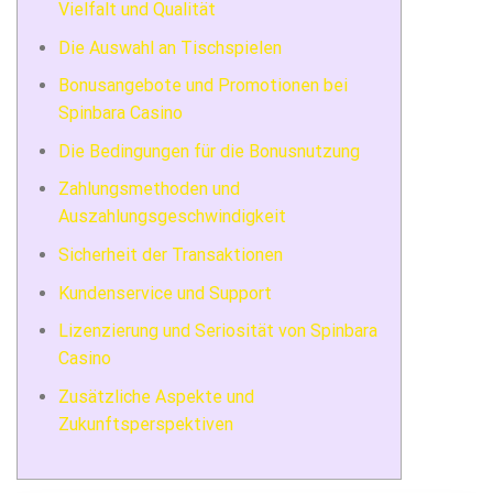
Vielfalt und Qualität
Die Auswahl an Tischspielen
Bonusangebote und Promotionen bei
Spinbara Casino
Die Bedingungen für die Bonusnutzung
Zahlungsmethoden und
Auszahlungsgeschwindigkeit
Sicherheit der Transaktionen
Kundenservice und Support
Lizenzierung und Seriosität von Spinbara
Casino
Zusätzliche Aspekte und
Zukunftsperspektiven