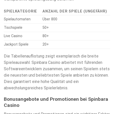
SPIELKATEGORIE
ANZAHL DER SPIELE (UNGEFÄHR)
Spielautomaten
Über 800
Tischspiele
50+
Live Casino
80+
Jackpot Spiele
20+
Die Tabellenauflistung zeigt exemplarisch die breite
Spieleauswahl. Spinbara Casino arbeitet mit führenden
Softwareentwicklern zusammen, um seinen Spielern stets
die neuesten und beliebtesten Spiele anbieten zu können.
Dies garantiert eine hohe Qualität und ein
abwechslungsreiches Spielerlebnis.
Bonusangebote und Promotionen bei Spinbara
Casino