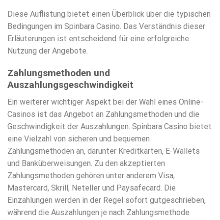
Diese Auflistung bietet einen Überblick über die typischen
Bedingungen im Spinbara Casino. Das Verständnis dieser
Erläuterungen ist entscheidend für eine erfolgreiche
Nutzung der Angebote.
Zahlungsmethoden und
Auszahlungsgeschwindigkeit
Ein weiterer wichtiger Aspekt bei der Wahl eines Online-
Casinos ist das Angebot an Zahlungsmethoden und die
Geschwindigkeit der Auszahlungen. Spinbara Casino bietet
eine Vielzahl von sicheren und bequemen
Zahlungsmethoden an, darunter Kreditkarten, E-Wallets
und Banküberweisungen. Zu den akzeptierten
Zahlungsmethoden gehören unter anderem Visa,
Mastercard, Skrill, Neteller und Paysafecard. Die
Einzahlungen werden in der Regel sofort gutgeschrieben,
während die Auszahlungen je nach Zahlungsmethode