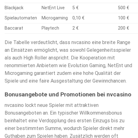
Blackjack
NetEnt Live
5 €
500 €
Spielautomaten
Microgaming
0,10 €
100 €
Baccarat
Playtech
2 €
200 €
Die Tabelle verdeutlicht, dass nvcasino eine breite Range
an Einsätzen ermöglicht, was sowohl Gelegenheitsspieler
als auch High Roller anspricht. Die Kooperation mit
renommierten Anbietern wie Evolution Gaming, NetEnt und
Microgaming garantiert zudem eine hohe Qualität der
Spiele und eine faire Ausgestaltung der Gewinnchancen.
Bonusangebote und Promotionen bei nvcasino
nvcasino lockt neue Spieler mit attraktiven
Bonusangeboten an. Ein typischer Willkommensbonus
beinhaltet eine Verdopplung des ersten Einzugs bis zu
einer bestimmten Summe, wodurch Spieler direkt mehr
Guthaben zum Spielen haben. Zusätzlich werden oft