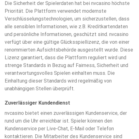
Die Sicherheit der Spielerdaten hat bei nvcasino höchste
Priorität. Die Plattform verwendet modernste
Verschlüsselungstechnologien, um sicherzustellen, dass
alle sensiblen Informationen, wie z.B. Kreditkartendaten
und persönliche Informationen, geschützt sind. nvcasino
verfügt über eine gültige Glücksspiellizenz, die von einer
renommierten Aufsichtsbehörde ausgestellt wurde. Diese
Lizenz garantiert, dass die Plattform reguliert wird und
strenge Standards in Bezug auf Fairness, Sicherheit und
verantwortungsvolles Spielen einhalten muss. Die
Einhaltung dieser Standards wird regelmäßig von
unabhängigen Stellen überprüft.
Zuverlässiger Kundendienst
nvcasino bietet einen zuverlässigen Kundenservice, der
rund um die Uhr erreichbar ist. Spieler können den
Kundenservice per Live-Chat, E-Mail oder Telefon
kontaktieren. Die Mitarbeiter des Kundenservice sind