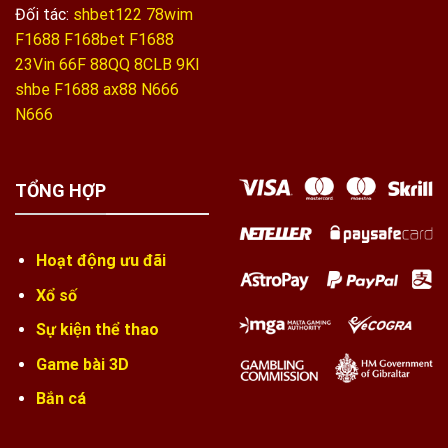
Đối tác:
shbet122
78wim
F1688
F168bet
F1688
23Vin
66F
88QQ
8CLB
9KI
shbe
F1688
ax88
N666
N666
TỔNG HỢP
Hoạt động ưu đãi
Xổ số
Sự kiện thể thao
Game bài 3D
Bắn cá