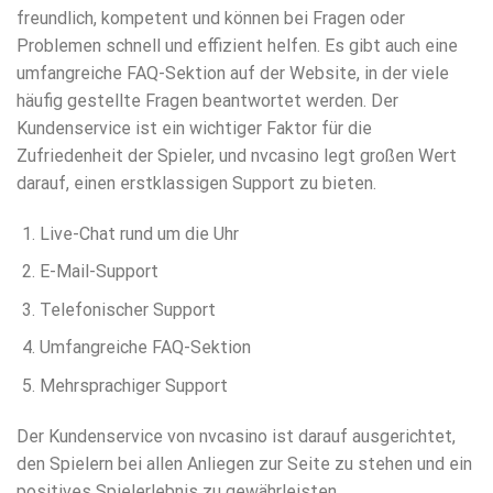
freundlich, kompetent und können bei Fragen oder
Problemen schnell und effizient helfen. Es gibt auch eine
umfangreiche FAQ-Sektion auf der Website, in der viele
häufig gestellte Fragen beantwortet werden. Der
Kundenservice ist ein wichtiger Faktor für die
Zufriedenheit der Spieler, und nvcasino legt großen Wert
darauf, einen erstklassigen Support zu bieten.
Live-Chat rund um die Uhr
E-Mail-Support
Telefonischer Support
Umfangreiche FAQ-Sektion
Mehrsprachiger Support
Der Kundenservice von nvcasino ist darauf ausgerichtet,
den Spielern bei allen Anliegen zur Seite zu stehen und ein
positives Spielerlebnis zu gewährleisten.