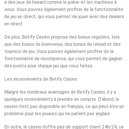
à des jeux de hasard comme le poker et les machines à
sous. Vous pouvez également profiter de la fonctionnalité
de jeu en direct, qui vous permet de jouer avec des dealers
en direct.
De plus, Betify Casino propose des bonus réguliers, tels
que des bonus de bienvenue, des bonus de reload et des
tournois de jeu. Vous pouvez également profiter de la
fonctionnalité de récompense, qui vous permet de gagner
des points pour chaque jeu que vous faites.
Les inconvénients de Betify Casino
Malgré les nombreux avantages de Betify Casino, il y a
quelques inconvénients à prendre en compte. D’abord, le
casino n’est pas disponible en français, ce qui peut être un
problème pour les joueurs qui ne parlent pas anglais.
En outre, le casino n’offre pas de support client 24h/24, ce