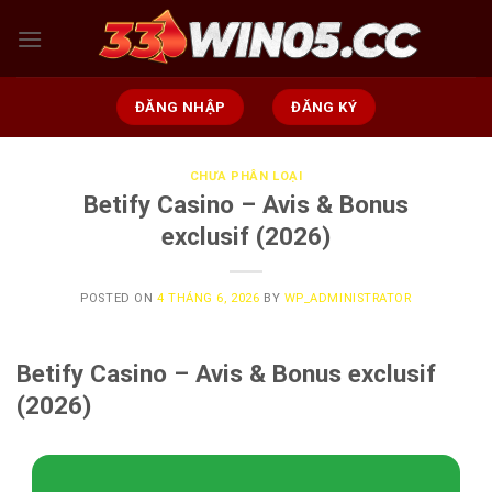
Skip
to
content
ĐĂNG NHẬP
ĐĂNG KÝ
CHƯA PHÂN LOẠI
Betify Casino – Avis & Bonus
exclusif (2026)
POSTED ON
4 THÁNG 6, 2026
BY
WP_ADMINISTRATOR
Betify Casino – Avis & Bonus exclusif
(2026)