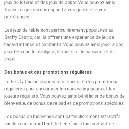
jeux de loterie et des jeux de poker. Vous pouvez ainsi
trouver un jeu qui correspond à vos goûts et à vos
préférences.
Les jeux de table sont particulièrement populaires au
Betify Casino, car ils offrent une expérience de jeu de
hasard intense et excitante. Vous pouvez ainsi jouer à des
jeux tels que le blackjack, le roulette, le baccarat et le
craps.
Des bonus et des promotions régulières
Le Betify Casino propose des bonus et des promotions
régulières pour encourager les nouveaux joueurs et les
joueurs réguliers. Vous pouvez ainsi bénéficier de bonus de
bienvenue, de bonus de reload et de promotions spéciales.
Les bonus de bienvenue sont particulièrement attractifs,
car ils vous permettent de bénéficier d’un montant de