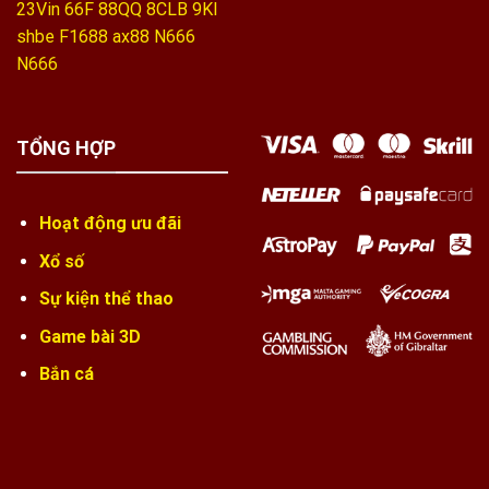
23Vin
66F
88QQ
8CLB
9KI
shbe
F1688
ax88
N666
N666
TỔNG HỢP
Hoạt động ưu đãi
Xổ số
Sự kiện thể thao
Game bài 3D
Bắn cá