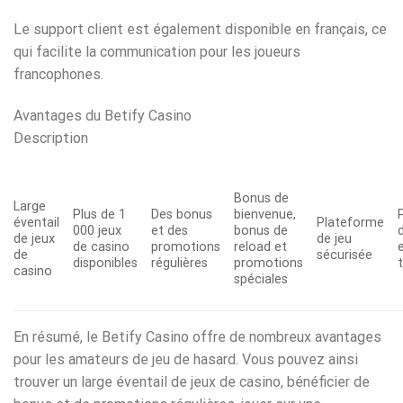
Le support client est également disponible en français, ce
qui facilite la communication pour les joueurs
francophones.
Avantages du Betify Casino
Description
Bonus de
Large
Plus de 1
Des bonus
bienvenue,
éventail
Plateforme
000 jeux
et des
bonus de
de jeux
de jeu
de casino
promotions
reload et
de
sécurisée
disponibles
régulières
promotions
casino
spéciales
En résumé, le Betify Casino offre de nombreux avantages
pour les amateurs de jeu de hasard. Vous pouvez ainsi
trouver un large éventail de jeux de casino, bénéficier de