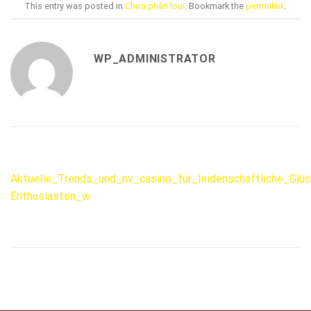
This entry was posted in
Chưa phân loại
. Bookmark the
permalink
.
WP_ADMINISTRATOR
Aktuelle_Trends_und_nv_casino_für_leidenschaftliche_Glüc
Enthusiasten_w