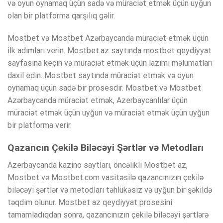
və oyun oynamaq üçün sadə və müraciət etmək üçün uyğun
olan bir platforma qarşılıq gəlir.
Mostbet və Mostbet Azərbaycanda müraciət etmək üçün
ilk adımları verin. Mostbet.az saytında mostbet qeydiyyat
sayfasına keçin və müraciət etmək üçün lazımi məlumatları
daxil edin. Mostbet saytında müraciət etmək və oyun
oynamaq üçün sadə bir prosesdir. Mostbet və Mostbet
Azərbaycanda müraciət etmək, Azerbaycanlılar üçün
müraciət etmək üçün uyğun və müraciət etmək üçün uyğun
bir platforma verir.
Qazancın Çekilə Biləcəyi Şərtlər və Metodları
Azerbaycanda kazino saytları, öncəlikli Mostbet az,
Mostbet və Mostbet.com vasitəsilə qazancınızın çekilə
biləcəyi şərtlər və metodları təhlükəsiz və uyğun bir şəkildə
təqdim olunur. Mostbet az qeydiyyat prosesini
tamamladıqdan sonra, qazancınızın çekilə biləcəyi şərtlərə