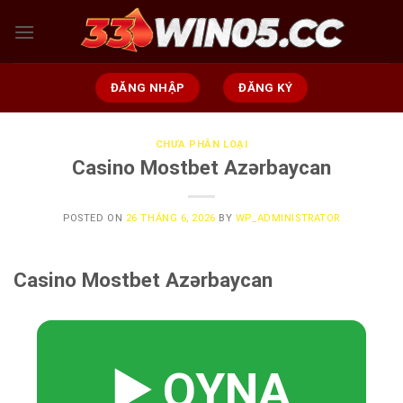
Skip
to
content
ĐĂNG NHẬP
ĐĂNG KÝ
CHƯA PHÂN LOẠI
Casino Mostbet Azərbaycan
POSTED ON
26 THÁNG 6, 2026
BY
WP_ADMINISTRATOR
Casino Mostbet Azərbaycan
▶️ OYNA