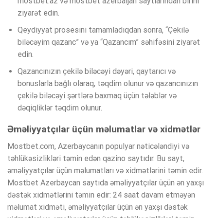
mostbet.az və mostbet azerbaijan saytlarından birini
ziyarət edin.
Qeydiyyat prosesini tamamladıqdan sonra, “Çekilə
biləcəyim qazanc” və ya “Qazancım” səhifəsini ziyarət
edin.
Qazancınızın çekilə biləcəyi dəyəri, qaytarıcı və
bonuslarla bağlı olaraq, təqdim olunur və qazancınızın
çekilə biləcəyi şərtlərə baxmaq üçün tələblər və
dəqiqliklər təqdim olunur.
Əməliyyatçılar üçün məlumatlar və xidmətlər
Mostbet.com, Azerbaycanın populyar nəticələndiyi və
təhlükəsizlikləri təmin edən qazino saytıdır. Bu sayt,
əməliyyatçılar üçün məlumatları və xidmətlərini təmin edir.
Mostbet Azerbaycan saytıda əməliyyatçılar üçün ən yaxşı
dəstək xidmətlərini təmin edir: 24 saat davam etməyən
məlumat xidməti, əməliyyatçılar üçün ən yaxşı dəstək