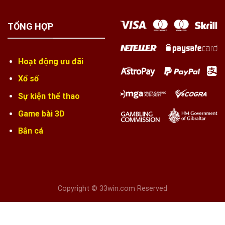
TỔNG HỢP
Hoạt động ưu đãi
Xổ số
Sự kiện thể thao
Game bài 3D
Bắn cá
Copyright © 33win.com Reserved