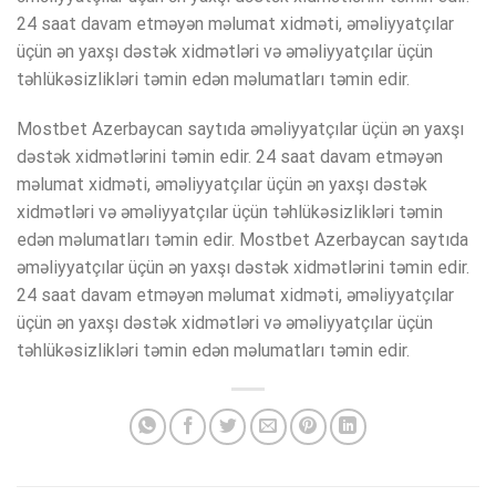
24 saat davam etməyən məlumat xidməti, əməliyyatçılar
üçün ən yaxşı dəstək xidmətləri və əməliyyatçılar üçün
təhlükəsizlikləri təmin edən məlumatları təmin edir.
Mostbet Azerbaycan saytıda əməliyyatçılar üçün ən yaxşı
dəstək xidmətlərini təmin edir. 24 saat davam etməyən
məlumat xidməti, əməliyyatçılar üçün ən yaxşı dəstək
xidmətləri və əməliyyatçılar üçün təhlükəsizlikləri təmin
edən məlumatları təmin edir. Mostbet Azerbaycan saytıda
əməliyyatçılar üçün ən yaxşı dəstək xidmətlərini təmin edir.
24 saat davam etməyən məlumat xidməti, əməliyyatçılar
üçün ən yaxşı dəstək xidmətləri və əməliyyatçılar üçün
təhlükəsizlikləri təmin edən məlumatları təmin edir.