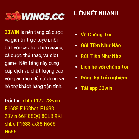
LIÊN KẾT NHANH
33WIN
là nền tảng cá cược
Về Chúng Tôi
và giải trí trực tuyến, nổi
Gửi Tiền Như Nào
bật với các trò chơi casino,
cá cược thể thao, và slot
Rút Tiền Như Nào
game. Nền tảng này cung
Liên hệ với chúng tôi
cấp dịch vụ chất lượng cao
Đăng ký trải nghiệm
với giao diện dễ sử dụng và
hỗ trợ khách hàng tận tình.
Tải app 33win
Đối tác:
shbet122
78wim
F1688
F168bet
F1688
23Vin
66F
88QQ
8CLB
9KI
shbe
F1688
ax88
N666
N666