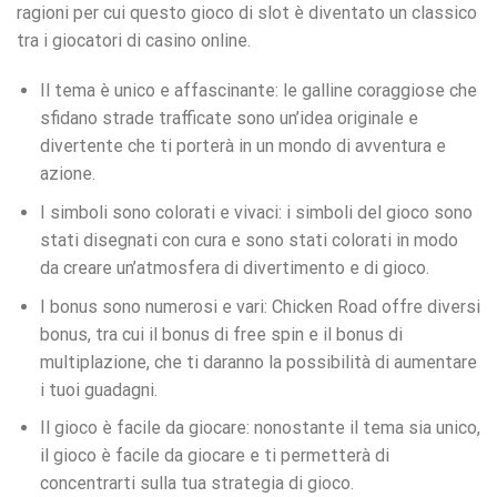
ragioni per cui questo gioco di slot è diventato un classico
tra i giocatori di casino online.
Il tema è unico e affascinante: le galline coraggiose che
sfidano strade trafficate sono un’idea originale e
divertente che ti porterà in un mondo di avventura e
azione.
I simboli sono colorati e vivaci: i simboli del gioco sono
stati disegnati con cura e sono stati colorati in modo
da creare un’atmosfera di divertimento e di gioco.
I bonus sono numerosi e vari: Chicken Road offre diversi
bonus, tra cui il bonus di free spin e il bonus di
multiplazione, che ti daranno la possibilità di aumentare
i tuoi guadagni.
Il gioco è facile da giocare: nonostante il tema sia unico,
il gioco è facile da giocare e ti permetterà di
concentrarti sulla tua strategia di gioco.