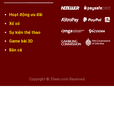
Hoạt động ưu đãi
Xổ số
Sự kiện thể thao
Game bài 3D
Bắn cá
Copyright © 33win.com Reserved