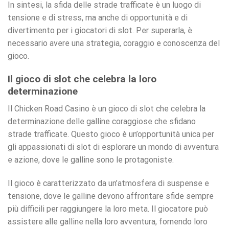
In sintesi, la sfida delle strade trafficate è un luogo di
tensione e di stress, ma anche di opportunità e di
divertimento per i giocatori di slot. Per superarla, è
necessario avere una strategia, coraggio e conoscenza del
gioco.
Il gioco di slot che celebra la loro
determinazione
Il Chicken Road Casino è un gioco di slot che celebra la
determinazione delle galline coraggiose che sfidano
strade trafficate. Questo gioco è un’opportunità unica per
gli appassionati di slot di esplorare un mondo di avventura
e azione, dove le galline sono le protagoniste.
Il gioco è caratterizzato da un’atmosfera di suspense e
tensione, dove le galline devono affrontare sfide sempre
più difficili per raggiungere la loro meta. Il giocatore può
assistere alle galline nella loro avventura, fornendo loro