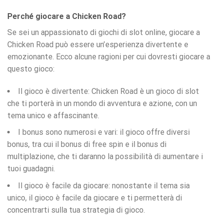
Perché giocare a Chicken Road?
Se sei un appassionato di giochi di slot online, giocare a
Chicken Road può essere un’esperienza divertente e
emozionante. Ecco alcune ragioni per cui dovresti giocare a
questo gioco:
Il gioco è divertente: Chicken Road è un gioco di slot
che ti porterà in un mondo di avventura e azione, con un
tema unico e affascinante.
I bonus sono numerosi e vari: il gioco offre diversi
bonus, tra cui il bonus di free spin e il bonus di
multiplazione, che ti daranno la possibilità di aumentare i
tuoi guadagni.
Il gioco è facile da giocare: nonostante il tema sia
unico, il gioco è facile da giocare e ti permetterà di
concentrarti sulla tua strategia di gioco.