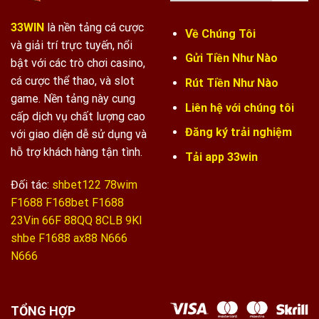
33WIN
là nền tảng cá cược
Về Chúng Tôi
và giải trí trực tuyến, nổi
Gửi Tiền Như Nào
bật với các trò chơi casino,
cá cược thể thao, và slot
Rút Tiền Như Nào
game. Nền tảng này cung
Liên hệ với chúng tôi
cấp dịch vụ chất lượng cao
Đăng ký trải nghiệm
với giao diện dễ sử dụng và
hỗ trợ khách hàng tận tình.
Tải app 33win
Đối tác:
shbet122
78wim
F1688
F168bet
F1688
23Vin
66F
88QQ
8CLB
9KI
shbe
F1688
ax88
N666
N666
TỔNG HỢP