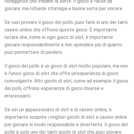
coraggiose che sfidano la sorte. Il gioco è facile da
giocare, ma richiede strategia e buona sorte per vincere.
Se vuoi provare il gioco del pollo, puoi farlo in uno dei tanti
casino online che offrono questo gioco. È importante
notare che, come in ogni gioco di slot, è importante
giocare responsabilmente e non spendere più di quanto
puoi permettere di perdere.
Il gioco del pollo è un gioco di slot molto popolare, ma non
è l’unico gioco di slot che offre un’esperienza di gioco
coinvolgente. Altri giochi di slot, come ad esempio il gioco
dei polli, offrono esperienze di gioco diverse e
interessanti.
Se sei un appassionato di slot e di casino online, è
importante scoprire i migliori giochi di slot e casino online
per giocare in modo responsabile e divertente. Il gioco del
pollo è solo uno dei tanti giochi di slot che puoi giocare