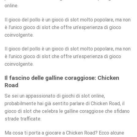
online.
Il gioco del pollo è un gioco di slot molto popolare, ma non
è l’unico gioco di slot che offre un’esperienza di gioco
coinvolgente.
Il gioco del pollo è un gioco di slot molto popolare, ma non
è l’unico gioco di slot che offre un’esperienza di gioco
coinvolgente.
Il fascino delle galline coraggiose: Chicken
Road
Se sei un appassionato di giochi di slot online,
probabilmente hai già sentito parlare di Chicken Road, il
gioco di slot che celebra le galline coraggiose che sfidano
strade trafficate.
Ma cosa ti porta a giocare a Chicken Road? Ecco alcune