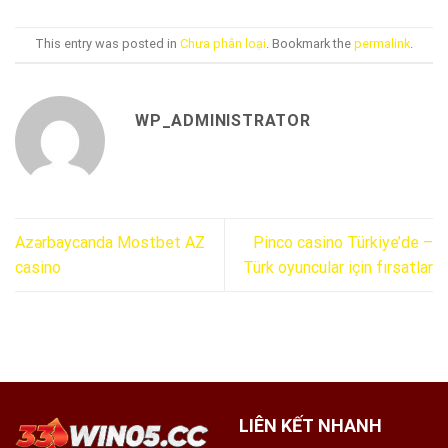
This entry was posted in
Chưa phân loại
. Bookmark the
permalink
.
WP_ADMINISTRATOR
Azərbaycanda Mostbet AZ
Pinco casino Türkiye’de –
casino
Türk oyuncular için fırsatlar
LIÊN KẾT NHANH