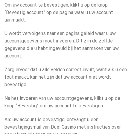
Om uw account te bevestigen, klikt u op de knop
“Bevestig account” op de pagina waar u uw account
aanmaakt.
U wordt vervolgens naar een pagina geleid waar u uw
accountgegevens moet invoeren. Dit zijn de zelfde
gegevens die u hebt ingevuld bij het aanmaken van uw
account.
Zorg ervoor dat u alle velden correct invult, want als u een
fout maakt, kan het zijn dat uw account niet wordt
bevestigd.
Na het invoeren van uw accountgegevens, klikt u op de
knop “Bevestig” om uw account te bevestigen.
Als uw account is bevestigd, ontvangt u een
bevestigingsmail van Duel Casino met instructies over