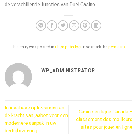
de verschillende functies van Duel Casino.
This entry was posted in
Chưa phân loại
. Bookmark the
permalink
.
WP_ADMINISTRATOR
Innovatieve oplossingen en
Casino en ligne Canada –
de kracht van jaabet voor een
classement des meilleurs
modernere aanpak in uw
sites pour jouer en ligne
bedrijfsvoering