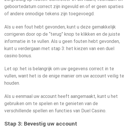
geboortedatum correct zijn ingevuld en of er geen spaties
of andere onnodige tekens zijn toegevoegd.
Als u een fout hebt gevonden, kunt u deze gemakkelijk
corrigeren door op de “terug” knop te klikken en de juiste
informatie in te vullen. Als u geen fouten hebt gevonden,
kunt u verdergaan met stap 3: het kiezen van een duel
casino bonus.
Let op: het is belangrijk om uw gegevens correct in te
vullen, want het is de enige manier om uw account veilig te
houden.
Als u eenmaal uw account heeft aangemaakt, kunt u het
gebruiken om te spelen en te genieten van de
verschillende spellen en functies van Duel Casino.
Stap 3: Bevestig uw account