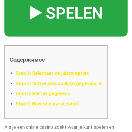
▶️ SPELEN
Содержимое
Stap 1: Selecteer de juiste opties
Stap 2: Vul uw persoonlijke gegevens in
Controleer uw gegevens
Stap 3: Bevestig uw account
Als je een online casino zoekt waar je kunt spelen en