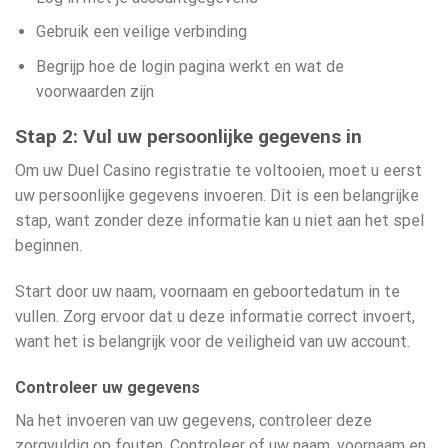
Gebruik een veilige verbinding
Begrijp hoe de login pagina werkt en wat de
voorwaarden zijn
Stap 2: Vul uw persoonlijke gegevens in
Om uw Duel Casino registratie te voltooien, moet u eerst
uw persoonlijke gegevens invoeren. Dit is een belangrijke
stap, want zonder deze informatie kan u niet aan het spel
beginnen.
Start door uw naam, voornaam en geboortedatum in te
vullen. Zorg ervoor dat u deze informatie correct invoert,
want het is belangrijk voor de veiligheid van uw account.
Controleer uw gegevens
Na het invoeren van uw gegevens, controleer deze
zorgvuldig op fouten. Controleer of uw naam, voornaam en