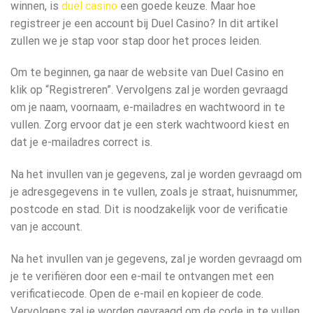
winnen, is
duel casino
een goede keuze. Maar hoe
registreer je een account bij Duel Casino? In dit artikel
zullen we je stap voor stap door het proces leiden.
Om te beginnen, ga naar de website van Duel Casino en
klik op “Registreren”. Vervolgens zal je worden gevraagd
om je naam, voornaam, e-mailadres en wachtwoord in te
vullen. Zorg ervoor dat je een sterk wachtwoord kiest en
dat je e-mailadres correct is.
Na het invullen van je gegevens, zal je worden gevraagd om
je adresgegevens in te vullen, zoals je straat, huisnummer,
postcode en stad. Dit is noodzakelijk voor de verificatie
van je account.
Na het invullen van je gegevens, zal je worden gevraagd om
je te verifiëren door een e-mail te ontvangen met een
verificatiecode. Open de e-mail en kopieer de code.
Vervolgens zal je worden gevraagd om de code in te vullen