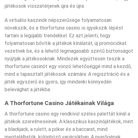
játékosok visszatérjenek újra és újra.
A virtuális kaszinók népszerűsége folyamatosan
növekszik, és a thorfortune casino is igyekszik lépést
tartani a legújabb trendekkel. Ez azt jelenti, hogy
folyamatosan bővítik a játékok kínálatát, új promóciókat
vezetnek be, és a lehető legmagasabb szintű biztonságot
nyújtják a játékosoknak. Mindezek együttesen teszik a
thorfortune casinót egy vonzó lehetőséggé mind a kezdő,
mind a tapasztalt játékosok számára. A regisztráció és a
játék egyszerű és gyors, így mindenki könnyedén
belevághat a játékba.
A Thorfortune Casino Játékainak Világa
A thorfortune casino egy rendkívül széles palettát kínál a
játékok szerelmeseinek. A klasszikus kaszinójátékok, mint
a blackjack, a rulett, a póker és a baccarat, mind
megtalálhatók, különböző variációkban. A nyerőgépek