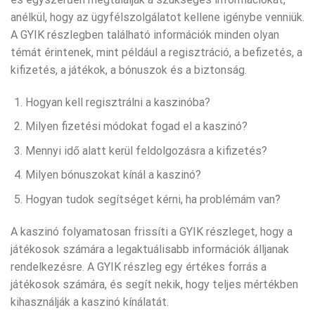
anélkül, hogy az ügyfélszolgálatot kellene igénybe venniük.
A GYIK részlegben található információk minden olyan
témát érintenek, mint például a regisztráció, a befizetés, a
kifizetés, a játékok, a bónuszok és a biztonság.
Hogyan kell regisztrálni a kaszinóba?
Milyen fizetési módokat fogad el a kaszinó?
Mennyi idő alatt kerül feldolgozásra a kifizetés?
Milyen bónuszokat kínál a kaszinó?
Hogyan tudok segítséget kérni, ha problémám van?
A kaszinó folyamatosan frissíti a GYIK részleget, hogy a
játékosok számára a legaktuálisabb információk álljanak
rendelkezésre. A GYIK részleg egy értékes forrás a
játékosok számára, és segít nekik, hogy teljes mértékben
kihasználják a kaszinó kínálatát.