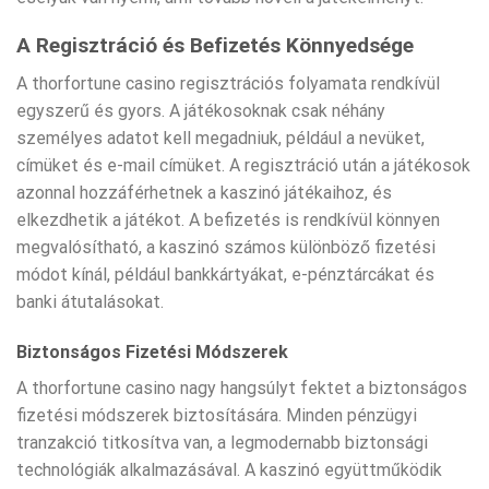
A Regisztráció és Befizetés Könnyedsége
A thorfortune casino regisztrációs folyamata rendkívül
egyszerű és gyors. A játékosoknak csak néhány
személyes adatot kell megadniuk, például a nevüket,
címüket és e-mail címüket. A regisztráció után a játékosok
azonnal hozzáférhetnek a kaszinó játékaihoz, és
elkezdhetik a játékot. A befizetés is rendkívül könnyen
megvalósítható, a kaszinó számos különböző fizetési
módot kínál, például bankkártyákat, e-pénztárcákat és
banki átutalásokat.
Biztonságos Fizetési Módszerek
A thorfortune casino nagy hangsúlyt fektet a biztonságos
fizetési módszerek biztosítására. Minden pénzügyi
tranzakció titkosítva van, a legmodernabb biztonsági
technológiák alkalmazásával. A kaszinó együttműködik