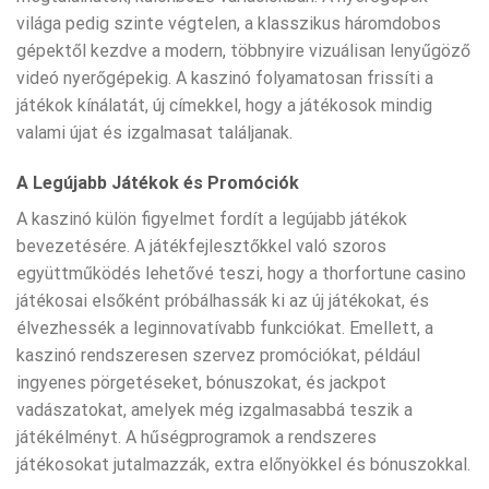
világa pedig szinte végtelen, a klasszikus háromdobos
gépektől kezdve a modern, többnyire vizuálisan lenyűgöző
videó nyerőgépekig. A kaszinó folyamatosan frissíti a
játékok kínálatát, új címekkel, hogy a játékosok mindig
valami újat és izgalmasat találjanak.
A Legújabb Játékok és Promóciók
A kaszinó külön figyelmet fordít a legújabb játékok
bevezetésére. A játékfejlesztőkkel való szoros
együttműködés lehetővé teszi, hogy a thorfortune casino
játékosai elsőként próbálhassák ki az új játékokat, és
élvezhessék a leginnovatívabb funkciókat. Emellett, a
kaszinó rendszeresen szervez promóciókat, például
ingyenes pörgetéseket, bónuszokat, és jackpot
vadászatokat, amelyek még izgalmasabbá teszik a
játékélményt. A hűségprogramok a rendszeres
játékosokat jutalmazzák, extra előnyökkel és bónuszokkal.