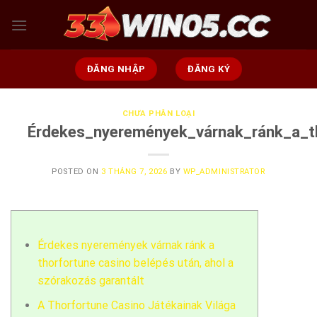
Skip
to
content
ĐĂNG NHẬP
ĐĂNG KÝ
CHƯA PHÂN LOẠI
Érdekes_nyeremények_várnak_ránk_a_t
POSTED ON
3 THÁNG 7, 2026
BY
WP_ADMINISTRATOR
Érdekes nyeremények várnak ránk a
thorfortune casino belépés után, ahol a
szórakozás garantált
A Thorfortune Casino Játékainak Világa