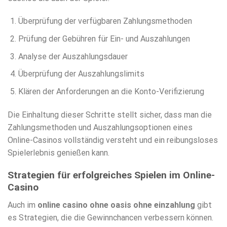
Überprüfung der verfügbaren Zahlungsmethoden
Prüfung der Gebühren für Ein- und Auszahlungen
Analyse der Auszahlungsdauer
Überprüfung der Auszahlungslimits
Klären der Anforderungen an die Konto-Verifizierung
Die Einhaltung dieser Schritte stellt sicher, dass man die
Zahlungsmethoden und Auszahlungsoptionen eines
Online-Casinos vollständig versteht und ein reibungsloses
Spielerlebnis genießen kann.
Strategien für erfolgreiches Spielen im Online-
Casino
Auch im
online casino ohne oasis ohne einzahlung
gibt
es Strategien, die die Gewinnchancen verbessern können.