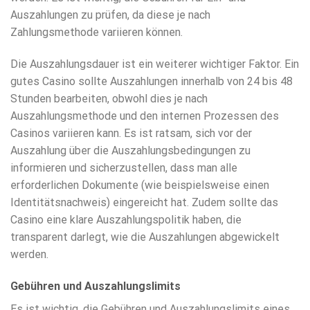
Auszahlungen zu prüfen, da diese je nach
Zahlungsmethode variieren können.
Die Auszahlungsdauer ist ein weiterer wichtiger Faktor. Ein
gutes Casino sollte Auszahlungen innerhalb von 24 bis 48
Stunden bearbeiten, obwohl dies je nach
Auszahlungsmethode und den internen Prozessen des
Casinos variieren kann. Es ist ratsam, sich vor der
Auszahlung über die Auszahlungsbedingungen zu
informieren und sicherzustellen, dass man alle
erforderlichen Dokumente (wie beispielsweise einen
Identitätsnachweis) eingereicht hat. Zudem sollte das
Casino eine klare Auszahlungspolitik haben, die
transparent darlegt, wie die Auszahlungen abgewickelt
werden.
Gebühren und Auszahlungslimits
Es ist wichtig, die Gebühren und Auszahlungslimits eines