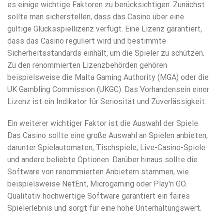
es einige wichtige Faktoren zu berücksichtigen. Zunächst
sollte man sicherstellen, dass das Casino über eine
gültige Glücksspiellizenz verfügt. Eine Lizenz garantiert,
dass das Casino reguliert wird und bestimmte
Sicherheitsstandards einhält, um die Spieler zu schützen.
Zu den renommierten Lizenzbehörden gehören
beispielsweise die Malta Gaming Authority (MGA) oder die
UK Gambling Commission (UKGC). Das Vorhandensein einer
Lizenz ist ein Indikator für Seriosität und Zuverlässigkeit.
Ein weiterer wichtiger Faktor ist die Auswahl der Spiele.
Das Casino sollte eine große Auswahl an Spielen anbieten,
darunter Spielautomaten, Tischspiele, Live-Casino-Spiele
und andere beliebte Optionen. Darüber hinaus sollte die
Software von renommierten Anbietern stammen, wie
beispielsweise NetEnt, Microgaming oder Play'n GO.
Qualitativ hochwertige Software garantiert ein faires
Spielerlebnis und sorgt für eine hohe Unterhaltungswert.