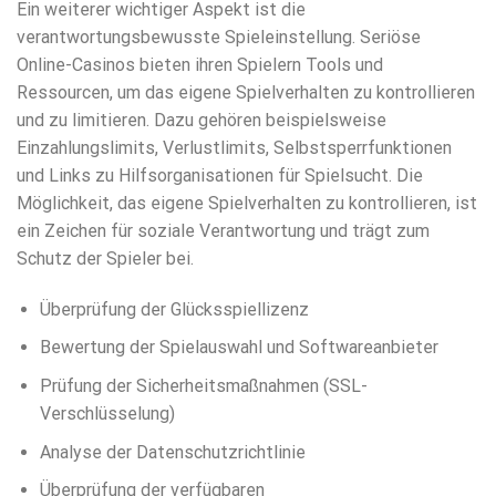
Ein weiterer wichtiger Aspekt ist die
verantwortungsbewusste Spieleinstellung. Seriöse
Online-Casinos bieten ihren Spielern Tools und
Ressourcen, um das eigene Spielverhalten zu kontrollieren
und zu limitieren. Dazu gehören beispielsweise
Einzahlungslimits, Verlustlimits, Selbstsperrfunktionen
und Links zu Hilfsorganisationen für Spielsucht. Die
Möglichkeit, das eigene Spielverhalten zu kontrollieren, ist
ein Zeichen für soziale Verantwortung und trägt zum
Schutz der Spieler bei.
Überprüfung der Glücksspiellizenz
Bewertung der Spielauswahl und Softwareanbieter
Prüfung der Sicherheitsmaßnahmen (SSL-
Verschlüsselung)
Analyse der Datenschutzrichtlinie
Überprüfung der verfügbaren