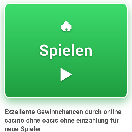
🔥
Spielen
▶️
Exzellente Gewinnchancen durch online
casino ohne oasis ohne einzahlung für
neue Spieler