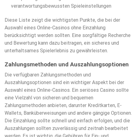
verantwortungsbewussten Spieleinstellungen
Diese Liste zeigt die wichtigsten Punkte, die bei der
Auswahl eines Online-Casinos ohne Einzahlung
berücksichtigt werden sollten. Eine sorgfältige Recherche
und Bewertung kann dazu beitragen, ein sicheres und
unterhaltsames Spielerlebnis zu gewährleisten.
Zahlungsmethoden und Auszahlungsoptionen
Die verfügbaren Zahlungsmethoden und
Auszahlungsoptionen sind ein wichtiger Aspekt bei der
Auswahl eines Online-Casinos. Ein seriöses Casino sollte
eine Vielzahl von sicheren und bequemen
Zahlungsmethoden anbieten, darunter Kreditkarten, E-
Wallets, Banküberweisungen und andere gängige Optionen.
Die Einzahlung sollte schnell und einfach erfolgen, und die
Auszahlungen sollten zuverlässig und zeitnah bearbeitet
werden. Es ist wichtig, die Gebühren für Ein- und