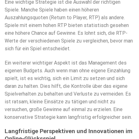
Eine wichtige Strategie ist die Auswahl der richtigen
Spiele. Manche Spiele haben einen höheren
Auszahlungsquoten (Return to Player, RTP) als andere.
Spiele mit einem hohen RTP bieten statistisch gesehen
eine höhere Chance auf Gewinne. Es lohnt sich, die RTP-
Werte der verschiedenen Spiele zu vergleichen, bevor man
sich für ein Spiel entscheidet.
Ein weiterer wichtiger Aspekt ist das Management des
eigenen Budgets. Auch wenn man ohne eigene Einzahlung
spielt, ist es wichtig, sich ein Limit zu setzen und sich
daran zu halten. Dies hilft, die Kontrolle über das eigene
Spielverhalten zu behalten und Verluste zu vermeiden. Es
ist ratsam, kleine Einsätze zu tätigen und nicht zu
versuchen, große Gewinne auf einmal zu erzielen. Eine
konservative Strategie kann langfristig erfolgreicher sein.
Langfristige Perspektiven und Innovationen im
Online-Glücksspiel