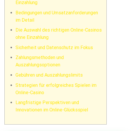
Einzahlung
Bedingungen und Umsatzanforderungen
im Detail
Die Auswahl des richtigen Online-Casinos
ohne Einzahlung
Sicherheit und Datenschutz im Fokus
Zahlungsmethoden und
Auszahlungsoptionen
Gebühren und Auszahlungslimits
Strategien für erfolgreiches Spielen im
Online-Casino
Langfristige Perspektiven und
Innovationen im Online-Glücksspiel