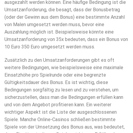
ausgezahlt werden können. Eine häufige Bedingung ist die
Umsatzanforderung, die besagt, dass der Bonusbetrag
(oder der Gewinn aus dem Bonus) eine bestimmte Anzahl
von Malen umgesetzt werden muss, bevor eine
Auszahlung möglich ist. Beispielsweise könnte eine
Umsatzanforderung von 35x bedeuten, dass ein Bonus von
10 Euro 350 Euro umgesetzt werden muss.
Zusätzlich zu den Umsatzanforderungen gibt es oft
weitere Bedingungen, wie beispielsweise eine maximale
Einsatzhöhe pro Spielrunde oder eine begrenzte
Gültigkeitsdauer des Bonus. Es ist wichtig, diese
Bedingungen sorgfältig zu lesen und zu verstehen, um
sicherzustellen, dass man die Bedingungen erfüllen kann
und von dem Angebot profitieren kann. Ein weiterer
wichtiger Aspekt ist die Liste der ausgeschlossenen
Spiele. Manche Online-Casinos schließen bestimmte
Spiele von der Umsetzung des Bonus aus, was bedeutet,