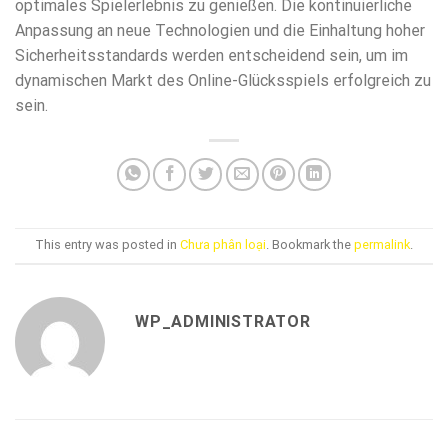
optimales Spielerlebnis zu genießen. Die kontinuierliche
Anpassung an neue Technologien und die Einhaltung hoher
Sicherheitsstandards werden entscheidend sein, um im
dynamischen Markt des Online-Glücksspiels erfolgreich zu
sein.
This entry was posted in
Chưa phân loại
. Bookmark the
permalink
.
WP_ADMINISTRATOR