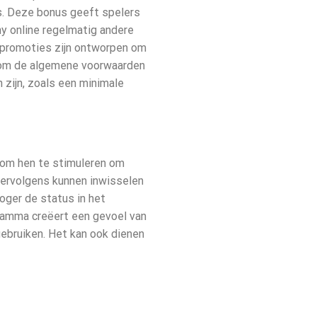
s. Deze bonus geeft spelers
y online regelmatig andere
 promoties zijn ontworpen om
jk om de algemene voorwaarden
zijn, zoals een minimale
 om hen te stimuleren om
 vervolgens kunnen inwisselen
oger de status in het
ramma creëert een gevoel van
gebruiken. Het kan ook dienen