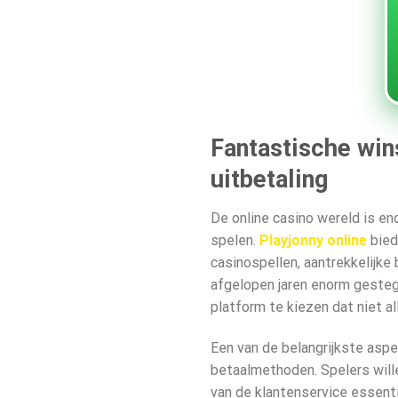
Fantastische win
uitbetaling
De online casino wereld is e
spelen.
Playjonny online
bied
casinospellen, aantrekkelijke 
afgelopen jaren enorm gestege
platform te kiezen dat niet a
Een van de belangrijkste aspe
betaalmethoden. Spelers will
van de klantenservice essent