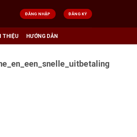
ĐĂNG NHẬP
ĐĂNG KÝ
I THIỆU
HƯỚNG DẪN
ne_en_een_snelle_uitbetaling