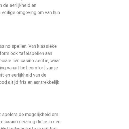
m de eerlijkheid en
n veilige omgeving om van hun
asino spellen. Van klassieke
form ook tafelspellen aan
eciale live casino sectie, waar
ing vanuit het comfort van je
t en eerlijkheid van de
 altijd fris en aantrekkelijk
dt spelers de mogelijkheid om
e casino ervaring die je in een
. Het belangrijkste is dat het