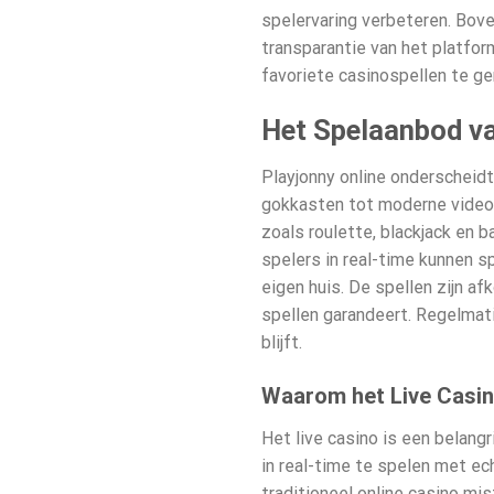
spelervaring verbeteren. Boven
transparantie van het platfo
favoriete casinospellen te ge
Het Spelaanbod va
Playjonny online onderscheidt
gokkasten tot moderne videosl
zoals roulette, blackjack en b
spelers in real-time kunnen s
eigen huis. De spellen zijn a
spellen garandeert. Regelmati
blijft.
Waarom het Live Casino
Het live casino is een belang
in real-time te spelen met ech
traditioneel online casino mist