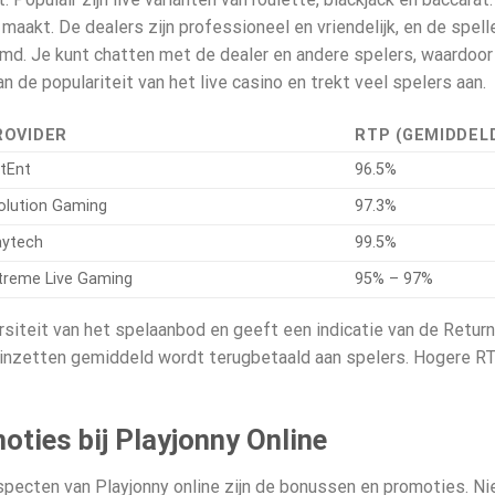
 maakt. De dealers zijn professioneel en vriendelijk, en de spel
md. Je kunt chatten met de dealer en andere spelers, waardoor 
an de populariteit van het live casino en trekt veel spelers aan.
ROVIDER
RTP (GEMIDDEL
tEnt
96.5%
olution Gaming
97.3%
aytech
99.5%
treme Live Gaming
95% – 97%
ersiteit van het spelaanbod en geeft een indicatie van de Retur
inzetten gemiddeld wordt terugbetaald aan spelers. Hogere RT
ties bij Playjonny Online
aspecten van Playjonny online zijn de bonussen en promoties. N