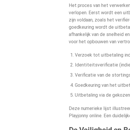
Het proces van het verwerken 
verlopen. Eerst wordt een uit
zijn voldaan, zoals het verifi
goedkeuring wordt de uitbeta
afhankelijk van de snelheid e
voor het opbouwen van vertro
Verzoek tot uitbetaling in
Identiteitsverificatie (indi
Verificatie van de stortin
Goedkeuring van het uitbe
Uitbetaling via de gekoze
Deze numerieke lijst illustre
Playjonny online. Een duideli
De Veiligheid en 