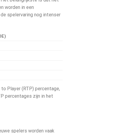
len worden in een
de spelervaring nog intenser
DE)
n to Player (RTP) percentage,
P percentages zijn in het
ieuwe spelers worden vaak