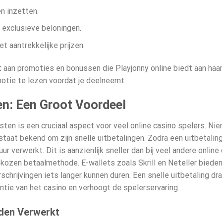
n inzetten.
exclusieve beloningen.
 aantrekkelijke prijzen.
it aan promoties en bonussen die Playjonny online biedt aan haar
otie te lezen voordat je deelneemt.
en: Een Groot Voordeel
sten is een cruciaal aspect voor veel online casino spelers. Ni
e staat bekend om zijn snelle uitbetalingen. Zodra een uitbetal
r verwerkt. Dit is aanzienlijk sneller dan bij veel andere online
ekozen betaalmethode. E-wallets zoals Skrill en Neteller biede
rschrijvingen iets langer kunnen duren. Een snelle uitbetaling dra
tie van het casino en verhoogt de spelerservaring.
den Verwerkt