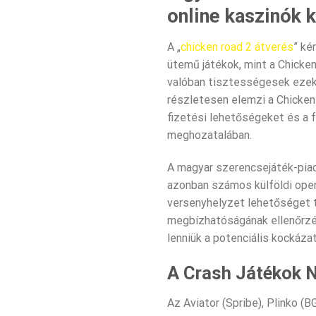
online kaszinók k
A „
chicken road 2 átverés
” ké
ütemű játékok, mint a Chicken
valóban tisztességesek ezek 
részletesen elemzi a Chicken 
fizetési lehetőségeket és a 
meghozatalában.
A magyar szerencsejáték-piac
azonban számos külföldi oper
versenyhelyzet lehetőséget t
megbízhatóságának ellenőrzés
lenniük a potenciális kockázat
A Crash Játékok 
Az Aviator (Spribe), Plinko 