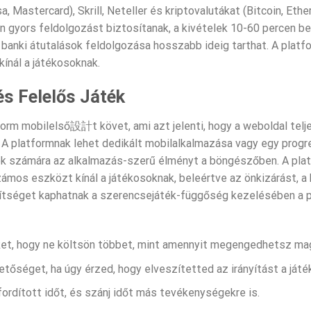
, Mastercard), Skrill, Neteller és kriptovalutákat (Bitcoin, Ethe
an gyors feldolgozást biztosítanak, a kivételek 10-60 percen b
anki átutalások feldolgozása hosszabb ideig tarthat. A platfo
ínál a játékosoknak.
s Felelős Játék
orm mobilelső設計t követ, ami azt jelenti, hogy a weboldal telje
 A platformnak lehet dedikált mobilalkalmazása vagy egy prog
ok számára az alkalmazás-szerű élményt a böngészőben. A pla
számos eszközt kínál a játékosoknak, beleértve az önkizárást, a 
gítséget kaphatnak a szerencsejáték-függőség kezelésében a pla
teket, hogy ne költsön többet, mint amennyit megengedhetsz ma
etőséget, ha úgy érzed, hogy elveszítetted az irányítást a játék
ordított időt, és szánj időt más tevékenységekre is.