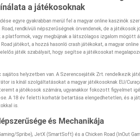
ínálata a játékosoknak
rdése egyre gyakrabban merül fel a magyar online kaszinók szer
 Road, rendkívüli népszerűségnek örvendenek, de a játékosok jo
a platformok, vagy megbújnak a látszólagos izgalom mögött á
Road játékot, a hozzá hasonló crash játékokat, a magyar online
felelős játék szabályait, hogy segítse a játékosokat megalapo
 sajátos helyzetben van. A Szerencsejáték Zrt. rendelkezik j
átor is kínál szolgáltatásokat a magyar játékosoknak EU/Curaça
eremt a játékosok számára, ugyanakkor fokozott figyelmet igé
e. A 18 év feletti korhatár betartása elengedhetetlen, és a já
okkal is.
Népszerűsége és Mechanikája
(BGaming/Spribe), JetX (SmartSoft) és a Chicken Road (InOut G