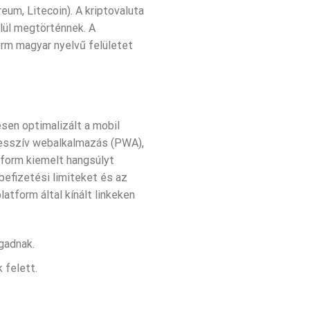
reum, Litecoin). A kriptovaluta
elül megtörténnek. A
rm magyar nyelvű felületet
sen optimalizált a mobil
resszív webalkalmazás (PWA),
tform kiemelt hangsúlyt
befizetési limiteket és az
tform által kínált linkeken
gadnak.
 felett.