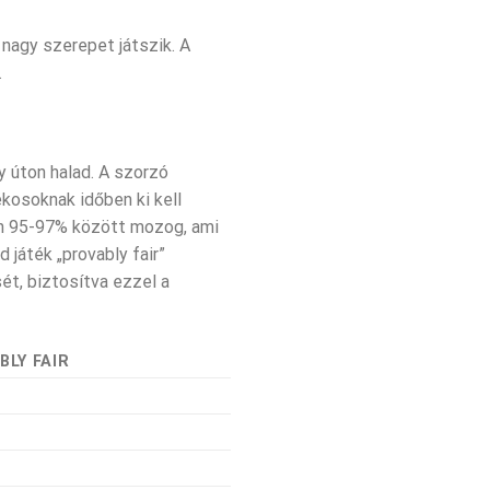
nagy szerepet játszik. A
.
y úton halad. A szorzó
ékosoknak időben ki kell
ban 95-97% között mozog, ami
 játék „provably fair”
ét, biztosítva ezzel a
BLY FAIR