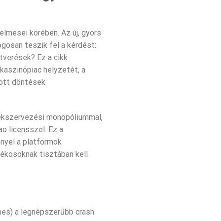
elmesei körében. Az új, gyors
gosan teszik fel a kérdést:
tverések? Ez a cikk
 kaszinópiac helyzetét, a
zott döntések
átékszervezési monopóliummal,
o licensszel. Ez a
nyel a platformok
tékosoknak tisztában kell
ames) a legnépszerűbb crash