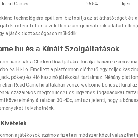
InOut Games
96.5%
Igen
okklánc technológiára épül, ami biztosítja az átláthatóságot és
a játéktörténetet és a véletlenszám-generátorok adatait ellenő
gy a játék tisztességesen működik.
me.hu és a Kínált Szolgáltatások
orm nemcsak a Chicken Road játékot kínálja, hanem számos más
imbo és Hi-Lo. Emellett a platformon elérhető egy teljes kaszin
ackjack, póker) és élő kaszinó játékokat tartalmaz. Néhány platf
 Chicken Road Game.hu általában vonzó welcome bónuszt kínál az
ének százalékos megtérülését és ingyenes fogadásokat tartalm
i követelmény általában 30-40x, ami azt jelenti, hogy a bónu
ereményeket felvehetnénk.
 Kivételek
ormon a játékosok számos fizetési módszer közül választhatn