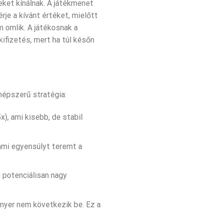
eket kínálnak. A játékmenet
je a kívánt értéket, mielőtt
m omlik. A játékosnak a
kifizetés, mert ha túl későn
népszerű stratégia:
x), ami kisebb, de stabil
ami egyensúlyt teremt a
i potenciálisan nagy
nyer nem következik be. Ez a