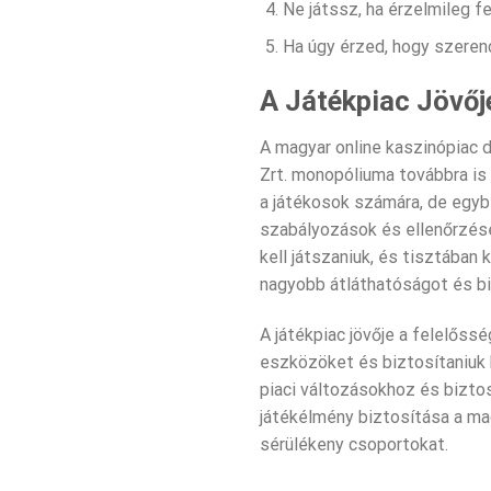
Ne játssz, ha érzelmileg f
Ha úgy érzed, hogy szeren
A Játékpiac Jövőj
A magyar online kaszinópiac d
Zrt. monopóliuma továbbra is 
a játékosok számára, de egyb
szabályozások és ellenőrzés
kell játszaniuk, és tisztában 
nagyobb átláthatóságot és bi
A játékpiac jövője a felelőssé
eszközöket és biztosítaniuk 
piaci változásokhoz és biztos
játékélmény biztosítása a ma
sérülékeny csoportokat.