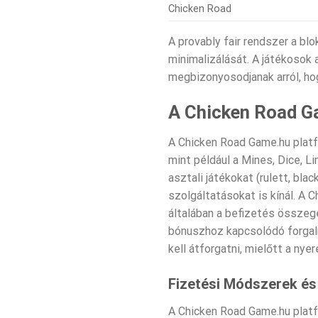
Chicken Road
A provably fair rendszer a bl
minimalizálását. A játékosok 
megbizonyosodjanak arról, ho
A Chicken Road Ga
A Chicken Road Game.hu platf
mint például a Mines, Dice, L
asztali játékokat (rulett, bl
szolgáltatásokat is kínál. A
általában a befizetés összeg
bónuszhoz kapcsolódó forgalm
kell átforgatni, mielőtt a ny
Fizetési Módszerek és
A Chicken Road Game.hu platf