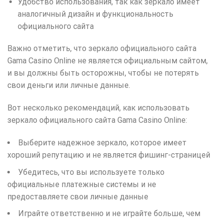
Удобство использования, так как зеркало имеет
аналогичный дизайн и функциональность
официального сайта
Важно отметить, что зеркало официального сайта
Gama Casino Online не является официальным сайтом,
и вы должны быть осторожны, чтобы не потерять
свои деньги или личные данные.
Вот несколько рекомендаций, как использовать
зеркало официального сайта Gama Casino Online:
Выберите надежное зеркало, которое имеет
хороший репутацию и не является фишинг-страницей
Убедитесь, что вы используете только
официальные платежные системы и не
предоставляете свои личные данные
Играйте ответственно и не играйте больше, чем