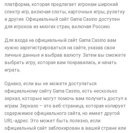
платформа, которая предлагает игрокам широкий
спектр игр, включая слоты, карточные игры, рулетку
и другие. Официальный сайт Gama Casino доступен
для игроков из многих стран, включая Россию.
Для входа на официальный сайт Gama Casino вам
нужно зарегистрироваться на сайте, указав свои
личные данные и выбрав валюту. Затем вы сможете
выбрать игру, которая вам понравилась, и начать
играть.
Однако, если вы не можете доступаться
официальному сайту Gama Casino, есть несколько
зеркал, которые могут помочь вам получить доступ к
играм. Зеркало – это веб-страница, которая копирует
содержимое официального сайта, но имеет другой
URL-адрес. Это может быть полезно, если
официальный сайт заблокирован в вашей стране или