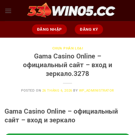
Skip
to
content
ĐĂNG NHẬP
ĐĂNG KÝ
CHƯA PHÂN LOẠI
Gama Casino Online –
официальный сайт – вход и
зеркало.3278
POSTED ON
26 THÁNG 6, 2026
BY
WP_ADMINISTRATOR
Gama Casino Online – официальный
сайт – вход и зеркало