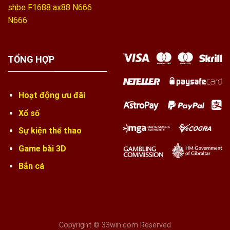
shbe
F1688
ax88
N666
N666
TỔNG HỢP
Hoạt động ưu đãi
Xổ số
Sự kiện thể thao
Game bài 3D
Bắn cá
Copyright © 33win.com Reserved