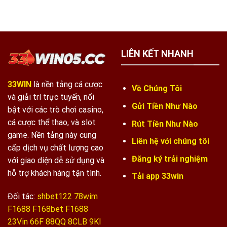
LIÊN KẾT NHANH
33WIN
là nền tảng cá cược
Về Chúng Tôi
và giải trí trực tuyến, nổi
Gửi Tiền Như Nào
bật với các trò chơi casino,
cá cược thể thao, và slot
Rút Tiền Như Nào
game. Nền tảng này cung
Liên hệ với chúng tôi
cấp dịch vụ chất lượng cao
Đăng ký trải nghiệm
với giao diện dễ sử dụng và
hỗ trợ khách hàng tận tình.
Tải app 33win
Đối tác:
shbet122
78wim
F1688
F168bet
F1688
23Vin
66F
88QQ
8CLB
9KI