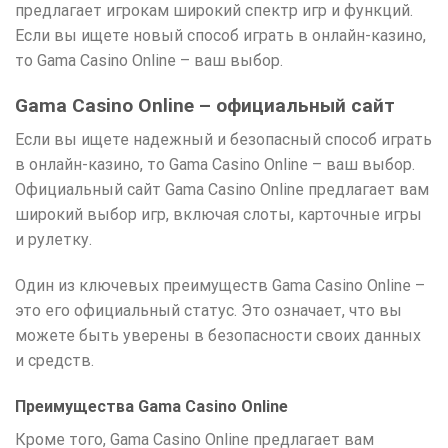
предлагает игрокам широкий спектр игр и функций.
Если вы ищете новый способ играть в онлайн-казино,
то Gama Casino Online – ваш выбор.
Gama Casino Online – официальный сайт
Если вы ищете надежный и безопасный способ играть
в онлайн-казино, то Gama Casino Online – ваш выбор.
Официальный сайт Gama Casino Online предлагает вам
широкий выбор игр, включая слоты, карточные игры
и рулетку.
Один из ключевых преимуществ Gama Casino Online –
это его официальный статус. Это означает, что вы
можете быть уверены в безопасности своих данных
и средств.
Преимущества Gama Casino Online
Кроме того, Gama Casino Online предлагает вам