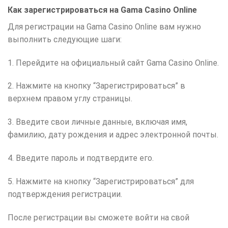
Как зарегистрироваться на Gama Casino Online
Для регистрации на Gama Casino Online вам нужно
выполнить следующие шаги:
1. Перейдите на официальный сайт Gama Casino Online.
2. Нажмите на кнопку “Зарегистрироваться” в
верхнем правом углу страницы.
3. Введите свои личные данные, включая имя,
фамилию, дату рождения и адрес электронной почты.
4. Введите пароль и подтвердите его.
5. Нажмите на кнопку “Зарегистрироваться” для
подтверждения регистрации.
После регистрации вы сможете войти на свой