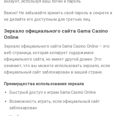
аккаунт, используя ваш логин и пароль.
Важно! Не забывайте хранить свой пароль в секрете и
не делайте его доступным для третьих лиц.
Зеркало официального сайта Gama Casino
Online
Зеркало официального сайта Gama Casino Online – это
веб-страница, которая копирует содержимое
официального сайта, но имеет другой домен. Это
означает, что вы можете использовать зеркало, если
официальный сайт заблокирован в вашей стране.
Преимущества использования зеркала
Быстрый доступ к играм Gama Casino Online
Возможность играть, если официальный сайт
заблокирован