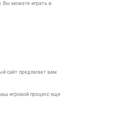
. Вы можете играть в
ый сайт предлагает вам
 ваш игровой процесс еще