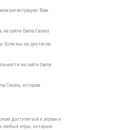
ием регистрации. Вам
 на сайте Gama Casino.
o. Если вы не достигли
льности на сайте Gama
a Casino, которая
рокам доступаться к играм и
 в любые игры, которые