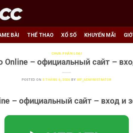
AME BÀI
THỂ THAO
XỔ SỐ
KHUYẾN MÃI
GIỚ
CHƯA PHÂN LOẠI
o Online – официальный сайт – вхо
POSTED ON
5 THÁNG 6, 2026
BY
WP_ADMINISTRATOR
ine – официальный сайт – вход и 