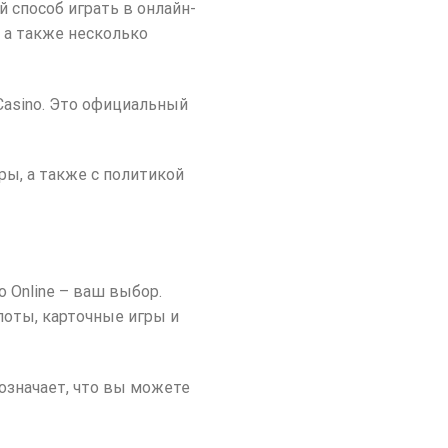
й способ играть в онлайн-
, а также несколько
Casino. Это официальный
ры, а также с политикой
 Online – ваш выбор.
лоты, карточные игры и
 означает, что вы можете