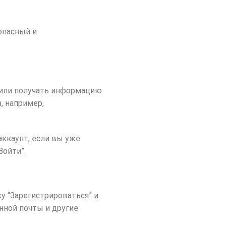
зопасный и
ь или получать информацию
, например,
аккаунт, если вы уже
Войти”.
у “Зарегистрироваться” и
нной почты и другие