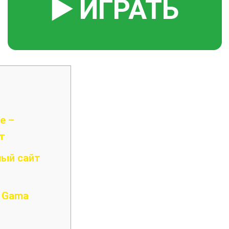
▶️ ИГРАТЬ
e –
т
ный сайт
а Gama