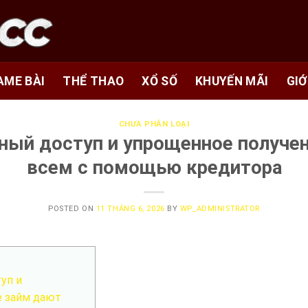
AME BÀI
THỂ THAO
XỔ SỐ
KHUYẾN MÃI
GIỚ
CHƯA PHÂN LOẠI
ный доступ и упрощенное получе
всем с помощью кредитора
POSTED ON
11 THÁNG 6, 2026
BY
WP_ADMINISTRATOR
уп и
е займ дают