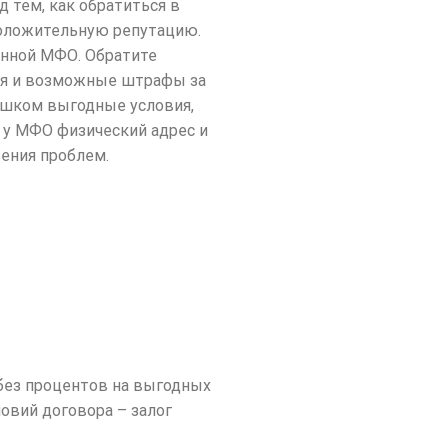
 тем, как обратиться в
положительную репутацию.
анной МФО. Обратите
ния и возможные штрафы за
ишком выгодные условия,
 у МФО физический адрес и
ения проблем.
без процентов на выгодных
овий договора – залог