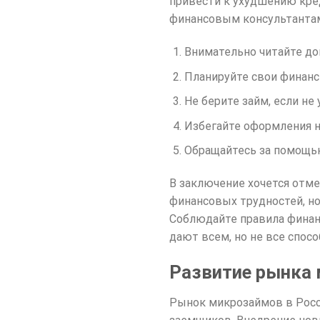
привести к ухудшению кред
финансовым консультанта
Внимательно читайте до
Планируйте свои финан
Не берите займ, если н
Избегайте оформления 
Обращайтесь за помощь
В заключение хочется отм
финансовых трудностей, но
Соблюдайте правила финанс
дают всем, но не все спос
Развитие рынка
Рынок микрозаймов в Росс