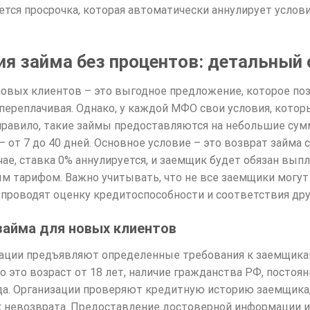
тся просрочка, которая автоматически аннулирует услов
ия займа без процентов: детальный 
новых клиентов – это выгодное предложение, которое по
переплачивая. Однако, у каждой МФО свои условия, кото
правило, такие займы предоставляются на небольшие сумм
 – от 7 до 40 дней. Основное условие – это возврат займа 
чае, ставка 0% аннулируется, и заемщик будет обязан вып
м тарифом. Важно учитывать, что не все заемщики могут
 проводят оценку кредитоспособности и соответствия др
займа для новых клиентов
ации предъявляют определенные требования к заемщика
 это возраст от 18 лет, наличие гражданства РФ, постоян
да. Организации проверяют кредитную историю заемщика,
к невозврата. Предоставление достоверной информации и