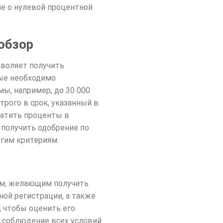
ие о нулевой процентной
обзор
зволяет получить
рые необходимо
ы, например, до 30 000
строго в срок, указанный в
латить проценты в
 получить одобрение по
угим критериям.
м, желающим получить
ной регистрации, а также
 чтобы оценить его
 соблюдение всех условий