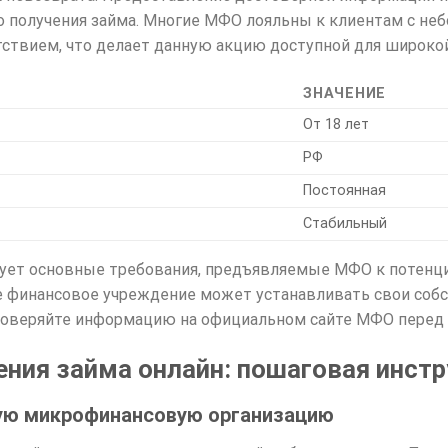
го получения займа. Многие МФО лояльны к клиентам с не
тствием, что делает данную акцию доступной для широко
ЗНАЧЕНИЕ
От 18 лет
РФ
Постоянная
Стабильный
ует основные требования, предъявляемые МФО к потенц
е финансовое учреждение может устанавливать свои соб
проверяйте информацию на официальном сайте МФО перед 
ния займа онлайн: пошаговая инст
ую микрофинансовую организацию