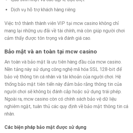
Dịch vụ hỗ trợ khách hàng riêng
Việc trở thành thành viên VIP tại mcw casino không chỉ
mang lại những ưu đãi về tài chính, mà còn giúp người chơi
cảm thấy được tôn trọng và đánh giá cao.
Bảo mật và an toàn tại mcw casino
An toàn và bảo mật là ưu tiên hàng đầu của mcw casino.
Nền tảng này sử dụng công nghệ mã hóa SSL 128-bit để
bảo vệ thông tin cá nhân và tài khoản của người chơi. Hệ
thống bảo mật tiên tiến này đảm bảo rằng thông tin của
người chơi sẽ không bị đánh cắp hoặc sử dụng trái phép.
Ngoài ra, mcw casino còn có chính sách bảo vệ dữ liệu
nghiêm ngặt, tuân thủ các quy định về bảo mật thông tin cá
nhân.
Các biện pháp bảo mật được sử dụng