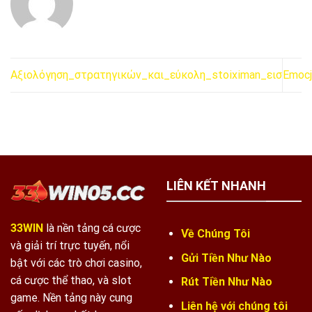
Αξιολόγηση_στρατηγικών_και_εύκολη_stoiximan_εισ
Emoc
LIÊN KẾT NHANH
33WIN
là nền tảng cá cược
Về Chúng Tôi
và giải trí trực tuyến, nổi
Gửi Tiền Như Nào
bật với các trò chơi casino,
cá cược thể thao, và slot
Rút Tiền Như Nào
game. Nền tảng này cung
Liên hệ với chúng tôi