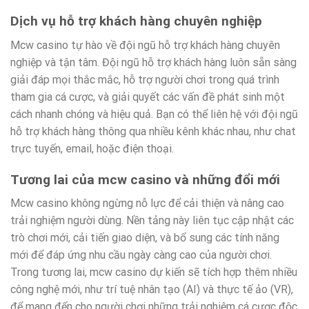
Dịch vụ hỗ trợ khách hàng chuyên nghiệp
Mcw casino tự hào về đội ngũ hỗ trợ khách hàng chuyên
nghiệp và tận tâm. Đội ngũ hỗ trợ khách hàng luôn sẵn sàng
giải đáp mọi thắc mắc, hỗ trợ người chơi trong quá trình
tham gia cá cược, và giải quyết các vấn đề phát sinh một
cách nhanh chóng và hiệu quả. Bạn có thể liên hệ với đội ngũ
hỗ trợ khách hàng thông qua nhiều kênh khác nhau, như chat
trực tuyến, email, hoặc điện thoại.
Tương lai của mcw casino và những đổi mới
Mcw casino không ngừng nỗ lực để cải thiện và nâng cao
trải nghiệm người dùng. Nền tảng này liên tục cập nhật các
trò chơi mới, cải tiến giao diện, và bổ sung các tính năng
mới để đáp ứng nhu cầu ngày càng cao của người chơi.
Trong tương lai, mcw casino dự kiến sẽ tích hợp thêm nhiều
công nghệ mới, như trí tuệ nhân tạo (AI) và thực tế ảo (VR),
để mang đến cho người chơi những trải nghiệm cá cược độc