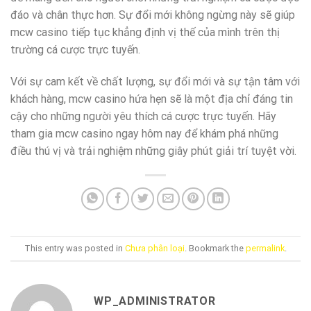
đáo và chân thực hơn. Sự đổi mới không ngừng này sẽ giúp
mcw casino tiếp tục khẳng định vị thế của mình trên thị
trường cá cược trực tuyến.
Với sự cam kết về chất lượng, sự đổi mới và sự tận tâm với
khách hàng, mcw casino hứa hẹn sẽ là một địa chỉ đáng tin
cậy cho những người yêu thích cá cược trực tuyến. Hãy
tham gia mcw casino ngay hôm nay để khám phá những
điều thú vị và trải nghiệm những giây phút giải trí tuyệt vời.
This entry was posted in
Chưa phân loại
. Bookmark the
permalink
.
WP_ADMINISTRATOR