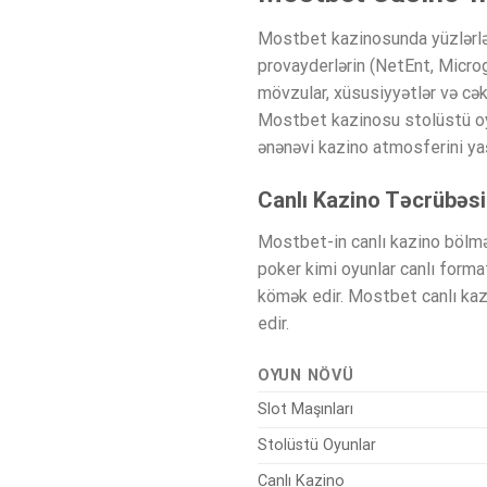
Mostbet kazinosunda yüzlərlə 
provayderlərin (NetEnt, Microg
mövzular, xüsusiyyətlər və cəki
Mostbet kazinosu stolüstü oyun
ənənəvi kazino atmosferini yaş
Canlı Kazino Təcrübəsi
Mostbet-in canlı kazino bölməs
poker kimi oyunlar canlı forma
kömək edir. Mostbet canlı kaz
edir.
OYUN NÖVÜ
Slot Maşınları
Stolüstü Oyunlar
Canlı Kazino