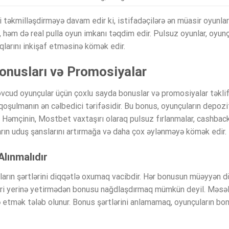
əkmilləşdirməyə davam edir ki, istifadəçilərə ən müasir oyunları 
 həm də real pulla oyun imkanı təqdim edir. Pulsuz oyunlar, oyunç
qlarını inkişaf etməsinə kömək edir.
onusları və Promosiyalar
cud oyunçular üçün çoxlu sayda bonuslar və promosiyalar təklif e
oşulmanın ən cəlbedici tərifəsidir. Bu bonus, oyunçuların depozi
əmçinin, Mostbet vaxtaşırı olaraq pulsuz fırlanmalar, cashback tə
arın uduş şanslarını artırmağa və daha çox əylənməyə kömək edir.
Alınmalıdır
arın şərtlərini diqqətlə oxumaq vacibdir. Hər bonusun müəyyən dö
ləri yerinə yetirmədən bonusu nağdlaşdırmaq mümkün deyil. Məs
etmək tələb olunur. Bonus şərtlərini anlamamaq, oyunçuların bonu