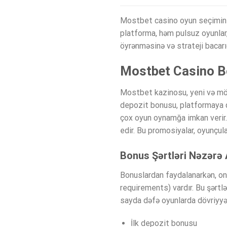
Mostbet casino oyun seçimini t
platforma, həm pulsuz oyunlar,
öyrənməsinə və strateji bacarı
Mostbet Casino B
Mostbet kazinosu, yeni və möv
depozit bonusu, platformaya q
çox oyun oynamğa imkan verir. H
edir. Bu promosiyalar, oyunçul
Bonus Şərtləri Nəzərə 
Bonuslardan faydalanarkən, onl
requirements) vardır. Bu şərt
sayda dəfə oyunlarda dövriyyə 
İlk depozit bonusu