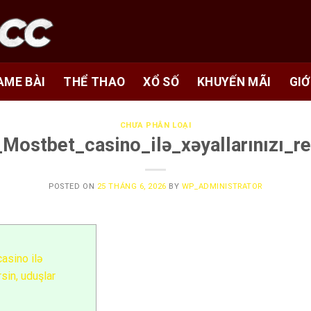
AME BÀI
THỂ THAO
XỔ SỐ
KHUYẾN MÃI
GIỚ
CHƯA PHÂN LOẠI
Mostbet_casino_ilə_xəyallarınızı_re
POSTED ON
25 THÁNG 6, 2026
BY
WP_ADMINISTRATOR
asino ilə
rsin, uduşlar