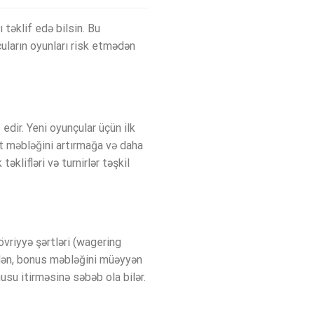
təklif edə bilsin. Bu
uların oyunları risk etmədən
dir. Yeni oyunçular üçün ilk
t məbləğini artırmağa və daha
klifləri və turnirlər təşkil
vriyyə şərtləri (wagering
ələn, bonus məbləğini müəyyən
su itirməsinə səbəb ola bilər.