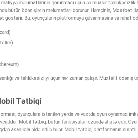
maliyyə məlumatlarının qorunması üçün ən müasir təhlükəsizlik tə
də bütün ödənişlərin məlumatları qorunur. Həmçinin, Mostbet lis
ət göstərir. Bu, oyunçuların platformaya güvənməsinə və rahat öd
card)
teller)
Ethereum)
anlığı və təhlükəsizliyi üçün hər zaman çalışır. Müxtəlif ödəniş ü
.
bil Tətbiqi
rması, oyunçulara istənilən yerdə və vaxtda oyun oynamaq imkan
vcuddur. Mobil tətbiq, bütün funksiyaları özündə əhatə edir. Oyunl
dən asanlıqla əldə edilə bilər. Mobil tətbiq, platformanın sürətli 