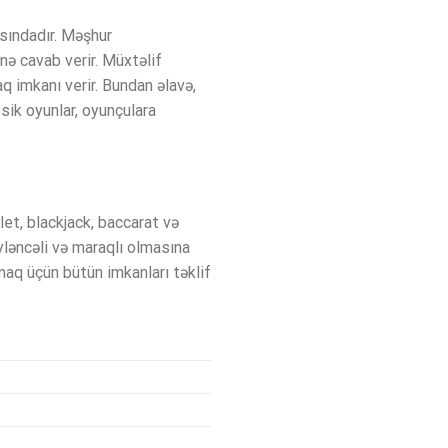
sındadır. Məşhur
nə cavab verir. Müxtəlif
q imkanı verir. Bundan əlavə,
sik oyunlar, oyunçulara
let, blackjack, baccarat və
yləncəli və maraqlı olmasına
aq üçün bütün imkanları təklif