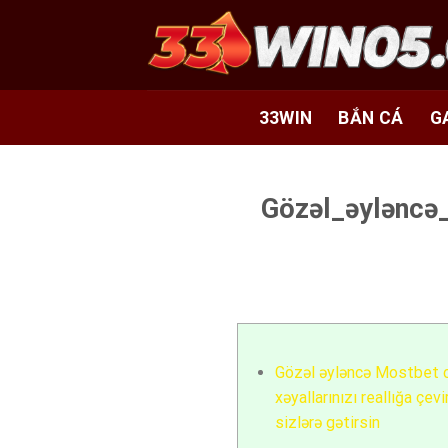
Skip
to
content
33WIN
BẮN CÁ
G
Gözəl_əyləncə_
Gözəl əyləncə Mostbet c
xəyallarınızı reallığa çevi
sizlərə gətirsin