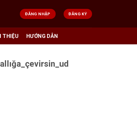
ĐĂNG NHẬP
ĐĂNG KÝ
I THIỆU
HƯỚNG DẪN
allığa_çevirsin_ud