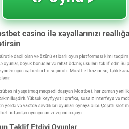
tbet casino ilə xəyallarınızı reallığa
tirsin
ürətlə daxil olan və özünü etibarlı oyun platforması kimi təqdi
 oyunlar, böyük bonuslar və rahat ödəniş üsulları təklif edir. Bu 
yanlar üçün cəlbedici bir seçimdir. Mostbet kazinosu, təhlükəsizl
lənir.
əcrübəsini yaşatmaq məqsədi daşıyan Mostbet, hər zaman yeniliklə
əkmilləşdirir. Yüksək keyfiyyətli qrafika, səssiz interfeys və mob
ən yerdə və vaxtda sevdikləri oyunları oynaya bilər. Çeşitli slot m
tbet, istənilən oyunçunun zövqünü oxşayır.
n Təklif Etdiyi Oyunlar