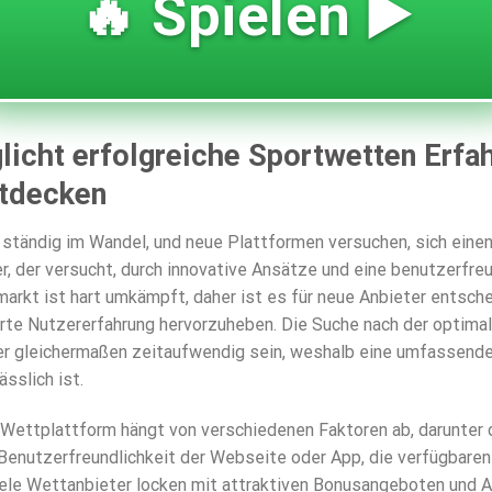
🔥 Spielen ▶️
licht erfolgreiche Sportwetten Erfa
ntdecken
 ständig im Wandel, und neue Plattformen versuchen, sich eine
ter, der versucht, durch innovative Ansätze und eine benutzerfre
arkt ist hart umkämpft, daher ist es für neue Anbieter entsch
te Nutzererfahrung hervorzuheben. Die Suche nach der optimal
r gleichermaßen zeitaufwendig sein, weshalb eine umfassende
sslich ist.
ne-Wettplattform hängt von verschiedenen Faktoren ab, darunter
Benutzerfreundlichkeit der Webseite oder App, die verfügbare
iele Wettanbieter locken mit attraktiven Bonusangeboten und 