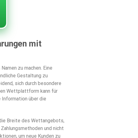
hrungen mit
n Namen zu machen. Eine
undliche Gestaltung zu
eidend, sich durch besondere
en Wettplattform kann für
 Information über die
 die Breite des Wettangebots,
n Zahlungsmethoden und nicht
Aktionen, um neue Kunden zu