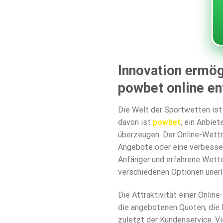
Innovation ermög
powbet online e
Die Welt der Sportwetten ist
davon ist
powbet
, ein Anbie
überzeugen. Der Online-Wettm
Angebote oder eine verbesser
Anfänger und erfahrene Wette
verschiedenen Optionen unerlä
Die Attraktivität einer Onli
die angebotenen Quoten, die 
zuletzt der Kundenservice. V