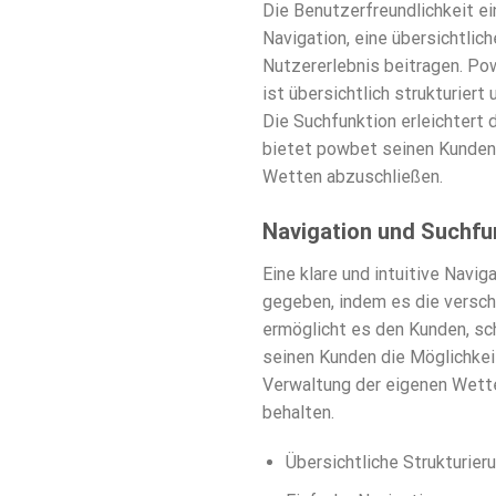
Die Benutzerfreundlichkeit ei
Navigation, eine übersichtlic
Nutzererlebnis beitragen. Po
ist übersichtlich strukturier
Die Suchfunktion erleichtert
bietet powbet seinen Kunden 
Wetten abzuschließen.
Navigation und Suchfu
Eine klare und intuitive Navig
gegeben, indem es die versch
ermöglicht es den Kunden, sc
seinen Kunden die Möglichkeit
Verwaltung der eigenen Wette
behalten.
Übersichtliche Strukturie