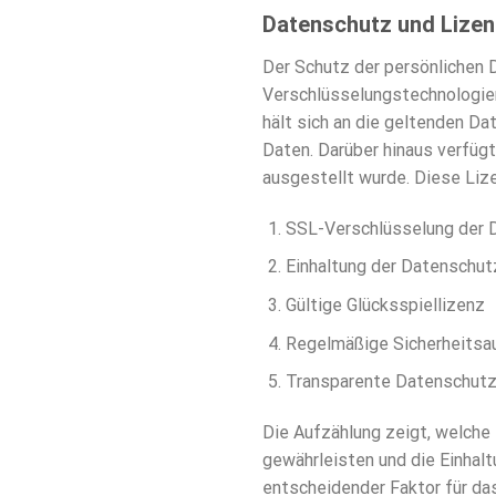
Datenschutz und Lizen
Der Schutz der persönlichen 
Verschlüsselungstechnologien
hält sich an die geltenden D
Daten. Darüber hinaus verfüg
ausgestellt wurde. Diese Lize
SSL-Verschlüsselung der 
Einhaltung der Datensch
Gültige Glücksspiellizenz
Regelmäßige Sicherheitsa
Transparente Datenschutz
Die Aufzählung zeigt, welche
gewährleisten und die Einhalt
entscheidender Faktor für da