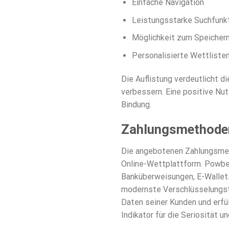
Einfache Navigation
Leistungsstarke Suchfunk
Möglichkeit zum Speichern
Personalisierte Wettliste
Die Auflistung verdeutlicht d
verbessern. Eine positive Nut
Bindung.
Zahlungsmethoden
Die angebotenen Zahlungsmeth
Online-Wettplattform. Powbet
Banküberweisungen, E-Wallets
modernste Verschlüsselungst
Daten seiner Kunden und erfül
Indikator für die Seriosität 