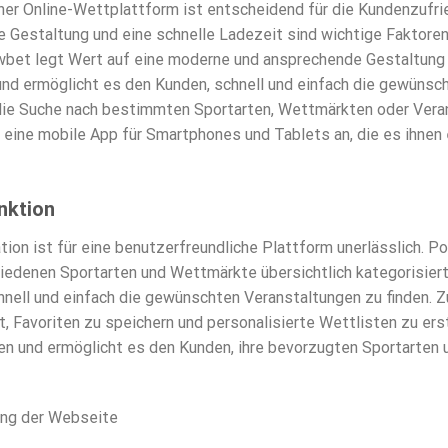
ner Online-Wettplattform ist entscheidend für die Kundenzufrie
he Gestaltung und eine schnelle Ladezeit sind wichtige Faktoren
wbet legt Wert auf eine moderne und ansprechende Gestaltung
t und ermöglicht es den Kunden, schnell und einfach die gewünsc
 die Suche nach bestimmten Sportarten, Wettmärkten oder Vera
eine mobile App für Smartphones und Tablets an, die es ihnen
nktion
ation ist für eine benutzerfreundliche Plattform unerlässlich. P
iedenen Sportarten und Wettmärkte übersichtlich kategorisiert
hnell und einfach die gewünschten Veranstaltungen zu finden. 
, Favoriten zu speichern und personalisierte Wettlisten zu erste
n und ermöglicht es den Kunden, ihre bevorzugten Sportarten 
rung der Webseite