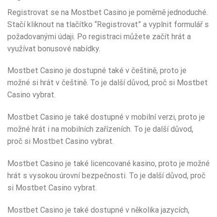
Registrovat se na Mostbet Casino je poměrně jednoduché.
Stačí kliknout na tlačítko “Registrovat” a vyplnit formulář s
požadovanými údaji. Po registraci můžete začít hrát a
využívat bonusové nabídky.
Mostbet Casino je dostupné také v češtině, proto je
možné si hrát v češtině. To je další důvod, proč si Mostbet
Casino vybrat.
Mostbet Casino je také dostupné v mobilní verzi, proto je
možné hrát i na mobilních zařízeních. To je další důvod,
proč si Mostbet Casino vybrat.
Mostbet Casino je také licencované kasino, proto je možné
hrát s vysokou úrovní bezpečnosti. To je další důvod, proč
si Mostbet Casino vybrat.
Mostbet Casino je také dostupné v několika jazycích,