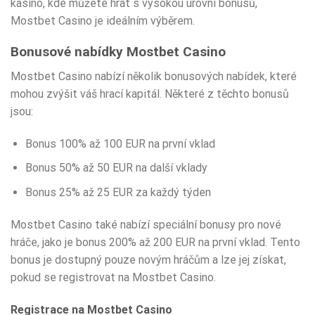
kasino, kde můžete hrát s vysokou úrovní bonusů,
Mostbet Casino je ideálním výběrem.
Bonusové nabídky Mostbet Casino
Mostbet Casino nabízí několik bonusových nabídek, které
mohou zvýšit váš hrací kapitál. Některé z těchto bonusů
jsou:
Bonus 100% až 100 EUR na první vklad
Bonus 50% až 50 EUR na další vklady
Bonus 25% až 25 EUR za každý týden
Mostbet Casino také nabízí speciální bonusy pro nové
hráče, jako je bonus 200% až 200 EUR na první vklad. Tento
bonus je dostupný pouze novým hráčům a lze jej získat,
pokud se registrovat na Mostbet Casino.
Registrace na Mostbet Casino