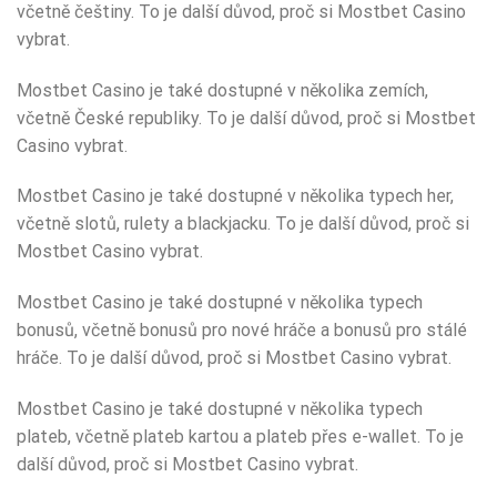
včetně češtiny. To je další důvod, proč si Mostbet Casino
vybrat.
Mostbet Casino je také dostupné v několika zemích,
včetně České republiky. To je další důvod, proč si Mostbet
Casino vybrat.
Mostbet Casino je také dostupné v několika typech her,
včetně slotů, rulety a blackjacku. To je další důvod, proč si
Mostbet Casino vybrat.
Mostbet Casino je také dostupné v několika typech
bonusů, včetně bonusů pro nové hráče a bonusů pro stálé
hráče. To je další důvod, proč si Mostbet Casino vybrat.
Mostbet Casino je také dostupné v několika typech
plateb, včetně plateb kartou a plateb přes e-wallet. To je
další důvod, proč si Mostbet Casino vybrat.