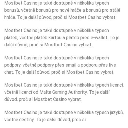
Mostbet Casino je také dostupné v několika typech
bonusů, včetně bonusů pro nové hráče a bonusů pro stálé
hráče. To je další důvod, proč si Mostbet Casino vybrat.
Mostbet Casino je také dostupné v několika typech
plateb, včetně plateb kartou a plateb přes e-wallet. To je
další důvod, proč si Mostbet Casino vybrat.
Mostbet Casino je také dostupné v několika typech
podpory, včetně podpory přes email a podporu přes live
chat. To je další důvod, proč si Mostbet Casino vybrat.
Mostbet Casino je také dostupné v několika typech licencí,
včetně licencí od Malta Gaming Authority. To je další
důvod, proč si Mostbet Casino vybrat.
Mostbet Casino je také dostupné v několika typech jazyků,
včetně češtiny. To je další důvod, proč si