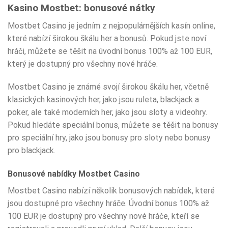
Kasino Mostbet: bonusové nátky
Mostbet Casino je jedním z nejpopulárnějších kasín online,
které nabízí širokou škálu her a bonusů. Pokud jste noví
hráči, můžete se těšit na úvodní bonus 100% až 100 EUR,
který je dostupný pro všechny nové hráče.
Mostbet Casino je známé svojí širokou škálu her, včetně
klasických kasinových her, jako jsou ruleta, blackjack a
poker, ale také moderních her, jako jsou sloty a videohry.
Pokud hledáte speciální bonus, můžete se těšit na bonusy
pro speciální hry, jako jsou bonusy pro sloty nebo bonusy
pro blackjack.
Bonusové nabídky Mostbet Casino
Mostbet Casino nabízí několik bonusových nabídek, které
jsou dostupné pro všechny hráče. Úvodní bonus 100% až
100 EUR je dostupný pro všechny nové hráče, kteří se