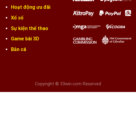
Hoạt động ưu đãi
Xổ số
Sự kiện thể thao
Game bài 3D
Bắn cá
Copyright © 33win.com Reserved