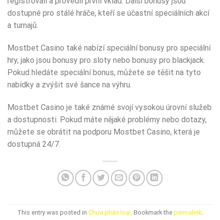
registrovali a provedli první vklad. Další bonusy jsou
dostupné pro stálé hráče, kteří se účastní speciálních akcí
a turnajů.
Mostbet Casino také nabízí speciální bonusy pro speciální
hry, jako jsou bonusy pro sloty nebo bonusy pro blackjack.
Pokud hledáte speciální bonus, můžete se těšit na tyto
nabídky a zvýšit své šance na výhru.
Mostbet Casino je také známé svojí vysokou úrovní služeb
a dostupnosti. Pokud máte nějaké problémy nebo dotazy,
můžete se obrátit na podporu Mostbet Casino, která je
dostupná 24/7.
This entry was posted in
Chưa phân loại
. Bookmark the
permalink
.