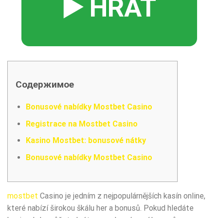
▶️ HRÁT
Содержимое
Bonusové nabídky Mostbet Casino
Registrace na Mostbet Casino
Kasino Mostbet: bonusové nátky
Bonusové nabídky Mostbet Casino
mostbet
Casino je jedním z nejpopulárnějších kasín online,
které nabízí širokou škálu her a bonusů. Pokud hledáte