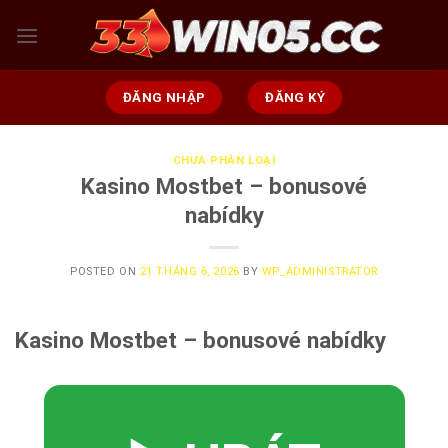
Skip
to
content
ĐĂNG NHẬP
ĐĂNG KÝ
CHƯA PHÂN LOẠI
Kasino Mostbet – bonusové
nabídky
POSTED ON
21 THÁNG 6, 2026
BY
WP_ADMINISTRATOR
Kasino Mostbet – bonusové nabídky