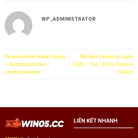
WP_ADMINISTRATOR
Kasyno online Vulkan Vegas
Meilleur Casino en Ligne
– Bezpieczeństwo i
2026 – Top 10 des Casinos
Licencjonowanie
Fiables
LIÊN KẾT NHANH