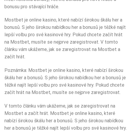
bonusu pro stávající hráče.
Mostbet je online kasino, které nabízí širokou škálu her a
bonusů. S jeho širokou nabídkou her a bonusů je těžké najít
lepší volbu pro své kasinové hry. Pokud chcete začít hrát
na Mostbet, musíte se nejprve zaregistrovat. V tomto
článku vám ukážeme, jak se zaregistrovat na Mostbet a
začít hrát.
Poznámka: Mostbet je online kasino, které nabízí širokou
škálu her a bonusů. S jeho širokou nabídkou her a bonusů je
těžké najít lepší volbu pro své kasinové hry. Pokud chcete
začít hrát na Mostbet, musíte se nejprve zaregistrovat.
V tomto článku vám ukážeme, jak se zaregistrovat na
Mostbet a začít hrát. Mostbet je online kasino, které
nabízí širokou škálu her a bonusů. S jeho širokou nabídkou
her a bonusů je těžké najít lepší volbu pro své kasinové hry.