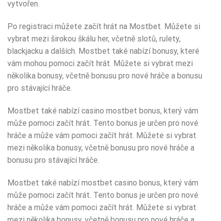
vytvořen.
Po registraci můžete začít hrát na Mostbet. Můžete si
vybrat mezi širokou škálu her, včetně slotů, rulety,
blackjacku a dalších. Mostbet také nabízí bonusy, které
vám mohou pomoci začít hrát. Můžete si vybrat mezi
několika bonusy, včetně bonusu pro nové hráče a bonusu
pro stávající hráče.
Mostbet také nabízí casino mostbet bonus, který vám
může pomoci začít hrát. Tento bonus je určen pro nové
hráče a může vám pomoci začít hrát. Můžete si vybrat
mezi několika bonusy, včetně bonusu pro nové hráče a
bonusu pro stávající hráče.
Mostbet také nabízí mostbet casino bonus, který vám
může pomoci začít hrát. Tento bonus je určen pro nové
hráče a může vám pomoci začít hrát. Můžete si vybrat
mezi několika bonusy, včetně bonusu pro nové hráče a