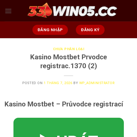
Skip
to
content
ĐĂNG NHẬP
ĐĂNG KÝ
CHƯA PHÂN LOẠI
Kasino Mostbet Prvodce
registrac.1370 (2)
POSTED ON
1 THÁNG 7, 2026
BY
WP_ADMINISTRATOR
Kasino Mostbet – Průvodce registrací