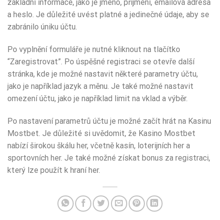
základní informace, jako je jméno, příjmení, emailová adresa
a heslo. Je důležité uvést platné a jedinečné údaje, aby se
zabránilo úniku účtu.
Po vyplnění formuláře je nutné kliknout na tlačítko
“Zaregistrovat”. Po úspěšné registraci se otevře další
stránka, kde je možné nastavit některé parametry účtu,
jako je například jazyk a měnu. Je také možné nastavit
omezení účtu, jako je například limit na vklad a výběr.
Po nastavení parametrů účtu je možné začít hrát na Kasinu
Mostbet. Je důležité si uvědomit, že Kasino Mostbet
nabízí širokou škálu her, včetně kasín, loterijních her a
sportovních her. Je také možné získat bonus za registraci,
který lze použít k hraní her.