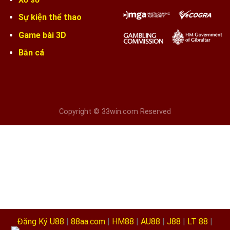
Sự kiện thể thao
Game bài 3D
Bắn cá
Copyright © 33win.com Reserved
Đăng Ký U88
|
88aa.com
|
HM88
|
AU88
|
J88
|
LT 88
|