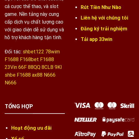
cá cược thể thao, và slot
Rút Tiền Như Nào
game. Nền tảng này cung
Liên hệ với chúng tôi
cấp dịch vụ chất lượng cao
Đăng ký trải nghiệm
với giao diện dễ sử dụng và
hỗ trợ khách hàng tận tình.
Tải app 33win
Đối tác:
shbet122
78wim
F1688
F168bet
F1688
23Vin
66F
88QQ
8CLB
9KI
shbe
F1688
ax88
N666
N666
TỔNG HỢP
Hoạt động ưu đãi
Xổ số