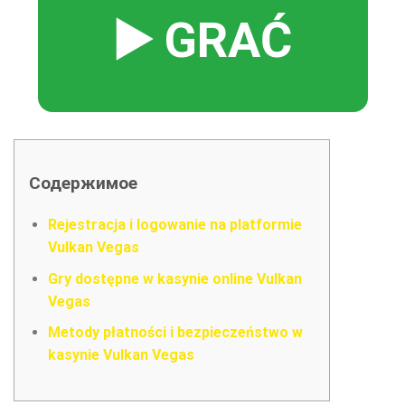
▶️ GRAĆ
Содержимое
Rejestracja i logowanie na platformie
Vulkan Vegas
Gry dostępne w kasynie online Vulkan
Vegas
Metody płatności i bezpieczeństwo w
kasynie Vulkan Vegas