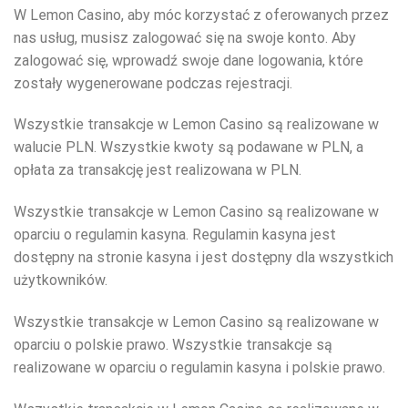
W Lemon Casino, aby móc korzystać z oferowanych przez
nas usług, musisz zalogować się na swoje konto. Aby
zalogować się, wprowadź swoje dane logowania, które
zostały wygenerowane podczas rejestracji.
Wszystkie transakcje w Lemon Casino są realizowane w
walucie PLN. Wszystkie kwoty są podawane w PLN, a
opłata za transakcję jest realizowana w PLN.
Wszystkie transakcje w Lemon Casino są realizowane w
oparciu o regulamin kasyna. Regulamin kasyna jest
dostępny na stronie kasyna i jest dostępny dla wszystkich
użytkowników.
Wszystkie transakcje w Lemon Casino są realizowane w
oparciu o polskie prawo. Wszystkie transakcje są
realizowane w oparciu o regulamin kasyna i polskie prawo.