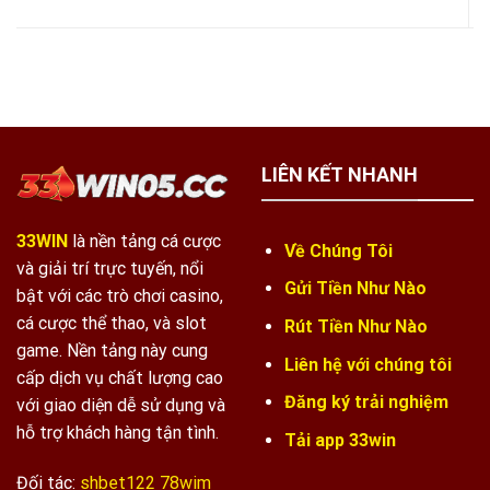
LIÊN KẾT NHANH
33WIN
là nền tảng cá cược
Về Chúng Tôi
và giải trí trực tuyến, nổi
Gửi Tiền Như Nào
bật với các trò chơi casino,
cá cược thể thao, và slot
Rút Tiền Như Nào
game. Nền tảng này cung
Liên hệ với chúng tôi
cấp dịch vụ chất lượng cao
Đăng ký trải nghiệm
với giao diện dễ sử dụng và
hỗ trợ khách hàng tận tình.
Tải app 33win
Đối tác:
shbet122
78wim