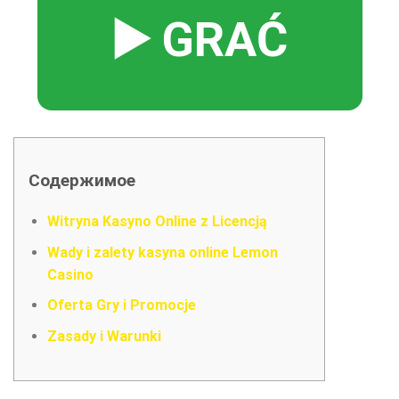
▶️ GRAĆ
Содержимое
Witryna Kasyno Online z Licencją
Wady i zalety kasyna online Lemon
Casino
Oferta Gry i Promocje
Zasady i Warunki