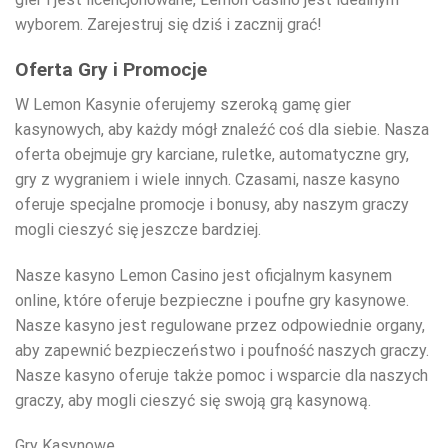
wyborem. Zarejestruj się dziś i zacznij grać!
Oferta Gry i Promocje
W Lemon Kasynie oferujemy szeroką gamę gier
kasynowych, aby każdy mógł znaleźć coś dla siebie. Nasza
oferta obejmuje gry karciane, ruletke, automatyczne gry,
gry z wygraniem i wiele innych. Czasami, nasze kasyno
oferuje specjalne promocje i bonusy, aby naszym graczy
mogli cieszyć się jeszcze bardziej.
Nasze kasyno Lemon Casino jest oficjalnym kasynem
online, które oferuje bezpieczne i poufne gry kasynowe.
Nasze kasyno jest regulowane przez odpowiednie organy,
aby zapewnić bezpieczeństwo i poufność naszych graczy.
Nasze kasyno oferuje także pomoc i wsparcie dla naszych
graczy, aby mogli cieszyć się swoją grą kasynową.
Gry Kasynowe