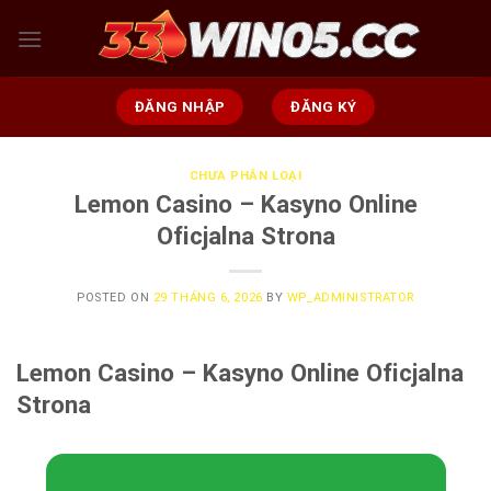
Skip
to
content
ĐĂNG NHẬP
ĐĂNG KÝ
CHƯA PHÂN LOẠI
Lemon Casino – Kasyno Online
Oficjalna Strona
POSTED ON
29 THÁNG 6, 2026
BY
WP_ADMINISTRATOR
Lemon Casino – Kasyno Online Oficjalna
Strona