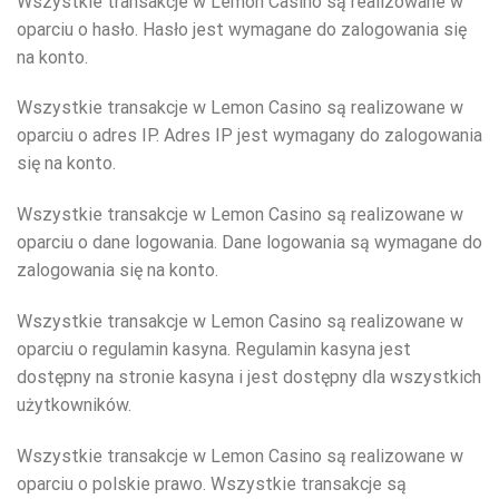
Wszystkie transakcje w Lemon Casino są realizowane w
oparciu o hasło. Hasło jest wymagane do zalogowania się
na konto.
Wszystkie transakcje w Lemon Casino są realizowane w
oparciu o adres IP. Adres IP jest wymagany do zalogowania
się na konto.
Wszystkie transakcje w Lemon Casino są realizowane w
oparciu o dane logowania. Dane logowania są wymagane do
zalogowania się na konto.
Wszystkie transakcje w Lemon Casino są realizowane w
oparciu o regulamin kasyna. Regulamin kasyna jest
dostępny na stronie kasyna i jest dostępny dla wszystkich
użytkowników.
Wszystkie transakcje w Lemon Casino są realizowane w
oparciu o polskie prawo. Wszystkie transakcje są