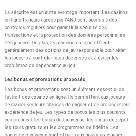
La sécurité est un autre avantage important. Les casinos
en ligne français agréés par l’ANJ sont soumis à des
contrôles réguliers pour garantir la sécurité des
transactions et la protection des données personnelles
des joueurs. De plus, les casinos en ligne offrent
généralement des options de jeu responsable pour aider
les joueurs à contrôler leurs dépenses et à éviter les
problèmes de dépendance au jeu.
Les bonus et promotions proposés
Les bonus et promotions sont un élément essentiel de
l’attrait des casinos en ligne. Ils permettent aux joueurs
de maximiser leurs chances de gagner et de prolonger leur
expérience de jeu. Les types de bonus les plus courants
comprennent les bonus de bienvenue, les bonus de dépôt,
les tours gratuits et les programmes de fidélité. Les
bonus de bienvenue sont offerts aux nouveaux joueurs