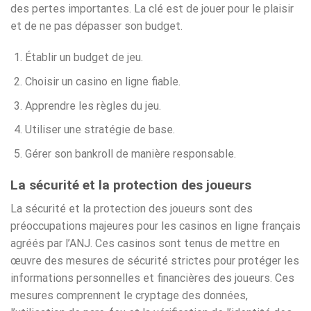
des pertes importantes. La clé est de jouer pour le plaisir
et de ne pas dépasser son budget.
Établir un budget de jeu.
Choisir un casino en ligne fiable.
Apprendre les règles du jeu.
Utiliser une stratégie de base.
Gérer son bankroll de manière responsable.
La sécurité et la protection des joueurs
La sécurité et la protection des joueurs sont des
préoccupations majeures pour les casinos en ligne français
agréés par l’ANJ. Ces casinos sont tenus de mettre en
œuvre des mesures de sécurité strictes pour protéger les
informations personnelles et financières des joueurs. Ces
mesures comprennent le cryptage des données,