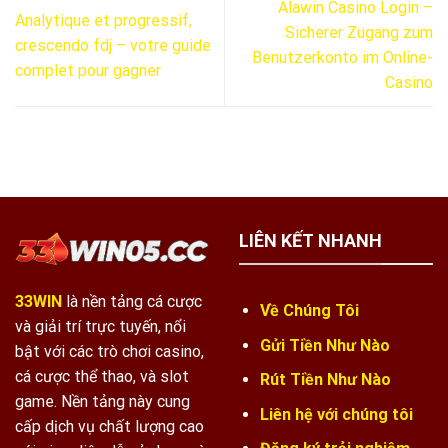
Alawin Casino Login –
Analytique et progressif,
Sicherer Zugang zum
crescendo fdj – votre guide
Benutzerkonto im Online-
complet pour gagner
Casino
LIÊN KẾT NHANH
33WIN
là nền tảng cá cược
Về Chúng Tôi
và giải trí trực tuyến, nổi
Gửi Tiền Như Nào
bật với các trò chơi casino,
cá cược thể thao, và slot
Rút Tiền Như Nào
game. Nền tảng này cung
Liên hệ với chúng tôi
cấp dịch vụ chất lượng cao