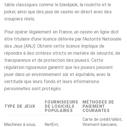
table classiques comme le blackjack, la roulette et le
poker, ainsi que des jeux de casino en direct avec des
croupiers réels.
Pour opérer légalement en France, un casino en ligne doit
être titulaire d’une licence délivrée par l’Autorité Nationale
des Jeux (ANJ). Obtenir cette licence implique de
répondre à des critères stricts en matière de sécurité, de
transparence et de protection des joueurs. Cette
régulation rigoureuse garantit que les joueurs peuvent
jouer dans un environnement sûr et équitable, avec la
certitude que leurs fonds et leurs informations
personnelles sont protégés.
FOURNISSEURS
MÉTHODES DE
TYPE DE JEUX
DE LOGICIELS
PAIEMENT
POPULAIRES
COURANTES
Carte de crédit/débit,
Machines à sous,
NetEnt,
Virement bancaire,