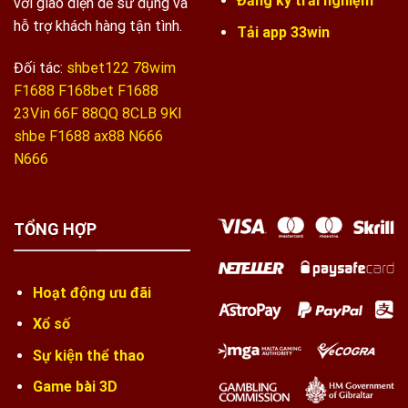
Đăng ký trải nghiệm
với giao diện dễ sử dụng và
hỗ trợ khách hàng tận tình.
Tải app 33win
Đối tác:
shbet122
78wim
F1688
F168bet
F1688
23Vin
66F
88QQ
8CLB
9KI
shbe
F1688
ax88
N666
N666
TỔNG HỢP
Hoạt động ưu đãi
Xổ số
Sự kiện thể thao
Game bài 3D