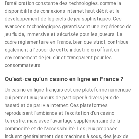
l’amélioration constante des technologies, comme la
disponibilité de connexions internet haut débit et le
développement de logiciels de jeu sophistiqués. Ces
avancées technologiques garantissent une expérience de
jeu fluide, immersive et sécurisée pour les joueurs. Le
cadre réglementaire en France, bien que strict, contribue
également à l’essor de cette industrie en offrant un
environnement de jeu sûr et transparent pour les
consommateurs.
Qu’est-ce qu’un casino en ligne en France ?
Un casino en ligne français est une plateforme numérique
qui permet aux joueurs de participer à divers jeux de
hasard et de pari via internet. Ces plateformes
reproduisent l’ambiance et l’excitation d’un casino
terrestre, mais avec l’avantage supplémentaire de la
commodité et de l’accessibilité. Les jeux proposés
incluent généralement des machines à sous, des jeux de