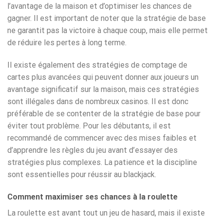
l’avantage de la maison et d’optimiser les chances de
gagner. Il est important de noter que la stratégie de base
ne garantit pas la victoire à chaque coup, mais elle permet
de réduire les pertes à long terme.
Il existe également des stratégies de comptage de
cartes plus avancées qui peuvent donner aux joueurs un
avantage significatif sur la maison, mais ces stratégies
sont illégales dans de nombreux casinos. Il est donc
préférable de se contenter de la stratégie de base pour
éviter tout problème. Pour les débutants, il est
recommandé de commencer avec des mises faibles et
d’apprendre les règles du jeu avant d’essayer des
stratégies plus complexes. La patience et la discipline
sont essentielles pour réussir au blackjack.
Comment maximiser ses chances à la roulette
La roulette est avant tout un jeu de hasard, mais il existe