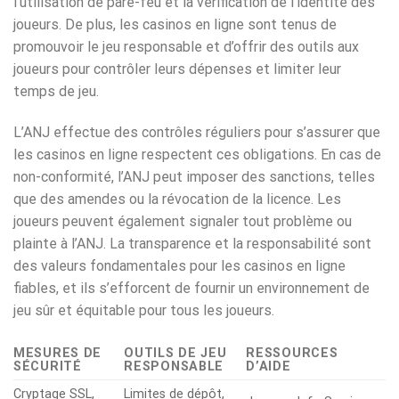
l’utilisation de pare-feu et la vérification de l’identité des
joueurs. De plus, les casinos en ligne sont tenus de
promouvoir le jeu responsable et d’offrir des outils aux
joueurs pour contrôler leurs dépenses et limiter leur
temps de jeu.
L’ANJ effectue des contrôles réguliers pour s’assurer que
les casinos en ligne respectent ces obligations. En cas de
non-conformité, l’ANJ peut imposer des sanctions, telles
que des amendes ou la révocation de la licence. Les
joueurs peuvent également signaler tout problème ou
plainte à l’ANJ. La transparence et la responsabilité sont
des valeurs fondamentales pour les casinos en ligne
fiables, et ils s’efforcent de fournir un environnement de
jeu sûr et équitable pour tous les joueurs.
MESURES DE
OUTILS DE JEU
RESSOURCES
SÉCURITÉ
RESPONSABLE
D’AIDE
Cryptage SSL,
Limites de dépôt,