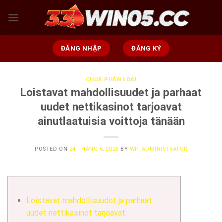
Skip
to
content
ĐĂNG NHẬP
ĐĂNG KÝ
CHƯA PHÂN LOẠI
Loistavat mahdollisuudet ja parhaat
uudet nettikasinot tarjoavat
ainutlaatuisia voittoja tänään
POSTED ON
24 THÁNG 6, 2026
BY
WP_ADMINISTRATOR
Loistavat mahdollisuudet ja parhaat
uudet nettikasinot tarjoavat