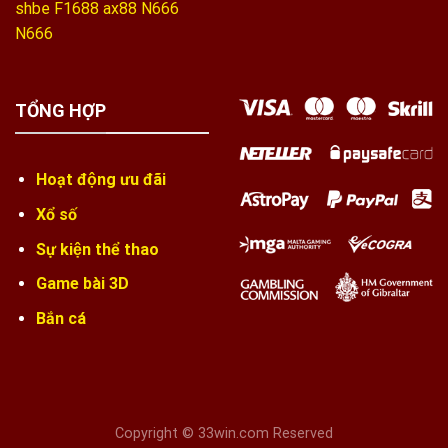
shbe
F1688
ax88
N666
N666
TỔNG HỢP
Hoạt động ưu đãi
Xổ số
Sự kiện thể thao
Game bài 3D
Bắn cá
Copyright © 33win.com Reserved