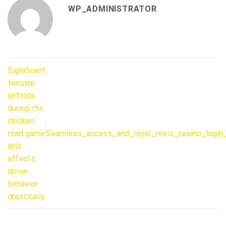
WP_ADMINISTRATOR
Significant
tension
unfolds
during the
chicken
road game
Seamless_access_and_royal_reels_casino_login
and
affects
driver
behavior
drastically