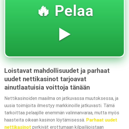
🔥 Pelaa
▶️
Loistavat mahdollisuudet ja parhaat
uudet nettikasinot tarjoavat
ainutlaatuisia voittoja tänään
Nettikasinoiden maailma on jatkuvassa muutoksessa, ja
uusia toimijoita ilmestyy markkinoille jatkuvasti. Tämä
tarkoittaa pelaajille enemmän valinnanvaraa, mutta myös
haasteita oikean kasinon löytämisessä.
Parhaat uudet
nettikasinot
pyrkivät erottumaan kilpailijoistaan