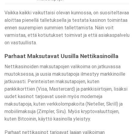
Vaikka kaikki vaikuttaisi olevan kunnossa, on suositeltavaa
aloittaa pienellä talletuksella ja testata kasinon toimintaa
ennen suurempien summien tallettamista. Näin voit
varmistaa, että kotiutukset toimivat ja että asiakaspalvelu
on vastuullista.
Parhaat Maksutavat Uusilla Nettikasinoilla
Nettikasinoiden maksutapojen valikoima on jatkuvassa
muutoksessa, ja uusia maksutapoja ilmestyy markkinoille
jatkuvasti. Perinteisten maksutapojen, kuten
pankkikorttien (Visa, Mastercard) ja pankkisiirtojen, lisäksi
uudet kasinot tarjoavat usein myös moderneja
maksutapoja, kuten verkkolompakoita (Neteller, Skrill) ja
mobiilimaksuja (Zimpler, Siru). Myös kryptovaluuttojen,
kuten Bitcoinin, käyttö kasinolla yleistyy.
Parhaat nettikasinot tarjoavat laajan valikoiman