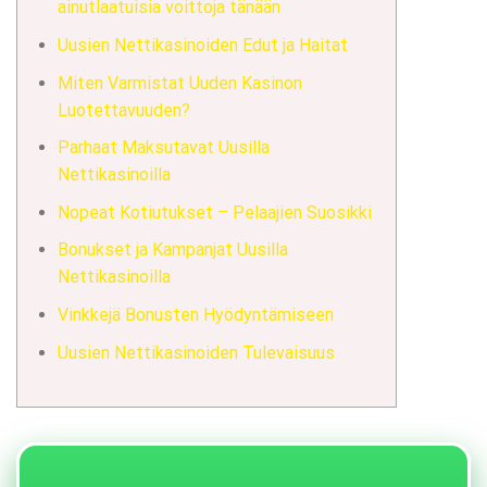
ainutlaatuisia voittoja tänään
Uusien Nettikasinoiden Edut ja Haitat
Miten Varmistat Uuden Kasinon
Luotettavuuden?
Parhaat Maksutavat Uusilla
Nettikasinoilla
Nopeat Kotiutukset – Pelaajien Suosikki
Bonukset ja Kampanjat Uusilla
Nettikasinoilla
Vinkkejä Bonusten Hyödyntämiseen
Uusien Nettikasinoiden Tulevaisuus