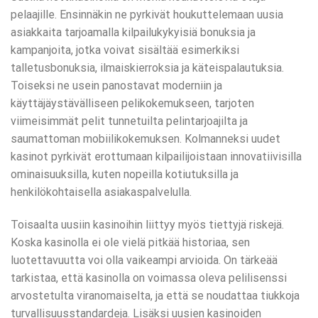
pelaajille. Ensinnäkin ne pyrkivät houkuttelemaan uusia
asiakkaita tarjoamalla kilpailukykyisiä bonuksia ja
kampanjoita, jotka voivat sisältää esimerkiksi
talletusbonuksia, ilmaiskierroksia ja käteispalautuksia.
Toiseksi ne usein panostavat moderniin ja
käyttäjäystävälliseen pelikokemukseen, tarjoten
viimeisimmät pelit tunnetuilta pelintarjoajilta ja
saumattoman mobiilikokemuksen. Kolmanneksi uudet
kasinot pyrkivät erottumaan kilpailijoistaan innovatiivisilla
ominaisuuksilla, kuten nopeilla kotiutuksilla ja
henkilökohtaisella asiakaspalvelulla.
Toisaalta uusiin kasinoihin liittyy myös tiettyjä riskejä.
Koska kasinolla ei ole vielä pitkää historiaa, sen
luotettavuutta voi olla vaikeampi arvioida. On tärkeää
tarkistaa, että kasinolla on voimassa oleva pelilisenssi
arvostetulta viranomaiselta, ja että se noudattaa tiukkoja
turvallisuusstandardeja. Lisäksi uusien kasinoiden