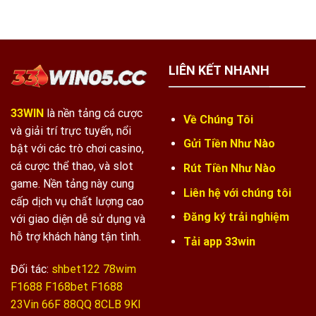
LIÊN KẾT NHANH
33WIN
là nền tảng cá cược
Về Chúng Tôi
và giải trí trực tuyến, nổi
Gửi Tiền Như Nào
bật với các trò chơi casino,
cá cược thể thao, và slot
Rút Tiền Như Nào
game. Nền tảng này cung
Liên hệ với chúng tôi
cấp dịch vụ chất lượng cao
Đăng ký trải nghiệm
với giao diện dễ sử dụng và
hỗ trợ khách hàng tận tình.
Tải app 33win
Đối tác:
shbet122
78wim
F1688
F168bet
F1688
23Vin
66F
88QQ
8CLB
9KI