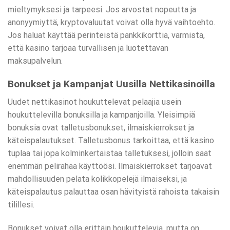
mieltymyksesi ja tarpeesi. Jos arvostat nopeutta ja
anonyymiyttä, kryptovaluutat voivat olla hyvä vaihtoehto.
Jos haluat käyttää perinteistä pankkikorttia, varmista,
että kasino tarjoaa turvallisen ja luotettavan
maksupalvelun.
Bonukset ja Kampanjat Uusilla Nettikasinoilla
Uudet nettikasinot houkuttelevat pelaajia usein
houkuttelevilla bonuksilla ja kampanjoilla. Yleisimpiä
bonuksia ovat talletusbonukset, ilmaiskierrokset ja
käteispalautukset. Talletusbonus tarkoittaa, että kasino
tuplaa tai jopa kolminkertaistaa talletuksesi, jolloin saat
enemmän pelirahaa käyttöösi. Ilmaiskierrokset tarjoavat
mahdollisuuden pelata kolikkopelejä ilmaiseksi, ja
käteispalautus palauttaa osan hävityistä rahoista takaisin
tilillesi.
Bonukset voivat olla erittäin houkuttelevia, mutta on