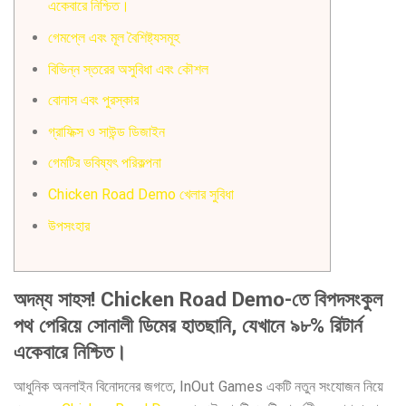
একেবারে নিশ্চিত।
গেমপ্লে এবং মূল বৈশিষ্ট্যসমূহ
বিভিন্ন স্তরের অসুবিধা এবং কৌশল
বোনাস এবং পুরস্কার
গ্রাফিক্স ও সাউন্ড ডিজাইন
গেমটির ভবিষ্যৎ পরিকল্পনা
Chicken Road Demo খেলার সুবিধা
উপসংহার
অদম্য সাহস! Chicken Road Demo-তে বিপদসংকুল
পথ পেরিয়ে সোনালী ডিমের হাতছানি, যেখানে ৯৮% রিটার্ন
একেবারে নিশ্চিত।
আধুনিক অনলাইন বিনোদনের জগতে, InOut Games একটি নতুন সংযোজন নিয়ে