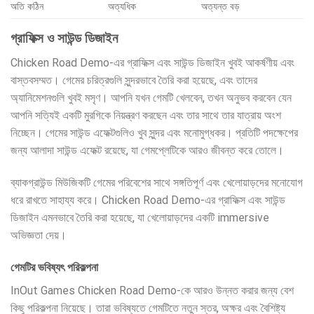
অতি কঠিন
অত্যধিক
অত্যন্ত বড়
গ্রাফিক্স ও সাউন্ড ডিজাইন
Chicken Road Demo-এর গ্রাফিক্স এবং সাউন্ড ডিজাইন খুবই আকর্ষণীয় এবং
বাস্তবসম্মত। গেমের চরিত্রগুলি সুন্দরভাবে তৈরি করা হয়েছে, এবং তাদের
অ্যানিমেশনগুলি খুবই মসৃণ। আপনি যখন গেমটি খেলবেন, তখন অনুভব করবেন যেন
আপনি সত্যিই একটি মুরগিকে নিয়ন্ত্রণ করছেন এবং তার সাথে তার যাত্রায় অংশ
নিচ্ছেন। গেমের সাউন্ড এফেক্টগুলিও খুব সুন্দর এবং মনোমুগ্ধকর। প্রতিটি পদক্ষেপের
জন্য আলাদা সাউন্ড এফেক্ট রয়েছে, যা গেমপ্লেটিকে আরও জীবন্ত করে তোলে।
ব্যাকগ্রাউন্ড মিউজিকটি গেমের পরিবেশের সাথে সঙ্গতিপূর্ণ এবং খেলোয়াড়দের মনোযোগ
ধরে রাখতে সাহায্য করে। Chicken Road Demo-এর গ্রাফিক্স এবং সাউন্ড
ডিজাইন এমনভাবে তৈরি করা হয়েছে, যা খেলোয়াড়দের একটি immersive
অভিজ্ঞতা দেয়।
গেমটির ভবিষ্যৎ পরিকল্পনা
InOut Games Chicken Road Demo-কে আরও উন্নত করার জন্য বেশ
কিছু পরিকল্পনা নিয়েছে। তারা ভবিষ্যতে গেমটিতে নতুন স্তর, অক্ষর এবং বৈশিষ্ট্য