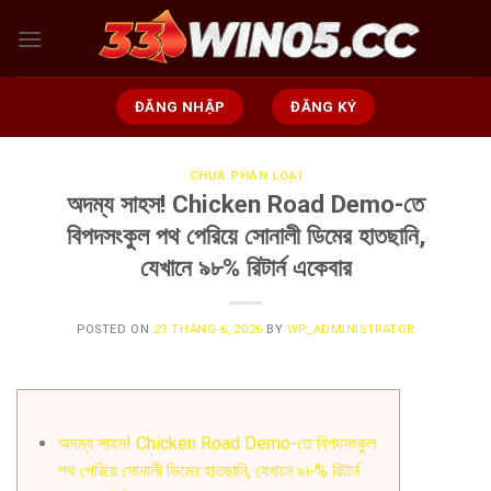
Skip
to
content
ĐĂNG NHẬP
ĐĂNG KÝ
CHƯA PHÂN LOẠI
অদম্য সাহস! Chicken Road Demo-তে
বিপদসংকুল পথ পেরিয়ে সোনালী ডিমের হাতছানি,
যেখানে ৯৮% রিটার্ন একেবার
POSTED ON
29 THÁNG 6, 2026
BY
WP_ADMINISTRATOR
অদম্য সাহস! Chicken Road Demo-তে বিপদসংকুল
পথ পেরিয়ে সোনালী ডিমের হাতছানি, যেখানে ৯৮% রিটার্ন