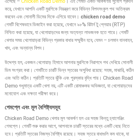
এসেছে –
Chicken Road Demo
। এই গেমটি একটি আকর্ষণীয় সুযোগ প্রদান
করে, যেখানে আপনি একটি মুরগিকে নিয়ন্ত্রণ করে বিভিন্ন বিপদসংকুল পথ অতিক্রম
করবেন এবং সোনালী ডিমের দিকে এগিয়ে যাবেন।
chicken road demo
গেমটি বিশেষভাবে ডিজাইন করা হয়েছে, যেখানে ৯৮% রিটার্ন টু প্লেয়ার (RTP)
নিশ্চিত করা হয়েছে, যা খেলোয়াড়দের জন্য অত্যন্ত লাভজনক হতে পারে। গেমটি
খেলার সময় খেলোয়াড়রা বিভিন্ন প্রকার বাধার সম্মুখীন হবে, যেমন – চলমান যানবাহন,
খাদ, এবং অন্যান্য বিপদ।
উদ্দেশ্য হল, একজন খেলোয়াড় হিসাবে আপনার মুরগিকে নিরাপদে পথ দেখিয়ে সোনালী
ডিম সংগ্রহ করা। গেমটিতে চারটি ভিন্ন স্তরের অসুবিধা রয়েছে: সহজ, মাঝারি, কঠিন
এবং অতি কঠিন। প্রতিটি স্তরে ঝুঁকি এবং পুরস্কার বৃদ্ধি পায়। Chicken Road
Demo শুধুমাত্র একটি খেলা নয়, এটি একটি রোমাঞ্চকর অভিজ্ঞতা, যা খেলোয়াড়দের
মনোযোগ এবং দক্ষতা পরীক্ষা করে।
গেমপ্লে এবং মূল বৈশিষ্ট্যসমূহ
Chicken Road Demo খেলার মূল আকর্ষণ হল এর সহজ কিন্তু চ্যালেঞ্জিং
গেমপ্লে। গেমটি শুরু করার আগে, আপনাকে চারটি স্তরের মধ্যে একটি বেছে নিতে
হবে। প্রতিটি স্তরের নিজস্ব বৈশিষ্ট্য রয়েছে। সহজ স্তরে বাধাগুলি কম থাকে, যা