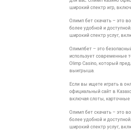
для вас. Олимп казино офи
широкий спектр игр, включ
Олимп бет скачать – это в
более удобной и доступной
широкий спектр услуг, вкл
Олимпбет – это безопасны
использует современные те
Olimp Casino, который пре
выигрыша.
Если вы ищете играть в онл
официальный сайт в Казахс
включая слоты, карточные 
Олимп бет скачать – это в
более удобной и доступной
широкий спектр услуг, вкл