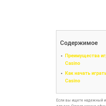
Содержимое
Преимущества иг
Casino
Как начать играть
Casino
Если вы ищете надежный и 