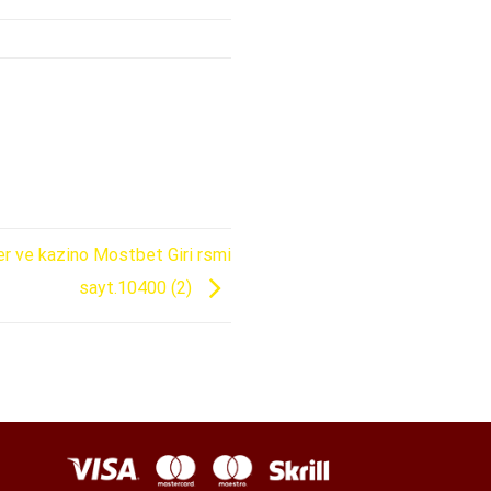
 ve kazino Mostbet Giri rsmi
sayt.10400 (2)