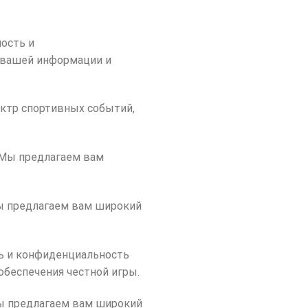
ость и
 вашей информации и
ектр спортивных событий,
. Мы предлагаем вам
ы предлагаем вам широкий
ть и конфиденциальность
беспечения честной игры.
ы предлагаем вам широкий