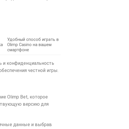
Удобный способ играть в
ка
Olimp Casino на вашем
смартфоне
ть и конфиденциальность
беспечения честной игры.
ие Olimp Bet, которое
тствующую версию для
личные данные и выбрав