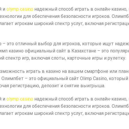
й и
olymp casino
надежный способ играть в онлайн-казино,
хнологии для обеспечения безопасности игроков. Олимпб
длагает игрокам широкий спектр услуг, включая регистрац
no – это отличный выбор для игроков, которые ищут наде
лимп казино официальный сайт в Казахстане – это популяр
й спектр игр, включая слоты, карточные игры и рулетку.
озможность играть в казино на вашем смартфоне или план
. Олимпбет – это официальный сайт Olimp Casino, который
ючая регистрацию, депозит и снятие выигрыша.
й и
olymp casino
надежный способ играть в онлайн-казино,
хнологии для обеспечения безопасности игроков. Олимпб
длагает игрокам широкий спектр услуг, включая регистрац