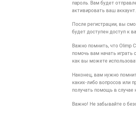
пароль. Вам будет отправл
активировать ваш аккаунт.
После регистрации, вы смо
будет доступен доступ к в
Важно помнить, что Olimp 
помочь вам начать играть 
как вы можете использова
Наконец, вам нужно помнит
каких-либо вопросов или п
получать помощь в случае 
Важно! Не забывайте о без