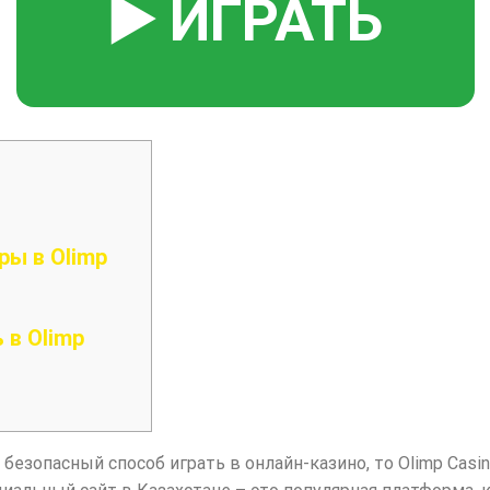
▶️ ИГРАТЬ
ры в Olimp
 в Olimp
безопасный способ играть в онлайн-казино, то Olimp Casi