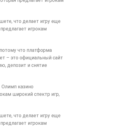
которая предлагает игрокам
шете, что делает игру еще
 предлагает игрокам
 потому что платформа
ет – это официальный сайт
ию, депозит и снятие
. Олимп казино
рокам широкий спектр игр,
шете, что делает игру еще
 предлагает игрокам