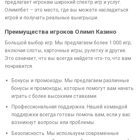
предлагает игрокам широкий спектр игр и услуг.
Олимпбет – это место, где вы можете насладиться
игрой и получать реальные выигрыши.
Преимущества игроков Олимп Казино
Большой выбор игр. Мы предлагаем более 1 000 игр,
включая слоты, карточные игры, рулетку и другие.
Это означает, что вы всегда найдете что-то, что вам
понравится.
Бонусы и промокоды. Мы предлагаем различные
бонусы и промокоды, которые помогут вам начать
играть с более высокими ставками.
Профессиональная поддержка. Нашей командой
поддержки всегда готовы помочь вам, если у вас
возникнут вопросы или проблемы.
Безопасность. Мы используем современные