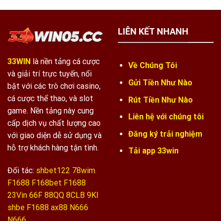
LIÊN KẾT NHANH
33WIN
là nền tảng cá cược
Về Chúng Tôi
và giải trí trực tuyến, nổi
Gửi Tiền Như Nào
bật với các trò chơi casino,
cá cược thể thao, và slot
Rút Tiền Như Nào
game. Nền tảng này cung
Liên hệ với chúng tôi
cấp dịch vụ chất lượng cao
Đăng ký trải nghiệm
với giao diện dễ sử dụng và
hỗ trợ khách hàng tận tình.
Tải app 33win
Đối tác:
shbet122
78wim
F1688
F168bet
F1688
23Vin
66F
88QQ
8CLB
9KI
shbe
F1688
ax88
N666
N666