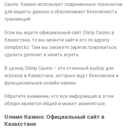
Casino. Казино использует современные технологии
для защиты данных и обеспечивает безопасность
транзакций.
Если вы ищете официальный сайт Olimp Casino в
Казахстане, то вы можете найти его по адресу
olimpbet.kz. Там вы сможете зарегистрироваться,
сделать депозит и начать играть.
В целом, Olimp Casino – это отличный выбор для
игроков в Казахстане, которые ищут безопасное и
функциональное онлайн-казино.
Обратите внимание, что все информация в этом
обзоре является общей и может изменяться.
Олимп Казино: Официальный сайт в
Казахстане