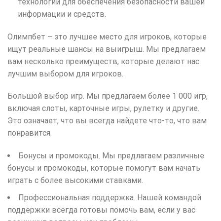
технологии для обеспечения безопасности вашей
информации и средств.
Олимпбет – это лучшее место для игроков, которые
ищут реальные шансы на выигрыш. Мы предлагаем
вам несколько преимуществ, которые делают нас
лучшим выбором для игроков.
Большой выбор игр. Мы предлагаем более 1 000 игр,
включая слоты, карточные игры, рулетку и другие.
Это означает, что вы всегда найдете что-то, что вам
понравится.
Бонусы и промокоды. Мы предлагаем различные
бонусы и промокоды, которые помогут вам начать
играть с более высокими ставками.
Профессиональная поддержка. Нашей командой
поддержки всегда готовы помочь вам, если у вас