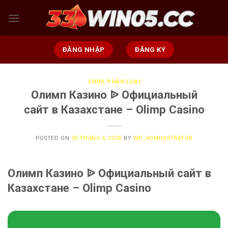
Skip
to
content
ĐĂNG NHẬP
ĐĂNG KÝ
CHƯA PHÂN LOẠI
Олимп Казино ᐉ Официальный
сайт в Казахстане – Olimp Casino
POSTED ON
29 THÁNG 6, 2026
BY
WP_ADMINISTRATOR
Олимп Казино ᐉ Официальный сайт в
Казахстане – Olimp Casino