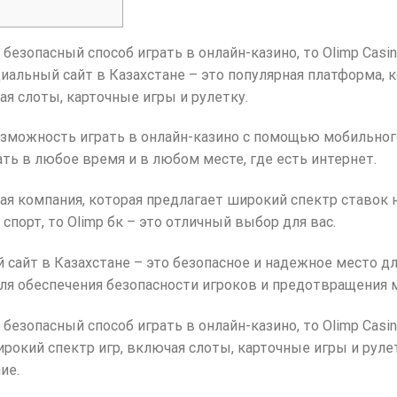
безопасный способ играть в онлайн-казино, то Olimp Casi
альный сайт в Казахстане – это популярная платформа, 
ая слоты, карточные игры и рулетку.
озможность играть в онлайн-казино с помощью мобильног
ть в любое время и в любом месте, где есть интернет.
ая компания, которая предлагает широкий спектр ставок 
спорт, то Olimp бк – это отличный выбор для вас.
сайт в Казахстане – это безопасное и надежное место дл
ля обеспечения безопасности игроков и предотвращения 
безопасный способ играть в онлайн-казино, то Olimp Casi
рокий спектр игр, включая слоты, карточные игры и рулет
ие.