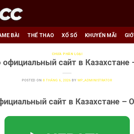
AME BÀI
THỂ THAO
XỔ SỐ
KHUYẾN MÃI
GIỚ
CHƯA PHÂN LOẠI
 официальный сайт в Казахстане –
POSTED ON
8 THÁNG 6, 2026
BY
WP_ADMINISTRATOR
фициальный сайт в Казахстане – O