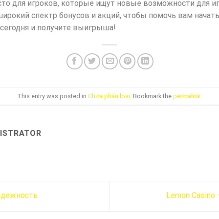
сто для игроков, которые ищут новые возможности для и
ирокий спектр бонусов и акций, чтобы помочь вам начать
 сегодня и получите выигрыша!
This entry was posted in
Chưa phân loại
. Bookmark the
permalink
.
ISTRATOR
надежность
Lemon Casino 