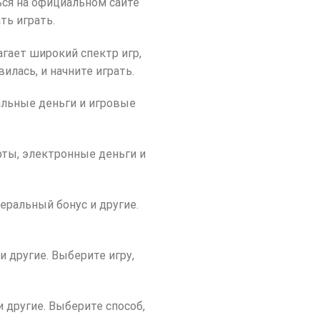
ься на официальном сайте
ть играть.
агает широкий спектр игр,
илась, и начните играть.
еальные деньги и игровые
рты, электронные деньги и
еральный бонус и другие.
и другие. Выберите игру,
 другие. Выберите способ,