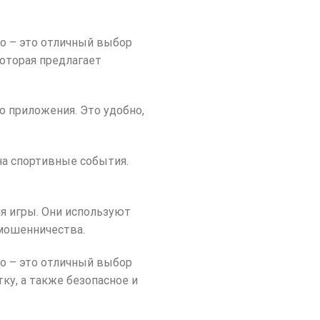
no – это отличный выбор
которая предлагает
о приложения. Это удобно,
на спортивные события.
я игры. Они используют
мошенничества.
no – это отличный выбор
ку, а также безопасное и