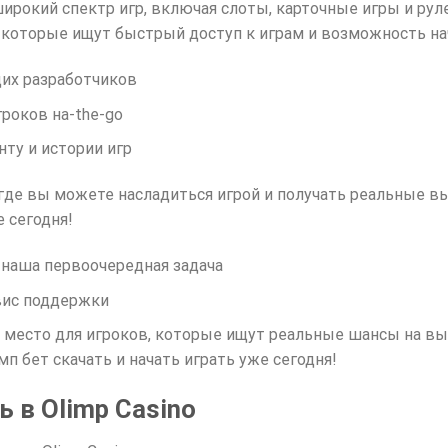
ирокий спектр игр, включая слоты, карточные игры и рул
 которые ищут быстрый доступ к играм и возможность нач
щих разработчиков
роков на-the-go
ту и истории игр
 где вы можете насладиться игрой и получать реальные 
е сегодня!
 наша первоочередная задача
вис поддержки
е место для игроков, которые ищут реальные шансы на в
п бет скачать и начать играть уже сегодня!
ь в Olimp Casino