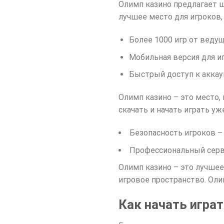
Олимп казино предлагает ш
лучшее место для игроков,
Более 1000 игр от веду
Мобильная версия для иг
Быстрый доступ к аккаун
Олимп казино – это место,
скачать и начать играть уж
Безопасность игроков –
Профессиональный сер
Олимп казино – это лучше
игровое пространство. Олим
Как начать играт