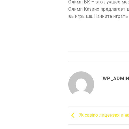
Олимп БК – это лучшее ме
Олимп Казино предлагает ш
выигрыша. Начните играть
WP_ADMIN
7k casino лицензия и 