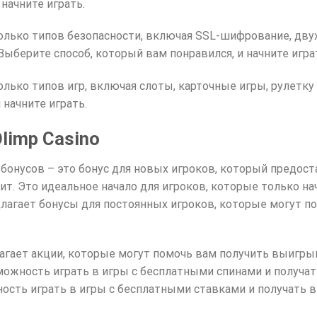
начните играть.
олько типов безопасности, включая SSL-шифрование, дв
Выберите способ, который вам понравился, и начните игра
лько типов игр, включая слоты, карточные игры, рулетку 
 начните играть.
limp Casino
бонусов – это бонус для новых игроков, который предост
т. Это идеальное начало для игроков, которые только нача
лагает бонусы для постоянных игроков, которые могут п
агает акции, которые могут помочь вам получить выигры
зможность играть в игры с бесплатными спинами и получа
ость играть в игры с бесплатными ставками и получать 