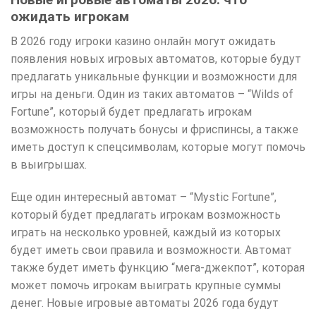
ожидать игрокам
В 2026 году игроки казино онлайн могут ожидать
появления новых игровых автоматов, которые будут
предлагать уникальные функции и возможности для
игры на деньги. Один из таких автоматов – “Wilds of
Fortune”, который будет предлагать игрокам
возможность получать бонусы и фриспинсы, а также
иметь доступ к спецсимволам, которые могут помочь
в выигрышах.
Еще один интересный автомат – “Mystic Fortune”,
который будет предлагать игрокам возможность
играть на несколько уровней, каждый из которых
будет иметь свои правила и возможности. Автомат
также будет иметь функцию “мега-джекпот”, которая
может помочь игрокам выиграть крупные суммы
денег. Новые игровые автоматы 2026 года будут