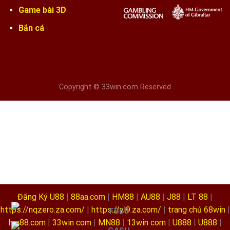
Game bài 3D
Bắn cá
Copyright © 33win.com Reserved
Đăng Ký U88
|
88aa.com
|
HM88
|
AU88
|
J88
|
LT 88
|
https://nqzero.za.com/
|
https://yl9.za.com/
|
trang chủ 68win
|
hm88.com
|
33win com
|
MN88
|
13win com
|
U888
|
U888
|