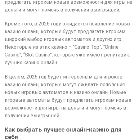
предлагать игрокам новые возможности для игры на
деньги и могут помочь в получении выигрышей.
Кроме того, в 2026 году ожидается появление новых
казино онлайн, которые будут предлагать игрокам
широкий выбор игровых автоматов и других игр.
Некоторые из этих казино – “Casino Top”, “Online
Casino”, “Slot Casino”, которые уже имеют репутацию
лучших казино онлайн.
В целом, 2026 год будет интересным для игроков
казино онлайн, которые могут ожидать появления
новых игровых автоматов и казино онлайн. Новые
игровые автоматы будут предлагать игрокам новые
возможности для игры на деньги и могут помочь в
получении выигрышей.
Как выбрать лучшее онлайн-казино для
себя