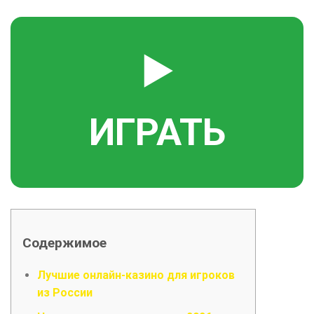
▶️
ИГРАТЬ
Содержимое
Лучшие онлайн-казино для игроков
из России