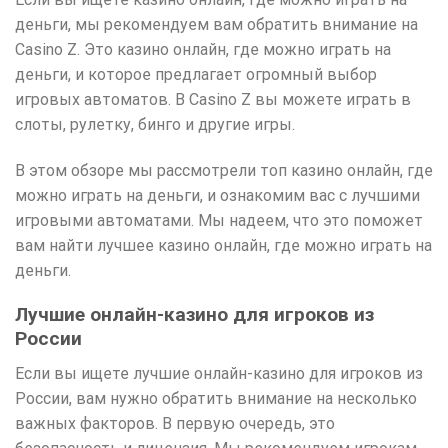
деньги, мы рекомендуем вам обратить внимание на
Casino Z. Это казино онлайн, где можно играть на
деньги, и которое предлагает огромный выбор
игровых автоматов. В Casino Z вы можете играть в
слоты, рулетку, бинго и другие игры.
В этом обзоре мы рассмотрели топ казино онлайн, где
можно играть на деньги, и ознакомим вас с лучшими
игровыми автоматами. Мы надеем, что это поможет
вам найти лучшее казино онлайн, где можно играть на
деньги.
Лучшие онлайн-казино для игроков из
России
Если вы ищете лучшие онлайн-казино для игроков из
России, вам нужно обратить внимание на несколько
важных факторов. В первую очередь, это