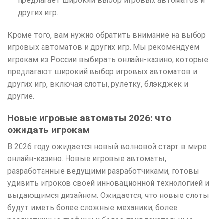
предлагает широкий выбор игровых автоматов и
других игр.
Кроме того, вам нужно обратить внимание на выбор
игровых автоматов и других игр. Мы рекомендуем
игрокам из России выбирать онлайн-казино, которые
предлагают широкий выбор игровых автоматов и
других игр, включая слоты, рулетку, блэкджек и
другие.
Новые игровые автоматы 2026: что
ожидать игрокам
В 2026 году ожидается новый волновой старт в мире
онлайн-казино. Новые игровые автоматы,
разработанные ведущими разработчиками, готовы
удивить игроков своей инновационной технологией и
выдающимся дизайном. Ожидается, что новые слоты
будут иметь более сложные механики, более