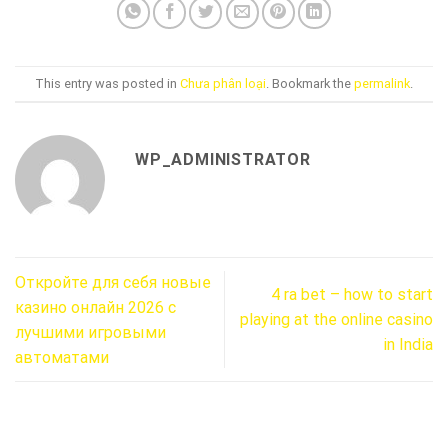
This entry was posted in
Chưa phân loại
. Bookmark the
permalink
.
WP_ADMINISTRATOR
Откройте для себя новые
4 ra bet – how to start
казино онлайн 2026 с
playing at the online casino
лучшими игровыми
in India
автоматами