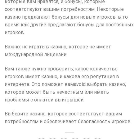
которые вам нравятся, и бонусы, которые
соответствуют вашим потребностям. Некоторые
казино предлагают бонусы для новых игроков, в то
время как другие предлагают бонусы для постоянных
игроков.
Важно: не играть в казино, которое не имеет
международной лицензии
Вам также нужно проверить, какое количество
игроков имеет казино, и какова его репутация в
интернете. Это поможет вамavoid выбрать казино,
которое может быть нечестным или иметь
проблемы с оплатой выигрышей.
Выберите казино, которое соответствует вашим
потребностям и обеспечивает безопасность игроков