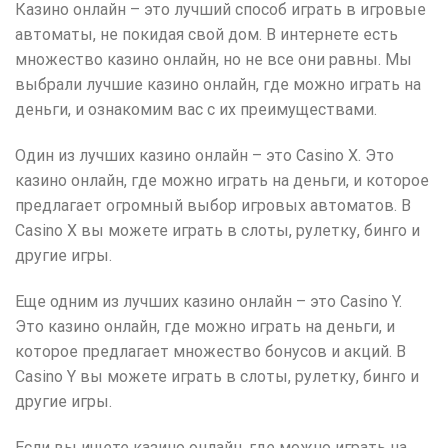
Казино онлайн – это лучший способ играть в игровые
автоматы, не покидая свой дом. В интернете есть
множество казино онлайн, но не все они равны. Мы
выбрали лучшие казино онлайн, где можно играть на
деньги, и ознакомим вас с их преимуществами.
Один из лучших казино онлайн – это Casino X. Это
казино онлайн, где можно играть на деньги, и которое
предлагает огромный выбор игровых автоматов. В
Casino X вы можете играть в слоты, рулетку, бинго и
другие игры.
Еще одним из лучших казино онлайн – это Casino Y.
Это казино онлайн, где можно играть на деньги, и
которое предлагает множество бонусов и акций. В
Casino Y вы можете играть в слоты, рулетку, бинго и
другие игры.
Если вы ищете казино онлайн, где можно играть на