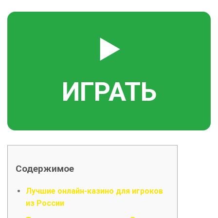
▶️
ИГРАТЬ
Содержимое
Лучшие онлайн-казино для игроков
из России