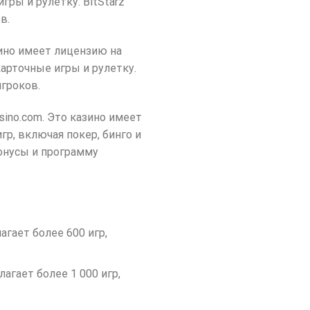
гры и рулетку. BitStarz
в.
зино имеет лицензию на
карточные игры и рулетку.
гроков.
ino.com. Это казино имеет
гр, включая покер, бинго и
онусы и программу
агает более 600 игр,
агает более 1 000 игр,