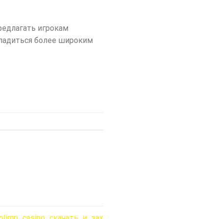
редлагать игрокам
сладиться более широким
limp_casino_скачать_и_зах