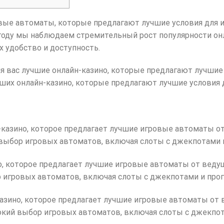
ые автоматы, которые предлагают лучшие условия для иг
 году мы наблюдаем стремительный рост популярности он
х удобство и доступность.
ля вас лучшие онлайн-казино, которые предлагают лучши
ших онлайн-казино, которые предлагают лучшие условия д
йн-казино, которое предлагает лучшие игровые автоматы о
 выбор игровых автоматов, включая слоты с джекпотами 
ино, которое предлагает лучшие игровые автоматы от веду
 игровых автоматов, включая слоты с джекпотами и про
н-казино, которое предлагает лучшие игровые автоматы от
рокий выбор игровых автоматов, включая слоты с джекпо