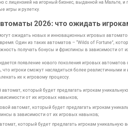
но с лицензией на игорный бизнес, выданной на Мальте, и 
е игры и рулетку.
втоматы 2026: что ожидать игрока
 могут ожидать новых и инновационных игровых автомато
время. Один из таких автоматов – “Wilds of Fortune”, кот
жность получать бонусы и фриспинсы в зависимости от и
жидается появление нового поколения игровых автоматов 
ь, что игроки сможут насладиться более реалистичными и
лекать их к игровому процессу.
вой автомат, который будет предлагать игрокам уникальн
ависимости от их игровых навыков;
игровой автомат, который будет предлагать игрокам уник
пинсы в зависимости от их игровых навыков;
й автомат, который будет предлагать игрокам уникальную