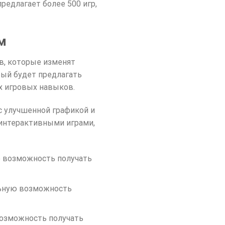
предлагает более 500 игр,
м
в, которые изменят
орый будет предлагать
х игровых навыков.
с улучшенной графикой и
 интерактивными играми,
ую возможность получать
альную возможность
 возможность получать