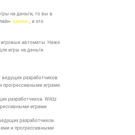
ры на деньги, то вы в
лайн-
казино
, и это
е игровые автоматы. Ниже
ля игры на деньги.
т ведущих разработчиков.
и прогрессивными играми.
щих разработчиков. Wildz
грессивными играми.
 ведущих разработчиков.
тами и прогрессивными