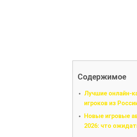
Содержимое
Лучшие онлайн-к
игроков из Росси
Новые игровые 
2026: что ожидат