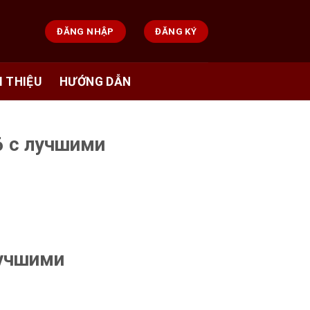
ĐĂNG NHẬP
ĐĂNG KÝ
I THIỆU
HƯỚNG DẪN
6 с лучшими
лучшими