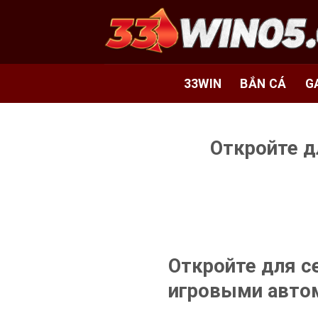
Skip
to
content
33WIN
BẮN CÁ
G
Откройте д
Откройте для с
игровыми авто