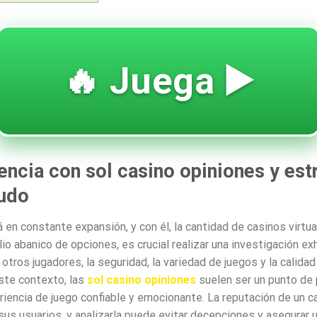
🔥 Juega ▶️
encia con sol casino opiniones y est
udo
 en constante expansión, y con él, la cantidad de casinos virtu
io abanico de opciones, es crucial realizar una investigación ex
otros jugadores, la seguridad, la variedad de juegos y la calidad 
ste contexto, las
sol casino opiniones
suelen ser un punto de 
iencia de juego confiable y emocionante. La reputación de un cas
 sus usuarios, y analizarla puede evitar decepciones y asegurar 