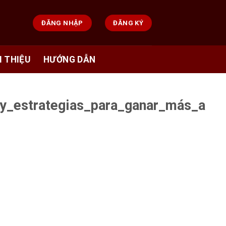
ĐĂNG NHẬP
ĐĂNG KÝ
I THIỆU
HƯỚNG DẪN
_y_estrategias_para_ganar_más_a