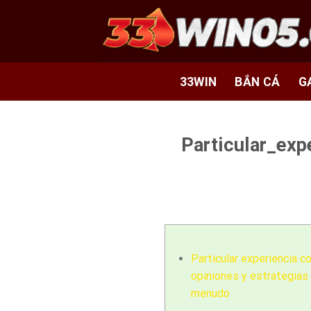
Skip
to
content
33WIN
BẮN CÁ
G
Particular_ex
Particular experiencia c
opiniones y estrategias
menudo