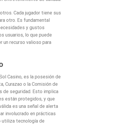
 otros. Cada jugador tiene sus
ara otro. Es fundamental
 necesidades y gustos
los usuarios, lo que puede
r un recurso valioso para
o
 Sol Casino, es la posesión de
ta, Curazao o la Comisión de
s de seguridad. Esto implica
res están protegidos, y que
álida es una señal de alerta
ar involucrado en prácticas
o utiliza tecnología de