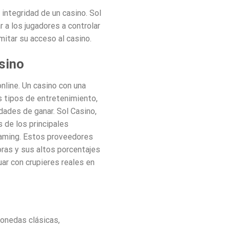
 integridad de un casino. Sol
 a los jugadores a controlar
itar su acceso al casino.
sino
online. Un casino con una
s tipos de entretenimiento,
dades de ganar. Sol Casino,
s de los principales
Gaming. Estos proveedores
oras y sus altos porcentajes
uar con crupieres reales en
monedas clásicas,