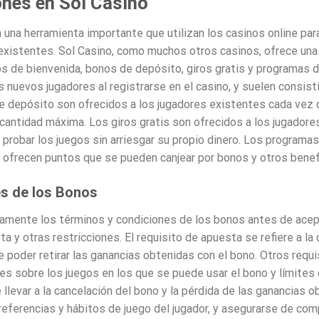
nes en Sol Casino
na herramienta importante que utilizan los casinos online para
existentes. Sol Casino, como muchos otros casinos, ofrece una
s de bienvenida, bonos de depósito, giros gratis y programas d
 nuevos jugadores al registrarse en el casino, y suelen consist
 depósito son ofrecidos a los jugadores existentes cada vez q
 cantidad máxima. Los giros gratis son ofrecidos a los jugadores
probar los juegos sin arriesgar su propio dinero. Los programa
 y ofrecen puntos que se pueden canjear por bonos y otros benef
s de los Bonos
amente los términos y condiciones de los bonos antes de acept
a y otras restricciones. El requisito de apuesta se refiere a la
 poder retirar las ganancias obtenidas con el bono. Otros requ
es sobre los juegos en los que se puede usar el bono y límites d
llevar a la cancelación del bono y la pérdida de las ganancias o
eferencias y hábitos de juego del jugador, y asegurarse de com