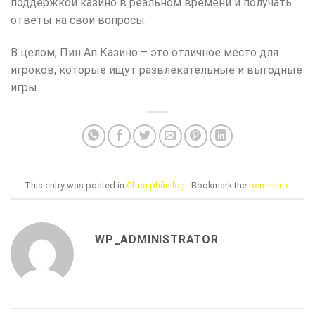
поддержкой казино в реальном времени и получать
ответы на свои вопросы.
В целом, Пин Ап Казино – это отличное место для
игроков, которые ищут развлекательные и выгодные
игры.
This entry was posted in
Chưa phân loại
. Bookmark the
permalink
.
WP_ADMINISTRATOR