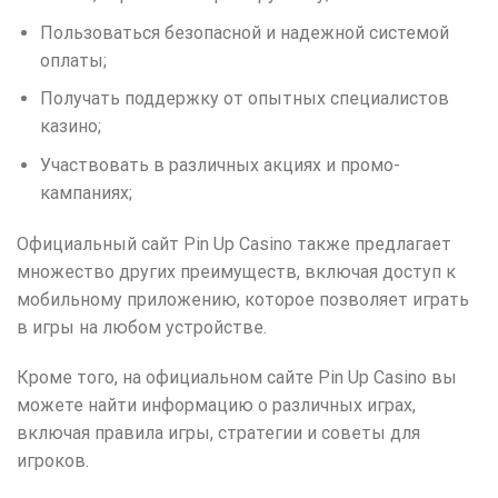
Пользоваться безопасной и надежной системой
оплаты;
Получать поддержку от опытных специалистов
казино;
Участвовать в различных акциях и промо-
кампаниях;
Официальный сайт Pin Up Casino также предлагает
множество других преимуществ, включая доступ к
мобильному приложению, которое позволяет играть
в игры на любом устройстве.
Кроме того, на официальном сайте Pin Up Casino вы
можете найти информацию о различных играх,
включая правила игры, стратегии и советы для
игроков.