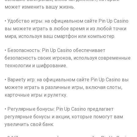
может изменить вашу жизнь.
• Удобство игры: на официальном сайте Pin Up Casino
вы можете играть в любое время и из любой точки
мира, используя ваш смартфон или компьютер.
• Безопасность: Pin Up Casino обеспечивает
безопасность своих игроков, используя современные
технологии и шифрование.
• Вариety игр: на официальном сайте Pin Up Casino вы
можете играть в различные игры, включая слоты,
карточные игры и рулетку.
• Регулярные бонусы: Pin Up Casino предлагает
регулярные бонусы и акции, которые помогут вам
увеличить свой банк.