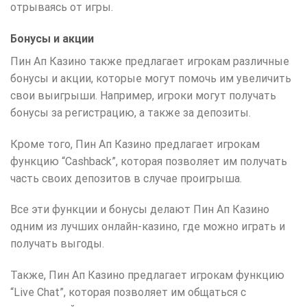
отрываясь от игры.
Бонусы и акции
Пин Ап Казино также предлагает игрокам различные
бонусы и акции, которые могут помочь им увеличить
свои выигрыши. Например, игроки могут получать
бонусы за регистрацию, а также за депозиты.
Кроме того, Пин Ап Казино предлагает игрокам
функцию “Cashback”, которая позволяет им получать
часть своих депозитов в случае проигрыша.
Все эти функции и бонусы делают Пин Ап Казино
одним из лучших онлайн-казино, где можно играть и
получать выгоды.
Также, Пин Ап Казино предлагает игрокам функцию
“Live Chat”, которая позволяет им общаться с