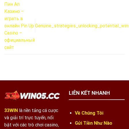
Пин Ап
Казино –
играть в
онлайн Pin Up
Genuine_strategies_unlocking_potential_win
Casino –
официальный
сайт
LIÊN KẾT NHANH
33WIN
là nền tảng cá cược
Về Chúng Tôi
và giải trí trực tuyến, nổi
Gửi Tiền Như Nào
bật với các trò chơi casino,