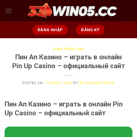
Skip
to
content
ĐĂNG NHẬP
ĐĂNG KÝ
CHƯA PHÂN LOẠI
Пин Ап Казино – играть в онлайн
Pin Up Casino – официальный сайт
POSTED ON
1 THÁNG 7, 2026
BY
WP_ADMINISTRATOR
Пин Ап Казино – играть в онлайн Pin
Up Casino – официальный сайт