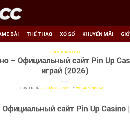
AME BÀI
THỂ THAO
XỔ SỐ
KHUYẾN MÃI
GIỚ
CHƯA PHÂN LOẠI
но – Официальный сайт Pin Up Casi
играй (2026)
POSTED ON
26 THÁNG 6, 2026
BY
WP_ADMINISTRATOR
 Официальный сайт Pin Up Casino |