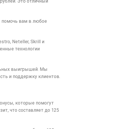
 рублей. Это отличный
в помочь вам в любое
, Neteller, Skrill и
менные технологии
еальных выигрышей. Мы
сть и поддержку клиентов.
бонусы, которые помогут
зит, что составляет до 125