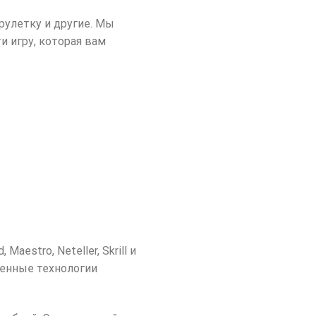
 рулетку и другие. Мы
 игру, которая вам
estro, Neteller, Skrill и
менные технологии