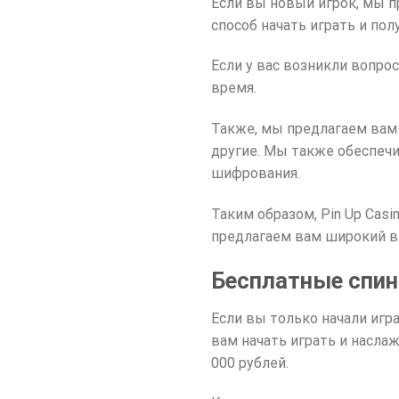
Если вы новый игрок, мы п
способ начать играть и по
Если у вас возникли вопро
время.
Также, мы предлагаем вам не
другие. Мы также обеспеч
шифрования.
Таким образом, Pin Up Cas
предлагаем вам широкий вы
Бесплатные спин
Если вы только начали игр
вам начать играть и наслаж
000 рублей.