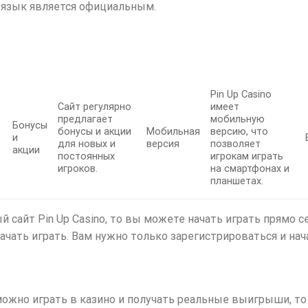
й язык является официальным.
Pin Up Casino
Сайт регулярно
имеет
предлагает
мобильную
Бонусы
бонусы и акции
Мобильная
версию, что
и
для новых и
версия
позволяет
акции
постоянных
игрокам играть
игроков.
на смартфонах и
планшетах.
 сайт Pin Up Casino, то вы можете начать играть прямо с
ачать играть. Вам нужно только зарегистрироваться и нач
можно играть в казино и получать реальные выигрыши, то 