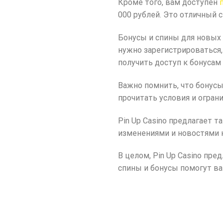
Кроме того, вам доступен
000 рублей. Это отличный с
Бонусы и спины для новых 
нужно зарегистрироваться,
получить доступ к бонусам 
Важно помнить, что бонусы
прочитать условия и огран
Pin Up Casino предлагает 
изменениями и новостями н
В целом, Pin Up Casino пр
спины и бонусы помогут вам