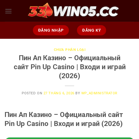
Skip
to
content
ĐĂNG NHẬP
ĐĂNG KÝ
CHƯA PHÂN LOẠI
Пин Ап Казино – Официальный
сайт Pin Up Casino | Входи и играй
(2026)
POSTED ON
27 THÁNG 6, 2026
BY
WP_ADMINISTRATOR
Пин Ап Казино – Официальный сайт
Pin Up Casino | Входи и играй (2026)