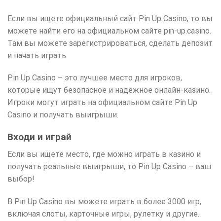
Если вы ищете официальный сайт Pin Up Casino, то вы
можете найти его на официальном сайте pin-up.casino.
Там вы можете зарегистрироваться, сделать депозит
и начать играть.
Pin Up Casino – это лучшее место для игроков,
которые ищут безопасное и надежное онлайн-казино.
Игроки могут играть на официальном сайте Pin Up
Casino и получать выигрыши.
Входи и играй
Если вы ищете место, где можно играть в казино и
получать реальные выигрыши, то Pin Up Casino – ваш
выбор!
В Pin Up Casino вы можете играть в более 3000 игр,
включая слоты, карточные игры, рулетку и другие.