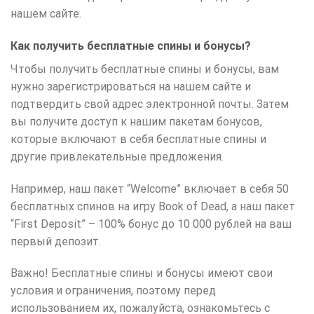
нашем сайте.
Как получить бесплатные спины и бонусы?
Чтобы получить бесплатные спины и бонусы, вам
нужно зарегистрироваться на нашем сайте и
подтвердить свой адрес электронной почты. Затем
вы получите доступ к нашим пакетам бонусов,
которые включают в себя бесплатные спины и
другие привлекательные предложения.
Например, наш пакет “Welcome” включает в себя 50
бесплатных спинов на игру Book of Dead, а наш пакет
“First Deposit” – 100% бонус до 10 000 рублей на ваш
первый депозит.
Важно! Бесплатные спины и бонусы имеют свои
условия и ограничения, поэтому перед
использованием их, пожалуйста, ознакомьтесь с