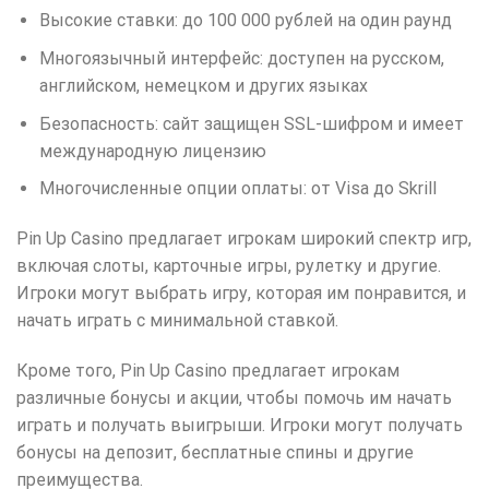
Высокие ставки: до 100 000 рублей на один раунд
Многоязычный интерфейс: доступен на русском,
английском, немецком и других языках
Безопасность: сайт защищен SSL-шифром и имеет
международную лицензию
Многочисленные опции оплаты: от Visa до Skrill
Pin Up Casino предлагает игрокам широкий спектр игр,
включая слоты, карточные игры, рулетку и другие.
Игроки могут выбрать игру, которая им понравится, и
начать играть с минимальной ставкой.
Кроме того, Pin Up Casino предлагает игрокам
различные бонусы и акции, чтобы помочь им начать
играть и получать выигрыши. Игроки могут получать
бонусы на депозит, бесплатные спины и другие
преимущества.