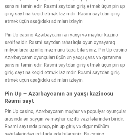
şansını təmin edir. Rəsmi saytdan giriş etmək üçün pin up
giriş saytına keçid etmək lazımdır. Rəsmi saytdan giriş
etmək üçün aşağıdakı adımları izləyin:
Pin Up casino Azərbaycanın ən yaxşı və məşhur kazino
səhifəsidir. Rəsmi saytdan rahatlıqla oyun oynayaraq
milyonlarca azınlıq məzmunu tapa bilərsiniz. Pin Up casino
Azərbaycanın oyunçuları üçün ən yaxşı şans və qazanma
şansını təmin edir. Rəsmi saytdan giriş etmək üçün pin up
giriş saytına keçid etmək lazımdır. Rəsmi saytdan giriş
etmək üçün aşağıdakı adımları izləyin:
Pin Up – Azərbaycanın ən yaxşı kazinosu
Rəsmi sayt
Pin Up casino, Azərbaycanın məşhur və populyar oyunçular
arasında ən saygın və məşhur qızıltı vəzifələrindən biridir.
Rəsmi saytında pinup, pin up giriş və digər mühüm
səhifələrindən istifadə edə bilərsiniz. Bu casino,