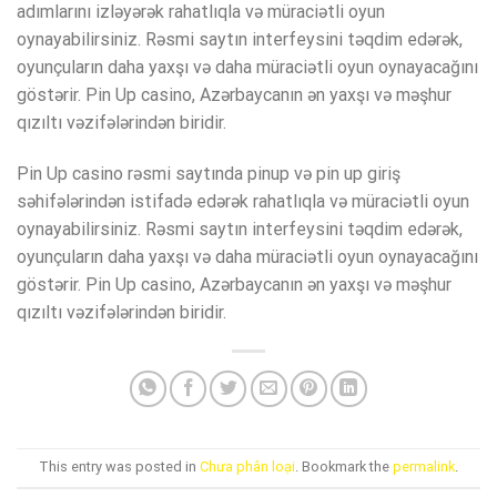
adımlarını izləyərək rahatlıqla və müraciətli oyun
oynayabilirsiniz. Rəsmi saytın interfeysini təqdim edərək,
oyunçuların daha yaxşı və daha müraciətli oyun oynayacağını
göstərir. Pin Up casino, Azərbaycanın ən yaxşı və məşhur
qızıltı vəzifələrindən biridir.
Pin Up casino rəsmi saytında pinup və pin up giriş
səhifələrindən istifadə edərək rahatlıqla və müraciətli oyun
oynayabilirsiniz. Rəsmi saytın interfeysini təqdim edərək,
oyunçuların daha yaxşı və daha müraciətli oyun oynayacağını
göstərir. Pin Up casino, Azərbaycanın ən yaxşı və məşhur
qızıltı vəzifələrindən biridir.
This entry was posted in
Chưa phân loại
. Bookmark the
permalink
.