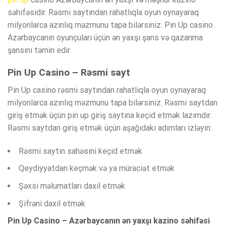
səhifəsidir. Rəsmi saytından rahatlıqla oyun oynayaraq
milyonlarca azınlıq məzmunu tapa bilərsiniz. Pin Up casino
Azərbaycanın oyunçuları üçün ən yaxşı şans və qazanma
şansını təmin edir.
Pin Up Casino – Rəsmi sayt
Pin Up casino rəsmi saytından rahatlıqla oyun oynayaraq
milyonlarca azınlıq məzmunu tapa bilərsiniz. Rəsmi saytdan
giriş etmək üçün pin up giriş saytına keçid etmək lazımdır.
Rəsmi saytdan giriş etmək üçün aşağıdakı adımları izləyin:
Rəsmi saytın sahəsini keçid etmək
Qeydiyyatdan keçmək və ya müraciət etmək
Şəxsi məlumatları daxil etmək
Şifrəni daxil etmək
Pin Up Casino – Azərbaycanın ən yaxşı kazino səhifəsi