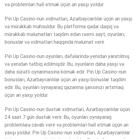
və problemləri həll etmək üçün ən yaxşı yoldur.
Pin Up Casino-nun xidmətləri, Azərbaycanlılar üçün ən yaxşı
və mürəkkəb məhsuldur. Bu platforma qədər dəqiq və
mürəkkəb məlumatları təqdim edən rəsmi sayt, oyunları,
bonuslar və xidmətləri haqqında məlumat verir.
Pin Up Casino-nun oyunları, dəfələrində yenidən yaratılmış
və yenidən tətbiq edilmişdir. Bu, oyunların daha yaxşı və
daha sürətli oynanmasına kömək edir. Pin Up Casino-nun
bonusları, Azərbaycanlılar üçün ən yaxşı bonuslar təqdim
edir. Bu, oyunları oynayaraq qazanma şansınızı artırmaq
üçün ən yaxşı yoldur.
Pin Up Casino-nun dəstək xidmətləri, Azərbaycanlılar üçün
24 saat 7 gün dəstək verir. Bu, oyunları oynayaraq
problemlərə cavab verir və problemləri həll etmək üçün ən
yaxşı yoldur. Pin Up Casino-nun xidmətləri, Azərbaycanlılar