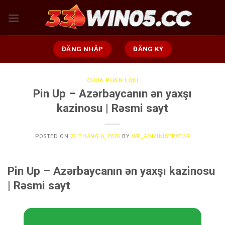
Skip
to
content
ĐĂNG NHẬP
ĐĂNG KÝ
CHƯA PHÂN LOẠI
Pin Up – Azərbaycanın ən yaxşı
kazinosu | Rəsmi sayt
POSTED ON
26 THÁNG 6, 2026
BY
WP_ADMINISTRATOR
Pin Up – Azərbaycanın ən yaxşı kazinosu
| Rəsmi sayt