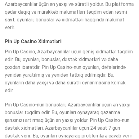
Azərbaycanlılar üçün ən yaxşı və sürətli yoldur. Bu platforma
qədər dəqiq və mürəkkəb məlumatları təqdim edən rəsmi
sayt, oyunları, bonuslar və xidmətləri haqqında məlumat
verir.
Pin Up Casino Xidmətləri
Pin Up Casino, Azərbaycanlılar üçün geniş xidmətlər təqdim
edir. Bu, oyunları, bonuslar, dəstək xidmətləri və daha
çoxdan ibarətdir. Pin Up Casino-nun oyunları, dəfələrində
yenidən yaratılmış və yenidən tətbiq edilmişdir. Bu,
oyunların daha yaxşı və daha sürətli oynanmasına kömək
edir.
Pin Up Casino-nun bonusları, Azərbaycanlılar üçün ən yaxşı
bonuslar təqdim edir. Bu, oyunları oynayaraq qazanma
şansınızı artırmaq üçün ən yaxşı yoldur. Pin Up Casino-nun
dəstək xidmətləri, Azərbaycanlılar üçün 24 saat 7 gün
dəstək verir. Bu, oyunları oynayaraq problemlərə cavab verir