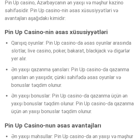
Pin Up casino, Azərbaycanın ən yaxşı və məşhur kazino
səhifəsidir. Pin Up casino-nin əsas xüsusiyyətləri və
avantajları aşağıdakı kimidir:
Pin Up Casino-nin əsas xüsusiyyətləri
Qarışıq oyunlar: Pin Up casino-da əsas oyunlar arasında
slotlar, live casino, poker, bakarat, blackjack və digərlər
yer alır.
Ən yaxşı qazanma şansları: Pin Up casino-da qazanma
şansları ən yaxşıdır, çünki səhifədə əsas oyunlar və
bonuslar təqdim olunur.
Ən yaxşı bonuslar: Pin Up casino-da qazanma üçün ən
yaxşı bonuslar təqdim olunur. Pin Up casino-da qazanma
üçün ən yaxşı bonuslar təqdim olunur.
Pin Up Casino-nun əsas avantajları
Ən yaxşı məhsullar: Pin Up casino-da ən yaxşı və məşhur