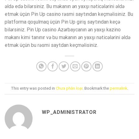
əldə edə bilərsiniz. Bu məkanın ən yaxşı nəticələrini əldə
etmək üçün Pin Up casino rəsmi saytından keçməlisiniz. Bu
platforma qoşulmaq üçün Pin Up giriş saytından keçə
bilərsiniz. Pin Up casino Azərbaycanın ən yaxşı kazino
məkanı kimi tanınır və bu məkanın ən yaxşı nəticələrini əldə
etmək üçün bu rəsmi saytdan keçməlisiniz.
This entry was posted in
Chưa phân loại
. Bookmark the
permalink
.
WP_ADMINISTRATOR