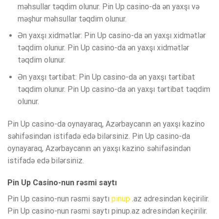
məhsullar təqdim olunur. Pin Up casino-da ən yaxşı və
məşhur məhsullar təqdim olunur.
Ən yaxşı xidmətlər: Pin Up casino-da ən yaxşı xidmətlər
təqdim olunur. Pin Up casino-da ən yaxşı xidmətlər
təqdim olunur.
Ən yaxşı tərtibat: Pin Up casino-da ən yaxşı tərtibat
təqdim olunur. Pin Up casino-da ən yaxşı tərtibat təqdim
olunur.
Pin Up casino-da oynayaraq, Azərbaycanın ən yaxşı kazino
səhifəsindən istifadə edə bilərsiniz. Pin Up casino-da
oynayaraq, Azərbaycanın ən yaxşı kazino səhifəsindən
istifadə edə bilərsiniz.
Pin Up Casino-nun rəsmi saytı
Pin Up casino-nun rəsmi saytı
pinup
.az adresindən keçirilir.
Pin Up casino-nun rəsmi saytı pinup.az adresindən keçirilir.