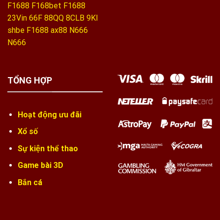
F1688
F168bet
F1688
23Vin
66F
88QQ
8CLB
9KI
shbe
F1688
ax88
N666
N666
TỔNG HỢP
Hoạt động ưu đãi
Xổ số
Sự kiện thể thao
Game bài 3D
Bắn cá