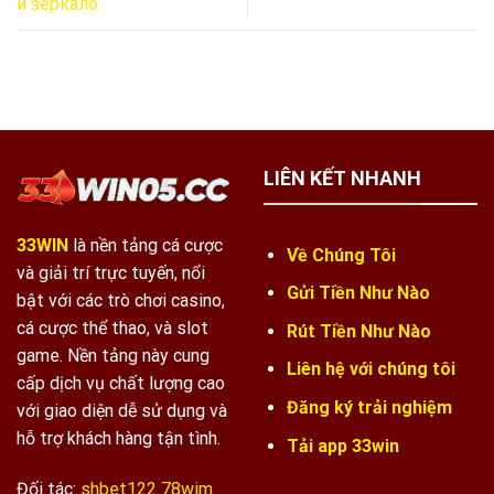
и зеркало
LIÊN KẾT NHANH
33WIN
là nền tảng cá cược
Về Chúng Tôi
và giải trí trực tuyến, nổi
Gửi Tiền Như Nào
bật với các trò chơi casino,
cá cược thể thao, và slot
Rút Tiền Như Nào
game. Nền tảng này cung
Liên hệ với chúng tôi
cấp dịch vụ chất lượng cao
Đăng ký trải nghiệm
với giao diện dễ sử dụng và
hỗ trợ khách hàng tận tình.
Tải app 33win
Đối tác:
shbet122
78wim