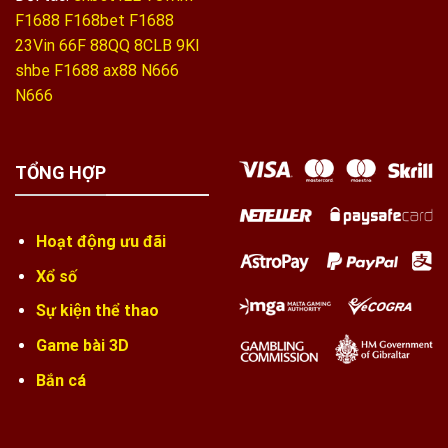
F1688
F168bet
F1688
23Vin
66F
88QQ
8CLB
9KI
shbe
F1688
ax88
N666
N666
TỔNG HỢP
Hoạt động ưu đãi
Xổ số
Sự kiện thể thao
Game bài 3D
Bắn cá